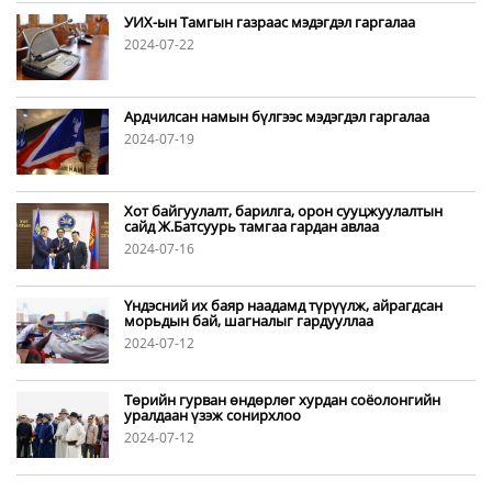
УИХ-ын Тамгын газраас мэдэгдэл гаргалаа
2024-07-22
Ардчилсан намын бүлгээс мэдэгдэл гаргалаа
2024-07-19
Хот байгуулалт, барилга, орон сууцжуулалтын
сайд Ж.Батсуурь тамгаа гардан авлаа
2024-07-16
Үндэсний их баяр наадамд түрүүлж, айрагдсан
морьдын бай, шагналыг гардууллаа
2024-07-12
Төрийн гурван өндөрлөг хурдан соёолонгийн
уралдаан үзэж сонирхлоо
2024-07-12