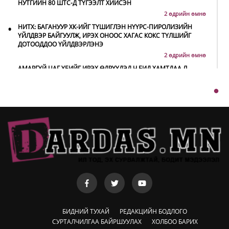
НУТГИЙН 80 ШТС-Д ТҮГЭЭЛТ ХИЙСЭН
2 өдрийн өмнө
•
НИТХ: БАГАНУУР ХК-ИЙГ ТҮШИГЛЭН НҮҮРС-ПИРОЛИЗИЙН
ҮЙЛДВЭР БАЙГУУЛЖ, ИРЭХ ОНООС ХАГАС КОКС ТҮЛШИЙГ
ДОТООДДОО ҮЙЛДВЭРЛЭНЭ
2 өдрийн өмнө
•
АМАРГҮЙ ЦАГ ҮЕИЙГ ИРЭХ ӨДРҮҮДЭД Ч БИД ХАМТДАА Л
ДАВАН ТУУЛНА
2 өдрийн өмнө
•
НИТХ-ЫН ТӨЛӨӨЛӨГЧИД COP17 БАГА ХУРЛЫН БЭЛТГЭЛ
АЖЛЫН ТАЛААР МЭДЭЭЛЭЛ СОНСЛОО
2026-08-05
•
МОНГОЛ УЛС “COP17”-Д “ТАЛ ХЭЭРИЙН ТӨЛӨВЛӨГӨӨ”-ГӨӨ
ТАНИЛЦУУЛНА
2026-08-05
•
НӨӨЦИЙН МАХНЫ ХУДАЛДАА, БОРЛУУЛАЛТЫГ НЭЭЛТТЭЙ
ИЛ ТОД БОЛГОНО
2026-08-05
•
БҮХ ШАТАНД ХЭМНЭЛТИЙН ГОРИМД ШИЛЖИЖ, НАЙР
НААДАМ, ЗӨВЛӨГӨӨН, ГАДААД ТОМИЛОЛТЫГ
БИДНИЙ ТУХАЙ
РЕДАКЦИЙН БОДЛОГО
ХОРИГЛОЛОО
СУРТАЛЧИЛГАА БАЙРШУУЛАХ
ХОЛБОО БАРИХ
2026-08-05