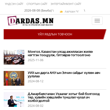
ҮНДСЭН САЙТ
СПОРТЫН САЙТ
ЭНТЕРТАЙНМЭНТ САЙТ
O
УЛААНБААТАР
C
2026-08-08 (Бямба) \
\
O
ДАРХАН
C
O
ЭРДЭНЭТ
C
O
УЛААНБААТАР
C
Toggle
navigat
ҮЙЛ ЯВДЛЫН ТОВЧООН
Монгол, Казахстан улсад ажилласан жилээ
нэгтгэн тооцуулж, тэтгэврээ тогтоолгоно
2025-11-06
УИХ-ын дарга АНУ-ын Элчин сайдыг хүлээн авч
уулзлаа
2024-08-12
Д.Амарбаясгалан: Ухаалаг хотыг бий болгоход
төр, хувийн хэвшлийн түншлэл чухал ач
холбогдолтой
2024-08-02