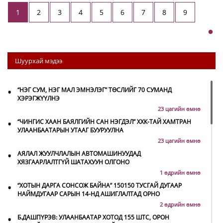
1
2
3
4
5
6
7
8
9
Шуурхай мэдээ
•
“НЭГ СУМ, НЭГ МАЛ ЭМНЭЛЭГ” ТӨСЛИЙГ 70 СУМАНД
ХЭРЭГЖҮҮЛНЭ
23 цагийн өмнө
•
“ЧИНГИС ХААН БАЯЛГИЙН САН НЭГДЭЛ” ХХК-ТАЙ ХАМТРАН
УЛААНБААТАРЫН УТААГ БУУРУУЛНА
23 цагийн өмнө
•
АЯЛАЛ ЖУУЛЧЛАЛЫН АВТОМАШИНУУДАД
ХЯЗГААРЛАЛТГҮЙ ШАТАХУУН ОЛГОНО
1 өдрийн өмнө
•
“ХОТЫН ДАРГА СОНСОЖ БАЙНА” 150150 ТУСГАЙ ДУГААР
НАЙМДУГААР САРЫН 14-НД АШИГЛАЛТАД ОРНО
2 өдрийн өмнө
•
Б.ДАШПҮРЭВ: УЛААНБААТАР ХОТОД 155 ШТС, ОРОН