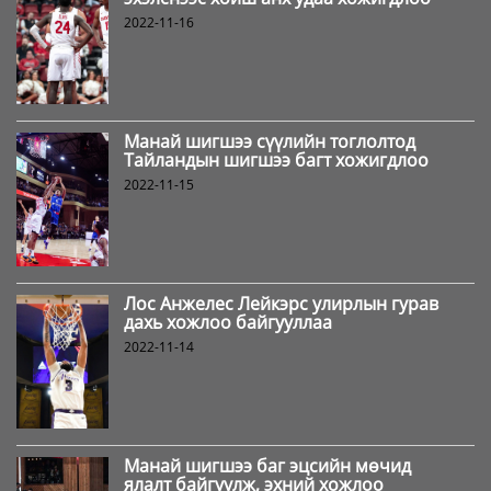
2022-11-16
Манай шигшээ сүүлийн тоглолтод
Тайландын шигшээ багт хожигдлоо
2022-11-15
Лос Анжелес Лейкэрс улирлын гурав
дахь хожлоо байгууллаа
2022-11-14
Манай шигшээ баг эцсийн мөчид
ялалт байгуулж, эхний хожлоо