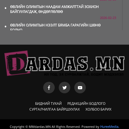
•
ӨВЛИЙН ОЛИМПЫН НААДАМ АМЖИЛТТАЙ ЗОХИОН
БАЙГУУЛАГДАЖ, ӨНДӨРЛӨЛӨӨ
2026-02-23
•
ӨВЛИЙН ОЛИМПЫН НЭЭЛТ БЯМБА ГАРАГИЙН ШӨНӨ
БОЛНО
2026-02-06
•
МОНГОЛ УЛСЫН БАГ HEYBALL-ЫН БАГИЙН ДЭЛХИЙН
ЦОМД ТҮРҮҮЛЖЭЭ
2026-01-20
•
ПАУЭРЛИФТИНГИЙН НЭГДСЭН ХОЛБООНООС АНХНЫ
МУГТ ЭМЭГТЭЙ ТОДОРЛОО
2025-12-29
•
Б.ЭНХ-ОРГИЛ: ДЭМЖИГЧДИЙН МИНЬ ХҮСЭЛ БИЕЛЖ, ЯЛАЛТ
МИНИЙ ТАЛД БУУЛАА
2025-12-09
•
Б.ЯЛАЛТ: МОНГОЛ ЗАЛУУС АМЕРИКИЙН ОЮУТНЫ
БИДНИЙ ТУХАЙ
РЕДАКЦИЙН БОДЛОГО
ЛИГҮҮДЭД ГЯЛАЛЗСААР Л ЯВНА
СУРТАЛЧИЛГАА БАЙРШУУЛАХ
ХОЛБОО БАРИХ
2025-11-27
•
Т.БАЯНЖАРГАЛ ДЭЛХИЙН АВАРГА БОЛЛОО
2025-11-25
Copyright © MMdardas.MN All Rights Reserved. Powered by
HureeMedia.