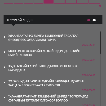
ШУУРХАЙ МЭДЭЭ
•
УЛААНБААТАР ИХ ДУУЛГА ТЭМЦЭЭНИЙ ТАСАЛБАР
ӨНӨӨДРӨӨС ХУДАЛДААНД ГАРНА
2026-05-11
•
МОНГОЛЫН ӨСВӨРИЙН ХОККЕЙЧИД ИНДОНЕЗИЙН
БАГИЙГ ХОЖЛОО
2026-04-29
•
ЖҮДО БӨХИЙН АЗИЙН АШТ-Д МОНГОЛЫН 18 БӨХ
БАРИЛДАНА
2026-04-16
•
ЭХ ОРОНЧДЫН БАЯРЫН ӨДРИЙН БАРИЛДААНД УЛСЫН
ХАРЦАГА Б.ЗОРИГТБААТАР ТҮРҮҮЛЭВ
2026-03-02
•
"УЛААНБААТАР КАП” ТЭМЦЭЭНИЙ ШИЛДЭГ ТОГЛОГЧДОД
СУРГАЛТЫН ТЭТГЭЛЭГ ОЛГОХООР БОЛЛОО
2026-02-26