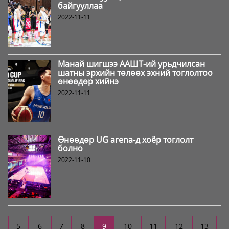
байгууллаа
2022-11-11
Манай шигшээ ААШТ-ий урьдчилсан
шатны эрхийн төлөөх эхний тоглолтоо
өнөөдөр хийнэ
2022-11-11
Өнөөдөр UG arena-д хоёр тоглолт
болно
2022-11-10
5
6
7
8
9
10
11
12
13