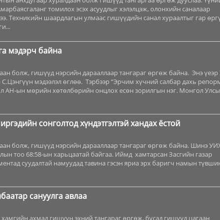
тын анхдугаар хуралдаан болж гишүүд тангаргаа өргөж дууслаа. Үүни
Амарбаясгаланг томилох эсэх асуудлыг хэлэлцэж, олонхийн саналаар
ээ. Техникийн шаардлагын улмаас гишүүдийн санал хураалтыг гар өрг
и...
га мэдэрч байна
аан болж, гишүүд нэрсийн дарааллаар тангараг өргөж байна. Энэ үеэр
 С.Цэнгүүн мэдээлэл өглөө. Тэрбээр “Эрчим хүчний салбар дахь репор
ол АН-ын мөрийн хөтөлбөрийн онцлох есөн зорилгын нэг. Монгол Улсы.
ргэдийн сонголтод хүндэтгэлтэй хандах ёстой
аан болж, гишүүд нэрсийн дарааллаар тангараг өргөж байна. Шинэ УИ
лын тоо 68:58-ын харьцаатай байгаа. Иймд хамтарсан Засгийн газар
ментад суудалтай намуудад тавина гэсэн яриа эрх баригч намын түвши
баатар сануулга авлаа
 хамгийн ахмад гишүүн эхний тангараг өргөж, бусад гишүүд цагаан