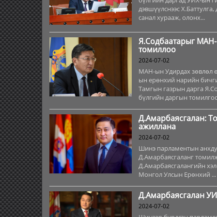
бүлгийн даргад УИХ-ын ги
дэвшүүлснээс Х.Баттулга, 
санал хурааж, олонх...
Я.Содбаатарыг МАН-
томиллоо
2024-07-02
МАН-ын Удирдах зөвлөл ө
ын ерөнхий нарийн бичги
Тамгын газрын дарга Я.Со
бүлгийн даргын томилгоот
Д.Амарбаясгалан: Т
ажиллана
2024-07-02
Шинэ парламентын анхдуг
Д.Амарбаясгаланг томилж
Д.Амарбаясгалангийн хэл
Монгол Улсын Ерөнхий ...
Д.Амарбаясгалан УИ
2024-07-02