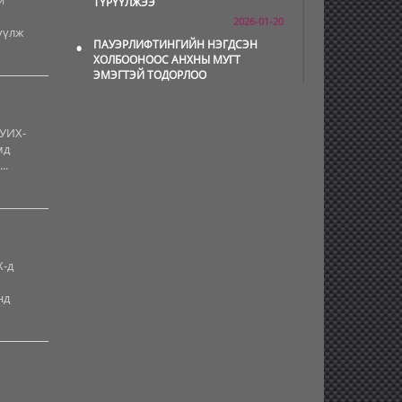
й
ТҮРҮҮЛЖЭЭ
2026-01-20
үүлж
•
ПАУЭРЛИФТИНГИЙН НЭГДСЭН
ХОЛБООНООС АНХНЫ МУГТ
ЭМЭГТЭЙ ТОДОРЛОО
2025-12-29
•
Б.ЭНХ-ОРГИЛ: ДЭМЖИГЧДИЙН
 УИХ-
МИНЬ ХҮСЭЛ БИЕЛЖ, ЯЛАЛТ
МИНИЙ ТАЛД БУУЛАА
мд
..
2025-12-09
•
Б.ЯЛАЛТ: МОНГОЛ ЗАЛУУС
АМЕРИКИЙН ОЮУТНЫ ЛИГҮҮДЭД
ГЯЛАЛЗСААР Л ЯВНА
2025-11-27
•
Т.БАЯНЖАРГАЛ ДЭЛХИЙН АВАРГА
Х-д
БОЛЛОО
нд
2025-11-25
•
Б.ЭНХТАМИР ЭРВЭЭХИЙ
СЭЛЭЛТИЙН ТӨРӨЛД МОНГОЛ
УЛСЫН РЕКОРД АМЖИЛТЫГ
ШИНЭЧЛЭВ
2025-11-10