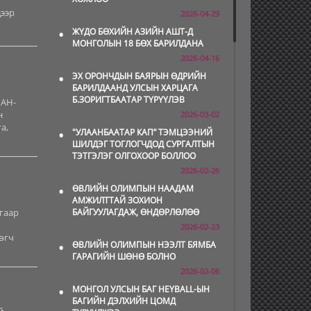
дээр
2026-04-29
•
ЖҮДО БӨХИЙН АЗИЙН АШТ-Д
МОНГОЛЫН 18 БӨХ БАРИЛДАНА
2026-04-16
•
ЭХ ОРОНЧДЫН БАЯРЫН ӨДРИЙН
БАРИЛДААНД УЛСЫН ХАРЦАГА
Б.ЗОРИГТБААТАР ТҮРҮҮЛЭВ
МАН-
н
2026-03-02
а,
•
"УЛААНБААТАР КАП” ТЭМЦЭЭНИЙ
ШИЛДЭГ ТОГЛОГЧДОД СУРГАЛТЫН
ТЭТГЭЛЭГ ОЛГОХООР БОЛЛОО
2026-02-26
•
ӨВЛИЙН ОЛИМПЫН НААДАМ
АМЖИЛТТАЙ ЗОХИОН
гаар
БАЙГУУЛАГДАЖ, ӨНДӨРЛӨЛӨӨ
2026-02-23
өгч
•
ӨВЛИЙН ОЛИМПЫН НЭЭЛТ БЯМБА
ГАРАГИЙН ШӨНӨ БОЛНО
2026-02-06
•
МОНГОЛ УЛСЫН БАГ HEYBALL-ЫН
БАГИЙН ДЭЛХИЙН ЦОМД