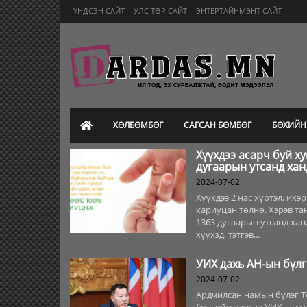
ҮНДСЭН САЙТ
УЛС ТӨР САЙТ
ЭНТЕРТАЙНМЭНТ САЙТ
ХӨЛБӨМБӨГ
САГСАН БӨМБӨГ
БӨХИЙН
Хүүхдээ асарч буй х
дугаарын утсанд ха
2024-07-02
Хүүхдээ 2 нас хүртэл, ихэ
хариуцан төлнө. Хэрэв та
1363 дугаарын утсанд хан
хүүхэд, тэтгэв...
УИХ дахь АН-ын бүлг
2024-07-02
Ардчилсан намын бүлэг Т