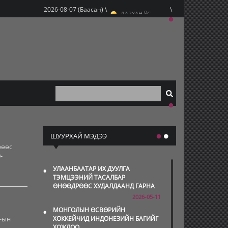
O
2026-08-07 (Баасан) \
\
ДАРХАН
C
O
ЭРДЭНЭТ
C
O
УЛААНБААТАР
C
ШУУРХАЙ МЭДЭЭ
рөөс
-
•
УЛААНБААТАР ИХ ДУУЛГА
ТЭМЦЭЭНИЙ ТАСАЛБАР
ӨНӨӨДРӨӨС ХУДАЛДААНД ГАРНА
2026-05-11
•
МОНГОЛЫН ӨСВӨРИЙН
-ын
ХОККЕЙЧИД ИНДОНЕЗИЙН БАГИЙГ
ХОЖЛОО