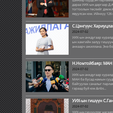
Шинээр бүрдсэн парламен
дараа УИХ-ын даргаар Д.
тогтоолын төслийг дэмжл
явуулсан юм. Ийнхүү 126 г
С.Цэнгүүн: Хариуцла
2024-07-02
УИХ-ын анхдугаар хуралд
ын хамгийн залуу гишүүн
анхаарч ажиллана. Энэ б
Н.Номтойбаяр: МАН и
2024-07-02
УИХ-ын анхдугаар хуралд
МАН ба бусад намын сууд
байгуулах саналыг парла
гараад буй юм.&nbs...
УИХ-ын гишүүн С.Ган
2024-07-02
УИХ-ын гишүүдээс насаар