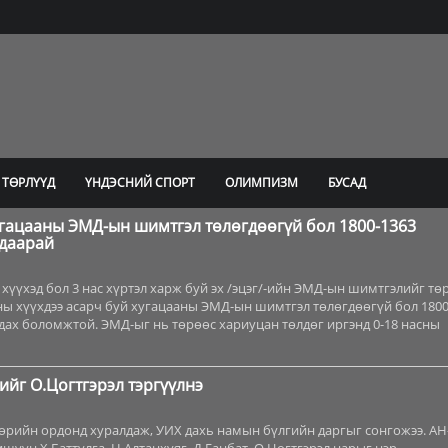
 ТӨРЛҮҮД
ҮНДЭСНИЙ СПОРТ
ОЛИМПИЗМ
БУСАД
угацааны ЭМД-ын шимтгэл төлөгдөөгүй бол 1800-1363
ндаарай
р хүүхэд бол 3 нас хүртэл харж буй эх /эцэг/-ийн ЭМД-ын шимтгэлийг тө
ны хүүхдээ асарч буй хугацааны ЭМД-ын шимтгэл төлөгдөөгүй бол 1800
дах боломжтой. ЭМД-ыг нь төрөөс хариуцан төлдөг иргэнд 0-18 насны
ийг О.Цогтгэрэл тэргүүлнэ
өрийн ордонд хуралдаж, УИХ дахь намын бүлгийн даргыг сонгожээ. АН