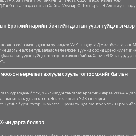
шүүн Х.Баттулга, Н.Алтанхуяг, Д.Ганбат, О.Цогтгэрэл нарыг нэр
Д.Ганбат нар нэрээ татсан байна. Улмаар О.Цогтгэрэл, Н.Алтанхуяг нар 
ын Ерөнхий нарийн бичгийн даргын үүрэг гүйцэтгэгчээр
нөөдөр хоёр дахь удаагаа хуралдаж УИХ-ын дарга Д.Амарбаясгаланг 
йн даргын албан тушаалаас чөлөөлжээ. Түүний оронд Ерөнхийлөгчий
дбаатарыг үүрэг гүйцэтгэгчээр томилсон байна. Харин УИХ-ын дэд дарг
...
омоохон өөрчлөлт эхлүүлэх хууль тогтоомжийг батлан
аар хуралдаан болж, 126 гишүүн тангараг өргөсний дараа УИХ-ын дар
, тамгыг гардуулан өгсөн. Энэ үеэр шинэ УИХ-ын дарга
сэн үгийг бүрэн эхээр нь хүргэе. Эрхэм хүндэт Монгол Улсын Ерөнхийл
Х-ын дарга боллоо