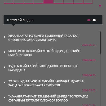
ШУУРХАЙ МЭДЭЭ
•
УЛААНБААТАР ИХ ДУУЛГА ТЭМЦЭЭНИЙ ТАСАЛБАР
ӨНӨӨДРӨӨС ХУДАЛДААНД ГАРНА
2026-05-11
•
МОНГОЛЫН ӨСВӨРИЙН ХОККЕЙЧИД ИНДОНЕЗИЙН
БАГИЙГ ХОЖЛОО
2026-04-29
•
ЖҮДО БӨХИЙН АЗИЙН АШТ-Д МОНГОЛЫН 18 БӨХ
БАРИЛДАНА
2026-04-16
•
ЭХ ОРОНЧДЫН БАЯРЫН ӨДРИЙН БАРИЛДААНД УЛСЫН
ХАРЦАГА Б.ЗОРИГТБААТАР ТҮРҮҮЛЭВ
2026-03-02
•
"УЛААНБААТАР КАП” ТЭМЦЭЭНИЙ ШИЛДЭГ ТОГЛОГЧДОД
СУРГАЛТЫН ТЭТГЭЛЭГ ОЛГОХООР БОЛЛОО
2026-02-26