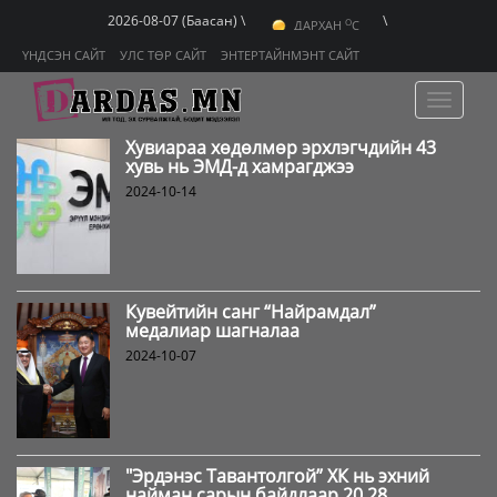
O
УЛААНБААТАР
C
2026-08-07 (Баасан) \
\
O
ДАРХАН
C
O
ЭРДЭНЭТ
C
ҮНДСЭН САЙТ
УЛС ТӨР САЙТ
ЭНТЕРТАЙНМЭНТ САЙТ
O
УЛААНБААТАР
C
Toggle
navigat
Хувиараа хөдөлмөр эрхлэгчдийн 43
хувь нь ЭМД-д хамрагджээ
2024-10-14
Кувейтийн санг “Найрамдал”
медалиар шагналаа
2024-10-07
"Эрдэнэс Тавантолгой” ХК нь эхний
найман сарын байдлаар 20.28