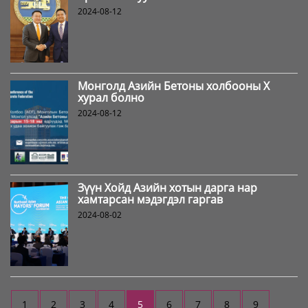
2024-08-12
Монголд Азийн Бетоны холбооны X
хурал болно
2024-08-12
Зүүн Хойд Азийн хотын дарга нар
хамтарсан мэдэгдэл гаргав
2024-08-02
1
2
3
4
5
6
7
8
9