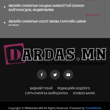
•
ӨВЛИЙН ОЛИМПЫН НААДАМ АМЖИЛТТАЙ ЗОХИОН
БАЙГУУЛАГДАЖ, ӨНДӨРЛӨЛӨӨ
2026-02-23
•
ӨВЛИЙН ОЛИМПЫН НЭЭЛТ БЯМБА ГАРАГИЙН ШӨНӨ
БОЛНО
2026-02-06
•
МОНГОЛ УЛСЫН БАГ HEYBALL-ЫН БАГИЙН ДЭЛХИЙН
ЦОМД ТҮРҮҮЛЖЭЭ
2026-01-20
•
ПАУЭРЛИФТИНГИЙН НЭГДСЭН ХОЛБООНООС АНХНЫ
МУГТ ЭМЭГТЭЙ ТОДОРЛОО
2025-12-29
•
Б.ЭНХ-ОРГИЛ: ДЭМЖИГЧДИЙН МИНЬ ХҮСЭЛ БИЕЛЖ, ЯЛАЛТ
МИНИЙ ТАЛД БУУЛАА
2025-12-09
•
Б.ЯЛАЛТ: МОНГОЛ ЗАЛУУС АМЕРИКИЙН ОЮУТНЫ
БИДНИЙ ТУХАЙ
РЕДАКЦИЙН БОДЛОГО
ЛИГҮҮДЭД ГЯЛАЛЗСААР Л ЯВНА
СУРТАЛЧИЛГАА БАЙРШУУЛАХ
ХОЛБОО БАРИХ
2025-11-27
•
Т.БАЯНЖАРГАЛ ДЭЛХИЙН АВАРГА БОЛЛОО
2025-11-25
Copyright © MMdardas.MN All Rights Reserved. Powered by
HureeMedia.