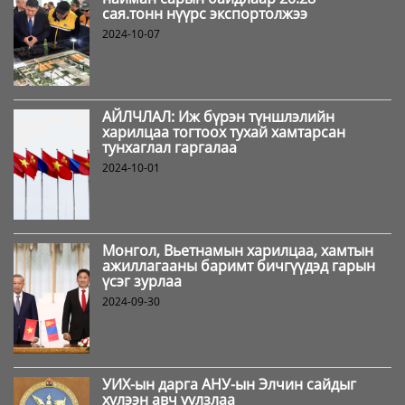
сая.тонн нүүрс экспортолжээ
2024-10-07
АЙЛЧЛАЛ: Иж бүрэн түншлэлийн
харилцаа тогтоох тухай хамтарсан
тунхаглал гаргалаа
2024-10-01
Монгол, Вьетнамын харилцаа, хамтын
ажиллагааны баримт бичгүүдэд гарын
үсэг зурлаа
2024-09-30
УИХ-ын дарга АНУ-ын Элчин сайдыг
хүлээн авч уулзлаа