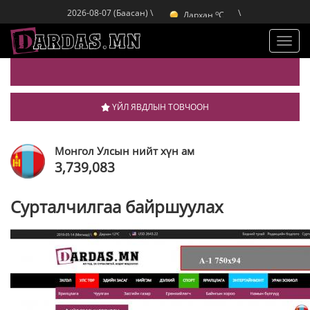
o
Дархан
C
2026-08-07 (Баасан) \
\
o
Эрдэнэт
C
o
Улаанбаатар
C
Toggl
navig
ҮЙЛ ЯВДЛЫН ТОВЧООН
Монгол Улсын нийт хүн ам
3,739,083
Сурталчилгаа байршуулах