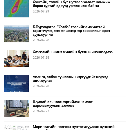
Хангайн, төвийн бүс нутгаар халалт намжиж
бороо хуртай өдрүүд үргэлжилж байна
2026-07-29
Б.Пүрэвдагва: "Сэлбэ" төслийг амжилттай
хэрэгжүүлж, энэ жишгээр гэр хорооллыг орон
сууцжуулна
2026-07-28
Хичээлийн шинэ жилийн бүтэц шинэчлэгдлээ
2026-07-28
Авлига, албан тушаалын хэргүүдийг шүүхэд
шилжүүлэв
2026-07-28
Шүлхий өвчнөөс сэргийлэх нэмэлт
дархлаажуулалт эхэллээ
2026-07-27
Морингагийн навчны нунтаг агуулсан хүнсний