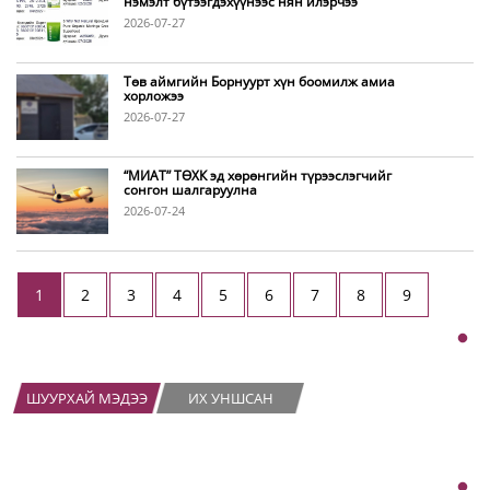
нэмэлт бүтээгдэхүүнээс нян илэрчээ
2026-07-27
Төв аймгийн Борнуурт хүн боомилж амиа
хорложээ
2026-07-27
“МИАТ” ТӨХК эд хөрөнгийн түрээслэгчийг
сонгон шалгаруулна
2026-07-24
1
2
3
4
5
6
7
8
9
ШУУРХАЙ МЭДЭЭ
ИХ УНШСАН