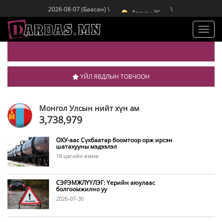
o
Улаанбаатар
C
2026-08-07 (Баасан) \
\
o
Дархан
C
o
Эрдэнэт
C
o
Улаанбаатар
C
Toggl
navig
ҮЙЛ ЯВДЛЫН ТОВЧООН
Монгол Улсын нийт хүн ам
3,738,979
ОХУ-аас Сүхбаатар боомтоор орж ирсэн
шатахууны мэдээлэл
18 цагийн өмнө
СЭРЭМЖЛҮҮЛЭГ: Үерийн аюулаас
болгоомжилно уу
2026-07-30