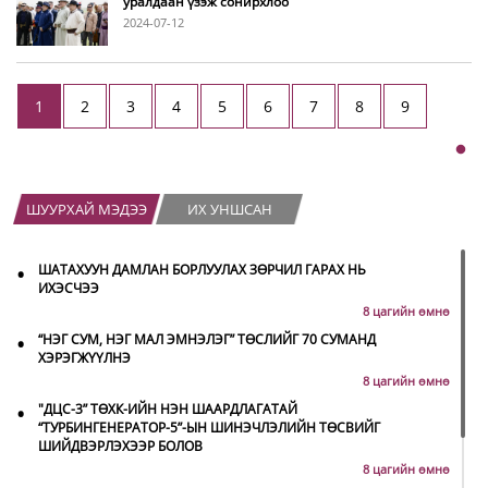
уралдаан үзэж сонирхлоо
2024-07-12
1
2
3
4
5
6
7
8
9
ШУУРХАЙ МЭДЭЭ
ИХ УНШСАН
•
ШАТАХУУН ДАМЛАН БОРЛУУЛАХ ЗӨРЧИЛ ГАРАХ НЬ
ИХЭСЧЭЭ
8 цагийн өмнө
•
“НЭГ СУМ, НЭГ МАЛ ЭМНЭЛЭГ” ТӨСЛИЙГ 70 СУМАНД
ХЭРЭГЖҮҮЛНЭ
8 цагийн өмнө
•
"ДЦС-3” ТӨХК-ИЙН НЭН ШААРДЛАГАТАЙ
“ТУРБИНГЕНЕРАТОР-5”-ЫН ШИНЭЧЛЭЛИЙН ТӨСВИЙГ
ШИЙДВЭРЛЭХЭЭР БОЛОВ
8 цагийн өмнө