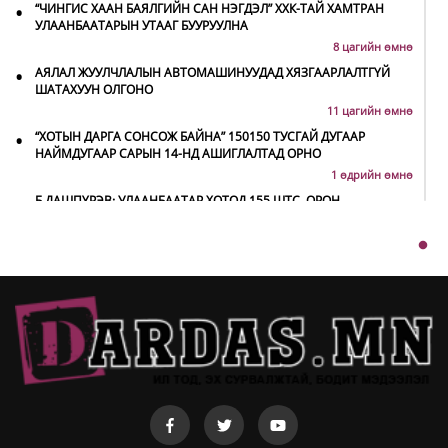
•
“ЧИНГИС ХААН БАЯЛГИЙН САН НЭГДЭЛ” ХХК-ТАЙ ХАМТРАН
УЛААНБААТАРЫН УТААГ БУУРУУЛНА
8 цагийн өмнө
•
АЯЛАЛ ЖУУЛЧЛАЛЫН АВТОМАШИНУУДАД ХЯЗГААРЛАЛТГҮЙ
ШАТАХУУН ОЛГОНО
11 цагийн өмнө
•
“ХОТЫН ДАРГА СОНСОЖ БАЙНА” 150150 ТУСГАЙ ДУГААР
НАЙМДУГААР САРЫН 14-НД АШИГЛАЛТАД ОРНО
1 өдрийн өмнө
•
Б.ДАШПҮРЭВ: УЛААНБААТАР ХОТОД 155 ШТС, ОРОН
НУТГИЙН 80 ШТС-Д ТҮГЭЭЛТ ХИЙСЭН
1 өдрийн өмнө
•
НИТХ: БАГАНУУР ХК-ИЙГ ТҮШИГЛЭН НҮҮРС-ПИРОЛИЗИЙН
ҮЙЛДВЭР БАЙГУУЛЖ, ИРЭХ ОНООС ХАГАС КОКС ТҮЛШИЙГ
ДОТООДДОО ҮЙЛДВЭРЛЭНЭ
1 өдрийн өмнө
•
АМАРГҮЙ ЦАГ ҮЕИЙГ ИРЭХ ӨДРҮҮДЭД Ч БИД ХАМТДАА Л
ДАВАН ТУУЛНА
1 өдрийн өмнө
•
ОХУ-ААС СҮХБААТАР БООМТООР ОРЖ ИРСЭН ШАТАХУУНЫ
МЭДЭЭЛЭЛ
1 өдрийн өмнө