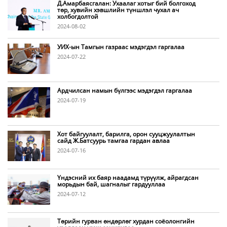
Д.Амарбаясгалан: Ухаалаг хотыг бий болгоход
төр, хувийн хэвшлийн түншлэл чухал ач
холбогдолтой
2024-08-02
УИХ-ын Тамгын газраас мэдэгдэл гаргалаа
2024-07-22
Ардчилсан намын бүлгээс мэдэгдэл гаргалаа
2024-07-19
Хот байгуулалт, барилга, орон сууцжуулалтын
сайд Ж.Батсуурь тамгаа гардан авлаа
2024-07-16
Үндэсний их баяр наадамд түрүүлж, айрагдсан
морьдын бай, шагналыг гардууллаа
2024-07-12
Төрийн гурван өндөрлөг хурдан соёолонгийн