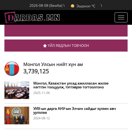
Дархан
C
o
2026-08-08 (Бямба) \
\
Эрдэнэт
C
o
Улаанбаатар
C
o
Дархан
C
Toggl
navig
ҮЙЛ ЯВДЛЫН ТОВЧООН
Монгол Улсын нийт хүн ам
3,739,125
Монгол, Казахстан улсад ажилласан жилээ
нэгтгэн тооцуулж, тэтгэврээ тогтоолгоно
2025-11-06
УИХ-ын дарга АНУ-ын Элчин сайдыг хүлээн авч
уулзлаа
2024-08-12