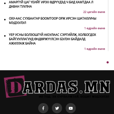
•
АМАРГҮЙ ЦАГ ҮЕИЙГ ИРЭХ ӨДРҮҮДЭД Ч БИД ХАМТДАА Л
ДАВАН ТУУЛНА
22 цагийн өмнө
•
ОХУ-ААС СҮХБААТАР БООМТООР ОРЖ ИРСЭН ШАТАХУУНЫ
МЭДЭЭЛЭЛ
1 өдрийн өмнө
•
ҮЕР УСНЫ БОЛЗОШГҮЙ АЮУЛААС СЭРГИЙЛЖ, ХОЛБОГДОХ
БАЙГУУЛЛАГУУД ӨНДӨРЖҮҮЛСЭН БЭЛЭН БАЙДАЛД
АЖИЛЛАЖ БАЙНА
1 өдрийн өмнө
•
НИТХ-ЫН ТӨЛӨӨЛӨГЧИД COP17 БАГА ХУРЛЫН БЭЛТГЭЛ
АЖЛЫН ТАЛААР МЭДЭЭЛЭЛ СОНСЛОО
1 өдрийн өмнө
•
МОНГОЛ УЛС “COP17”-Д “ТАЛ ХЭЭРИЙН ТӨЛӨВЛӨГӨӨ”-ГӨӨ
ТАНИЛЦУУЛНА
1 өдрийн өмнө
•
НӨӨЦИЙН МАХНЫ ХУДАЛДАА, БОРЛУУЛАЛТЫГ НЭЭЛТТЭЙ
ИЛ ТОД БОЛГОНО
1 өдрийн өмнө
•
БҮХ ШАТАНД ХЭМНЭЛТИЙН ГОРИМД ШИЛЖИЖ, НАЙР
НААДАМ, ЗӨВЛӨГӨӨН, ГАДААД ТОМИЛОЛТЫГ ХОРИГЛОЛОО
1 өдрийн өмнө