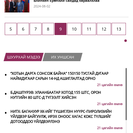
Блинкен Ерөнхий сайдад бараалхлаа
2024-08-02
5
6
7
8
9
10
11
12
13
ШУУРХАЙ МЭДЭЭ
ИХ УНШСАН
•
“ХОТЫН ДАРГА СОНСОЖ БАЙНА” 150150 ТУСГАЙ ДУГААР
НАЙМДУГААР САРЫН 14-НД АШИГЛАЛТАД ОРНО
21 цагийн өмнө
•
Б.ДАШПҮРЭВ: УЛААНБААТАР ХОТОД 155 ШТС, ОРОН
НУТГИЙН 80 ШТС-Д ТҮГЭЭЛТ ХИЙСЭН
21 цагийн өмнө
•
НИТХ: БАГАНУУР ХК-ИЙГ ТҮШИГЛЭН НҮҮРС-ПИРОЛИЗИЙН
ҮЙЛДВЭР БАЙГУУЛЖ, ИРЭХ ОНООС ХАГАС КОКС ТҮЛШИЙГ
ДОТООДДОО ҮЙЛДВЭРЛЭНЭ
21 цагийн өмнө