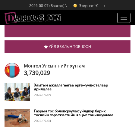
Дархан
C
o
Эрдэнэт
C
2026-08-07 (Баасан) \
\
o
Улаанбаатар
C
o
Дархан
C
Toggl
navig
ҮЙЛ ЯВДЛЫН ТОВЧООН
Монгол Улсын нийт хүн ам
3,739,029
Хамтын ажиллагаагаа өргөжүүлэх талаар
ярилцлаа
2024-09-09
Газрын тос боловсруулах үйлдвэр барих
төслийн хэрэгжилтийн явцыг танилцууллаа
2024-09-04