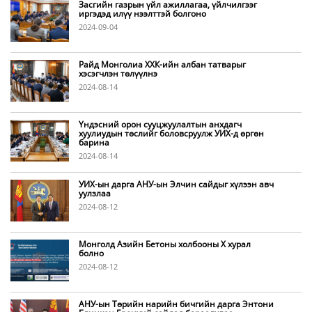
Засгийн газрын үйл ажиллагаа, үйлчилгээг
иргэдэд илүү нээлттэй болгоно
2024-09-04
Райд Монголиа ХХК-ийн албан татварыг
хэсэгчлэн төлүүлнэ
2024-08-14
Үндэсний орон сууцжуулалтын анхдагч
хуулиудын төслийг боловсруулж УИХ-д өргөн
барина
2024-08-14
УИХ-ын дарга АНУ-ын Элчин сайдыг хүлээн авч
уулзлаа
2024-08-12
Монголд Азийн Бетоны холбооны X хурал
болно
2024-08-12
АНУ-ын Төрийн нарийн бичгийн дарга Энтони