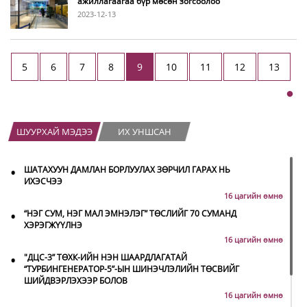
ажиллагаагаа бүр мөсөн зогсоолоо
2023-12-13
5
6
7
8
9
10
11
12
13
ШУУРХАЙ МЭДЭЭ
ИХ УНШСАН
•
ШАТАХУУН ДАМЛАН БОРЛУУЛАХ ЗӨРЧИЛ ГАРАХ НЬ
ИХЭСЧЭЭ
16 цагийн өмнө
•
“НЭГ СУМ, НЭГ МАЛ ЭМНЭЛЭГ” ТӨСЛИЙГ 70 СУМАНД
ХЭРЭГЖҮҮЛНЭ
16 цагийн өмнө
•
"ДЦС-3” ТӨХК-ИЙН НЭН ШААРДЛАГАТАЙ
“ТУРБИНГЕНЕРАТОР-5”-ЫН ШИНЭЧЛЭЛИЙН ТӨСВИЙГ
ШИЙДВЭРЛЭХЭЭР БОЛОВ
16 цагийн өмнө