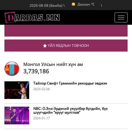
o
Дархан
C
2026-08-08 (Бямба) \
\
o
Эрдэнэт
C
o
Улаанбаатар
C
o
Дархан
C
Toggl
navig
ҮЙЛ ЯВДЛЫН ТОВЧООН
Монгол Улсын нийт хүн ам
3,739,186
Тайлор Свифт Грэммийн рекордыг эвджээ
2024-02-06
NBC: О.Энх-Эрдэний үзүүлбэр бүгдийн, бүх
шүүгчдийн “эрүүг мултлав”
2024-01-17