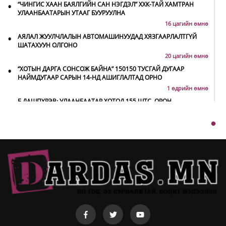
•
“ЧИНГИС ХААН БАЯЛГИЙН САН НЭГДЭЛ” ХХК-ТАЙ ХАМТРАН
УЛААНБААТАРЫН УТААГ БУУРУУЛНА
16 цагийн өмнө
•
АЯЛАЛ ЖУУЛЧЛАЛЫН АВТОМАШИНУУДАД ХЯЗГААРЛАЛТГҮЙ
ШАТАХУУН ОЛГОНО
20 цагийн өмнө
•
“ХОТЫН ДАРГА СОНСОЖ БАЙНА” 150150 ТУСГАЙ ДУГААР
НАЙМДУГААР САРЫН 14-НД АШИГЛАЛТАД ОРНО
1 өдрийн өмнө
•
Б.ДАШПҮРЭВ: УЛААНБААТАР ХОТОД 155 ШТС, ОРОН
НУТГИЙН 80 ШТС-Д ТҮГЭЭЛТ ХИЙСЭН
1 өдрийн өмнө
•
НИТХ: БАГАНУУР ХК-ИЙГ ТҮШИГЛЭН НҮҮРС-ПИРОЛИЗИЙН
ҮЙЛДВЭР БАЙГУУЛЖ, ИРЭХ ОНООС ХАГАС КОКС ТҮЛШИЙГ
ДОТООДДОО ҮЙЛДВЭРЛЭНЭ
1 өдрийн өмнө
•
АМАРГҮЙ ЦАГ ҮЕИЙГ ИРЭХ ӨДРҮҮДЭД Ч БИД ХАМТДАА Л
ДАВАН ТУУЛНА
1 өдрийн өмнө
•
ОХУ-ААС СҮХБААТАР БООМТООР ОРЖ ИРСЭН ШАТАХУУНЫ
МЭДЭЭЛЭЛ
1 өдрийн өмнө