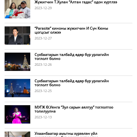
Жүжигчин Т.Хулан “Алтан гадас” одон хүртлээ
2023-12-29
“Parasite” киноны жүжигчин И Сүн Кюны
цогцсыг олжээ
2023-12-27
Сүхбаатарын талбайд өдөр бүр урлагийн
тоглолт болно
2023-12-26
Сүхбаатарын талбайд өдөр бүр урлагийн
тоглолт болно
2023-12-25
МУГЖ Ө.Уянга “Зул сарын аялгуу” тоглолтоо
толилуулна
2023-12-13
Улаанбаатар амьтны хүрээлэн үйл