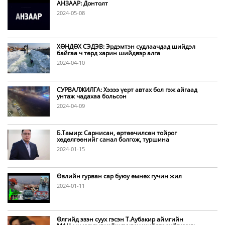
АНЗААР: Донтолт
2024-05-08
ХӨНДӨХ СЭДЭВ: Эрдэмтэн судлаачдад шийдэл
байгаа ч төрд харин шийдвэр алга
2024-04-10
СУРВАЛЖИЛГА: Хэзээ үерт автах бол гэж айгаад
унтаж чадахаа больсон
2024-04-09
Б.Тамир: Сарнисан, өртөөчилсөн тойрог
хөдөлгөөнийг санал болгож, туршина
2024-01-15
Өвлийн гурван сар буюу өмнөх гучин жил
2024-01-11
Өлгийд эзэн суух гэсэн Т.Аубакир аймгийн