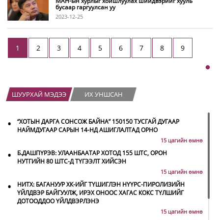
МАН-ын хурлыг хойшлуулах шийдвэрийг хууль
бусаар гаргуулсан уу
2023-12-25
1
2
3
4
5
6
7
8
9
ШУУРХАЙ МЭДЭЭ
ИХ УНШСАН
•
“ХОТЫН ДАРГА СОНСОЖ БАЙНА” 150150 ТУСГАЙ ДУГААР
НАЙМДУГААР САРЫН 14-НД АШИГЛАЛТАД ОРНО
15 цагийн өмнө
•
Б.ДАШПҮРЭВ: УЛААНБААТАР ХОТОД 155 ШТС, ОРОН
НУТГИЙН 80 ШТС-Д ТҮГЭЭЛТ ХИЙСЭН
15 цагийн өмнө
•
НИТХ: БАГАНУУР ХК-ИЙГ ТҮШИГЛЭН НҮҮРС-ПИРОЛИЗИЙН
ҮЙЛДВЭР БАЙГУУЛЖ, ИРЭХ ОНООС ХАГАС КОКС ТҮЛШИЙГ
ДОТООДДОО ҮЙЛДВЭРЛЭНЭ
15 цагийн өмнө