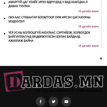
•
АМАРГҮЙ ЦАГ ҮЕИЙГ ИРЭХ ӨДРҮҮДЭД Ч БИД ХАМТДАА Л
ДАВАН ТУУЛНА
16 цагийн өмнө
•
ОХУ-ААС СҮХБААТАР БООМТООР ОРЖ ИРСЭН ШАТАХУУНЫ
МЭДЭЭЛЭЛ
18 цагийн өмнө
•
ҮЕР УСНЫ БОЛЗОШГҮЙ АЮУЛААС СЭРГИЙЛЖ, ХОЛБОГДОХ
БАЙГУУЛЛАГУУД ӨНДӨРЖҮҮЛСЭН БЭЛЭН БАЙДАЛД
АЖИЛЛАЖ БАЙНА
18 цагийн өмнө
•
НИТХ-ЫН ТӨЛӨӨЛӨГЧИД COP17 БАГА ХУРЛЫН БЭЛТГЭЛ
АЖЛЫН ТАЛААР МЭДЭЭЛЭЛ СОНСЛОО
1 өдрийн өмнө
•
МОНГОЛ УЛС “COP17”-Д “ТАЛ ХЭЭРИЙН ТӨЛӨВЛӨГӨӨ”-ГӨӨ
ТАНИЛЦУУЛНА
1 өдрийн өмнө
•
НӨӨЦИЙН МАХНЫ ХУДАЛДАА, БОРЛУУЛАЛТЫГ НЭЭЛТТЭЙ
ИЛ ТОД БОЛГОНО
1 өдрийн өмнө
•
БҮХ ШАТАНД ХЭМНЭЛТИЙН ГОРИМД ШИЛЖИЖ, НАЙР
НААДАМ, ЗӨВЛӨГӨӨН, ГАДААД ТОМИЛОЛТЫГ ХОРИГЛОЛОО
1 өдрийн өмнө