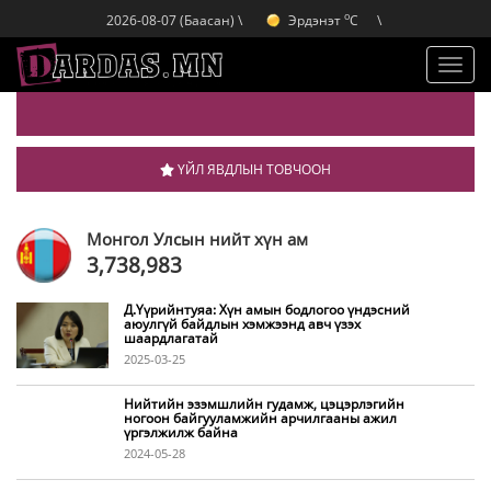
o
Эрдэнэт
C
2026-08-07 (Баасан) \
\
o
Улаанбаатар
C
o
Дархан
C
Toggl
navig
ҮЙЛ ЯВДЛЫН ТОВЧООН
Монгол Улсын нийт хүн ам
3,738,983
Д.Үүрийнтуяа: Хүн амын бодлогоо үндэсний
аюулгүй байдлын хэмжээнд авч үзэх
шаардлагатай
2025-03-25
Нийтийн эзэмшлийн гудамж, цэцэрлэгийн
ногоон байгууламжийн арчилгааны ажил
үргэлжилж байна
2024-05-28