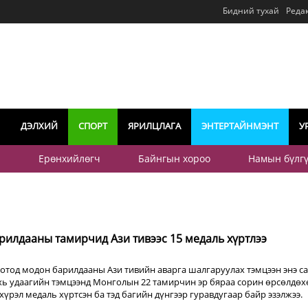
Бидний тухай
Реда
ДЭЛХИЙ
СПОРТ
ЯРИЛЦЛАГА
ЭНТЕРТАЙНМЭНТ
У
р
Ерөнхийлөгч
Байнгын хороо
Намын бүлг
илдааны тамирчид Ази тивээс 15 медаль хүртлээ
хотод модон барилдааны Ази тивийн аварга шалгаруулах тэмцээн энэ с
ахь удаагийн тэмцээнд Монголын 22 тамирчин эр бяраа сорин өрсөлдөх
 хүрэл медаль хүртсэн ба тэд багийн дүнгээр гуравдугаар байр эзэлжээ.