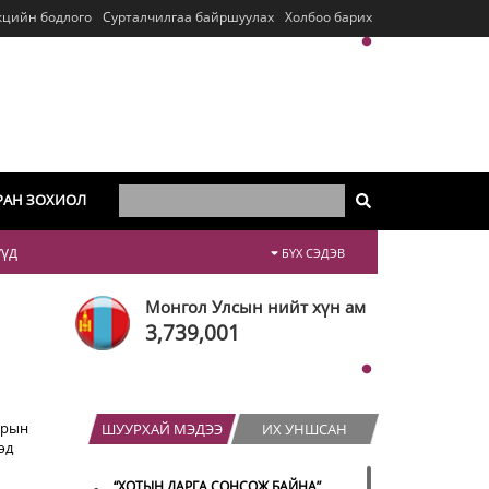
кцийн бодлого
Сурталчилгаа байршуулах
Холбоо барих
РАН ЗОХИОЛ
үүд
БҮХ СЭДЭВ
Монгол Улсын нийт хүн ам
3,739,001
арын
ШУУРХАЙ МЭДЭЭ
ИХ УНШСАН
өд
“ХОТЫН ДАРГА СОНСОЖ БАЙНА”