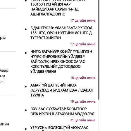
•
150150 ТУСГАЙ ДУГААР
НАЙМДУГААР САРЫН 14-НД
АШИГЛАЛТАД ОРНО
17 цагийн өмнө
•
Б.ДАШПҮРЭВ: УЛААНБААТАР ХОТОД
155 ШТС, ОРОН НУТГИЙН 80 ШТС-Д
рэл
ТҮГЭЭЛТ ХИЙСЭН
17 цагийн өмнө
•
НИТХ: БАГАНУУР ХК-ИЙГ ТҮШИГЛЭН
НҮҮРС-ПИРОЛИЗИЙН ҮЙЛДВЭР
БАЙГУУЛЖ, ИРЭХ ОНООС ХАГАС
КОКС ТҮЛШИЙГ ДОТООДДОО
алаар
ҮЙЛДВЭРЛЭНЭ
ээр
18 цагийн өмнө
..
•
АМАРГҮЙ ЦАГ ҮЕИЙГ ИРЭХ
ӨДРҮҮДЭД Ч БИД ХАМТДАА Л ДАВАН
ТУУЛНА
18 цагийн өмнө
•
ОХУ-ААС СҮХБААТАР БООМТООР
ОРЖ ИРСЭН ШАТАХУУНЫ МЭДЭЭЛЭЛ
21 цагийн өмнө
йлийн
•
ҮЕР УСНЫ БОЛЗОШГҮЙ АЮУЛААС