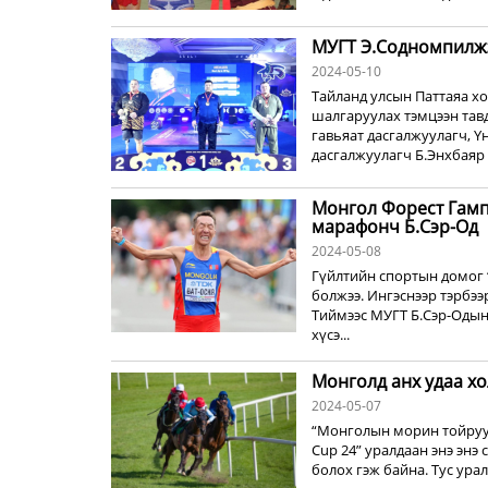
МУГТ Э.Содномпилжэ
2024-05-10
Тайланд улсын Паттаяа х
шалгаруулах тэмцээн тав
гавьяат дасгалжуулагч, Ү
дасгалжуулагч Б.Энхбаяр 
Монгол Форест Гамп
марафонч Б.Сэр-Од
2024-05-08
Гүйлтийн спортын домог 
болжээ. Ингэснээр тэрбэ
Тиймээс МУГТ Б.Сэр-Одын
хүсэ...
Монголд анх удаа хо
2024-05-07
“Монголын морин тойруул
Cup 24” уралдаан энэ энэ
болох гэж байна. Тус ура