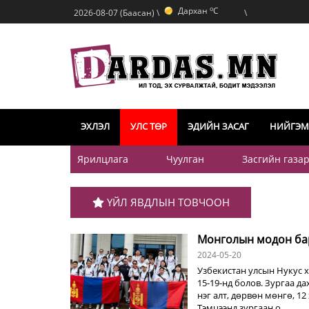
o
Дархан
C
2026-08-07 (Баасан) \
\
o
Эрдэнэт
C
o
Улаанбаатар
C
o
Дархан
C
ЭХЛЭЛ
УЛС ТӨР
ЭДИЙН ЗАСАГ
НИЙГЭМ
Ярилцлага
Чуулган
Засгийн газа
ҮЙЛ ЯВДЛЫН ТОВЧООН
Монголын модон бар
2024-05-20
Узбекистан улсын Нукус 
15-19-нд болов. Зургаа д
нэг алт, дөрвөн мөнгө, 12
Тэмцээнд зургаан о...