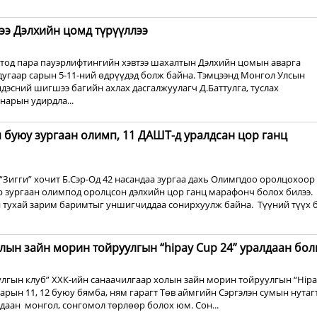
э Дэлхийн цомд түрүүллээ
отод ᠋пара пауэрлифтингийн хэвтээ шахалтын Дэлхийн цомын аварга
дугаар сарын 5-11-ний өдрүүдэд болж байна. Тэмцээнд Монгол Улсын
ндэсний шигшээ багийн ахлах дасгалжуулагч Д.Баттулга, туслах
нарын удирдла...
 буюу зургаан олимп, 11 ДАШТ-д уралдсан цор ганц
“Зигги” хочит Б.Сэр-Од 42 насандаа зургаа дахь Олимпдоо оролцохоор
эр зургаан олимпод оролцсон дэлхийн цор ганц марафонч болох билээ.
 тухай зарим баримтыг уншигчиддаа сонирхуулж байна. Түүний түүх 
лын зайн морин тойруулгын “hipay Cup 24” уралдаан бол
гын клуб” ХХК-ийн санаачилгаар холын зайн морин тойруулгын “Hipa
 сарын 11, 12 буюу бямба, ням гарагт Төв аймгийн Сэргэлэн сумын нутаг
лдаан монгол, сонгомол төрлөөр болох юм. Сон...