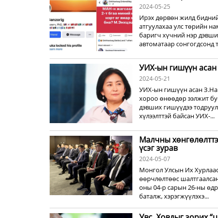
2024-05-25
Ирэх дөрвөн жилд бидний
атгуулахаа улс төрийн на
баригч хүчний нэр дэвши
автоматаар сонгогдсонд то
УИХ-ын гишүүн асан 
2024-05-21
УИХ-ын гишүүн асан З.На
хороо өнөөдөр ээлжит бу
дэвших гишүүдээ тодруулс
хүлээлттэй байсан УИХ-...
Малчны хөнгөлөлттэй
үсэг зурав
2024-05-07
Монгол Улсын Их Хурлаас
өөрчлөлтөөс шалтгаалсан
оны 04-р сарын 26-ны өд
баталж, хэрэгжүүлэхэ...
Увс, Ховдыг зорих “