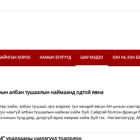
БАЙНГЫН ХОРОО
НАМЫН БҮЛГҮҮД
ШАР МЭДЭЭ
ХЭН НЬ ХЭН Б
рын албан тушаалын наймаанд одтой явна
өр хийж, албан тушаал, эрх мэдлээс тун хөндий явсан АН-ынхан хамта
тун чамгүй албан тушаалын наймаа хийж буй. Сайдтай болсон фракци 
очихын тулд дээр, дооргүй яриа хөөрөө хийж буй гэх. Нөгөөтээгүүр, 
24" уралдааны шилдгүүд тодорлоо