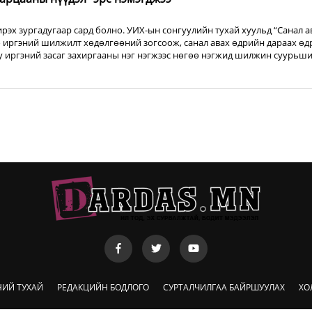
рэх зургадугаар сард болно. УИХ-ын сонгуулийн тухай хуульд “Санал а
 иргэний шилжилт хөдөлгөөний зогсоож, санал авах өдрийн дараах өд
уу иргэний засаг захиргааны нэг нэгжээс нөгөө нэгжид шилжин суурьш
НИЙ ТУХАЙ
РЕДАКЦИЙН БОДЛОГО
СУРТАЛЧИЛГАА БАЙРШУУЛАХ
ХО