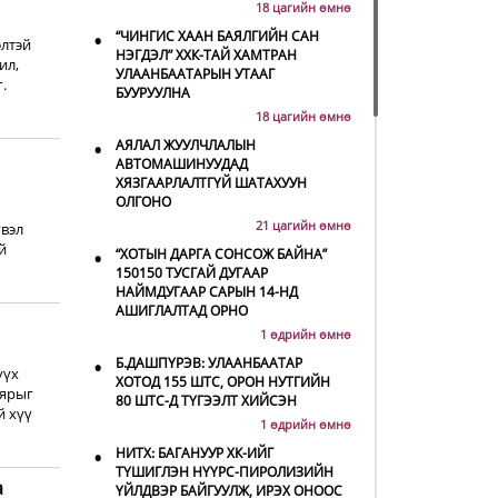
18 цагийн өмнө
•
“ЧИНГИС ХААН БАЯЛГИЙН САН
элтэй
НЭГДЭЛ” ХХК-ТАЙ ХАМТРАН
ил,
УЛААНБААТАРЫН УТААГ
.
БУУРУУЛНА
18 цагийн өмнө
•
АЯЛАЛ ЖУУЛЧЛАЛЫН
АВТОМАШИНУУДАД
ХЯЗГААРЛАЛТГҮЙ ШАТАХУУН
ОЛГОНО
21 цагийн өмнө
гвэл
й
•
“ХОТЫН ДАРГА СОНСОЖ БАЙНА”
150150 ТУСГАЙ ДУГААР
НАЙМДУГААР САРЫН 14-НД
АШИГЛАЛТАД ОРНО
1 өдрийн өмнө
•
Б.ДАШПҮРЭВ: УЛААНБААТАР
үүх
ХОТОД 155 ШТС, ОРОН НУТГИЙН
аярыг
80 ШТС-Д ТҮГЭЭЛТ ХИЙСЭН
й хүү
1 өдрийн өмнө
•
НИТХ: БАГАНУУР ХК-ИЙГ
ТҮШИГЛЭН НҮҮРС-ПИРОЛИЗИЙН
а
ҮЙЛДВЭР БАЙГУУЛЖ, ИРЭХ ОНООС