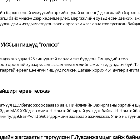
ийн бэрхшээлтэй хүмүүсийн эрхийн тухай конвенц”-д хөгжлийн бэрхшэ
тэгш байх үндсэн дээр хөдөлмөрлөх, мэргэжлийн хувьд өсөн дэвжих, аж
үлэн дэмжихэд чиглэгдсэн зохих арга хэмжээг авна гэж тусгасан байдаг
 УИХ-ын гишүүд “голжээ”
эндээ анх удаа 126 гишүүнтэй парламент бүрдсэн. Гишүүдийн тоо
ор өрөөний хуваарилалт, засал чимэглэлийн ажил ч ид ундарч буй. Тэ
гаартай өрөөг цөөнгүй гишүүд голжээ. Цагдан хорих 461 дүгээр ангита
айширт өрөө төлжээ
Бат-Үүл Ц.Элбэгдоржоос заавар авч, Нийслэлийн Захиргааны хэргийн ш
ойдоо МАК ХХК дээр очиж Н.Номтойбаяртай уулздаг байна. Н.Номтойб
йн тулд Э.Бат-Үүл Ц.Элбэгдоржийн заавраар ажиллажээ. Учир нь түүни
дийн жагсаалтыг тэргүүлсэн Г.Лувсанжамцыг хайж байн