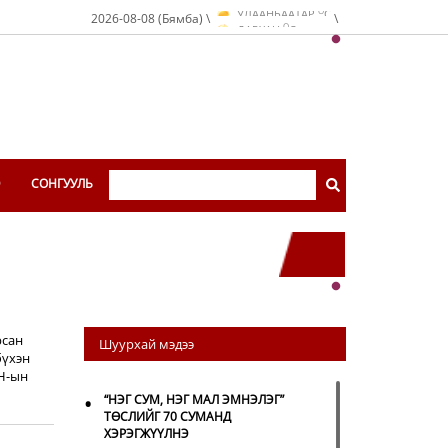
O
УЛААНБААТАР
C
2026-08-08 (Бямба) \
\
O
ДАРХАН
C
O
ЭРДЭНЭТ
C
O
УЛААНБААТАР
C
Э
СОНГУУЛЬ
рсан
Шуурхай мэдээ
бүхэн
АН-ын
•
“НЭГ СУМ, НЭГ МАЛ ЭМНЭЛЭГ”
ТӨСЛИЙГ 70 СУМАНД
ХЭРЭГЖҮҮЛНЭ