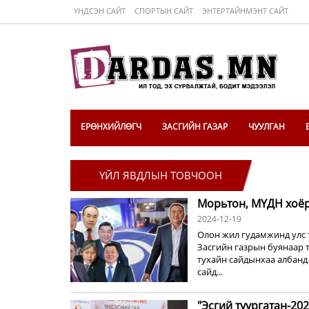
ҮНДСЭН САЙТ
СПОРТЫН САЙТ
ЭНТЕРТАЙНМЭНТ САЙТ
ЕРӨНХИЙЛӨГЧ
ЗАСГИЙН ГАЗАР
ЧУУЛГАН
ҮЙЛ ЯВДЛЫН ТОВЧООН
Морьтон, МҮДН хоё
2024-12-19
Олон жил гудамжинд улс т
Засгийн газрын буянаар 
тухайн сайдынхаа албанд 
сайд...
"Эсгий туургатан-20