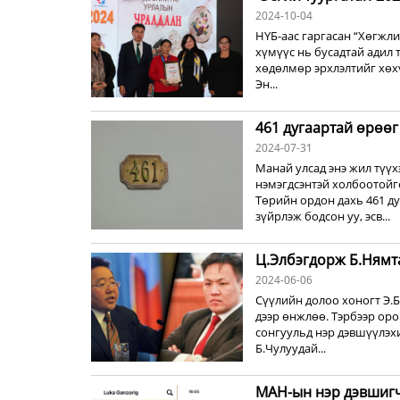
2024-10-04
НҮБ-аас гаргасан “Хөгжл
хүмүүс нь бусадтай адил 
хөдөлмөр эрхлэлтийг хөхү
Эн...
461 дугаартай өрөөг
2024-07-31
Манай улсад энэ жил түүх
нэмэгдсэнтэй холбоотойго
Төрийн ордон дахь 461 ду
зүйрлэж бодсон уу, эсв...
Ц.Элбэгдорж Б.Нямт
2024-06-06
Сүүлийн долоо хоногт Э.
дээр өнжлөө. Тэрбээр ор
сонгуульд нэр дэвшүүлэхи
Б.Чулуудай...
МАН-ын нэр дэвшигч