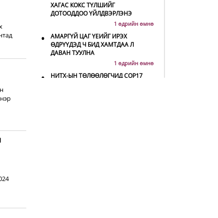
ХАГАС КОКС ТҮЛШИЙГ
ДОТООДДОО ҮЙЛДВЭРЛЭНЭ
1 өдрийн өмнө
х
нтад
•
АМАРГҮЙ ЦАГ ҮЕИЙГ ИРЭХ
ӨДРҮҮДЭД Ч БИД ХАМТДАА Л
ДАВАН ТУУЛНА
1 өдрийн өмнө
•
НИТХ-ЫН ТӨЛӨӨЛӨГЧИД COP17
БАГА ХУРЛЫН БЭЛТГЭЛ АЖЛЫН
н
ТАЛААР МЭДЭЭЛЭЛ СОНСЛОО
 нэр
2 өдрийн өмнө
•
МОНГОЛ УЛС “COP17”-Д “ТАЛ
ХЭЭРИЙН ТӨЛӨВЛӨГӨӨ”-ГӨӨ
ТАНИЛЦУУЛНА
н
2 өдрийн өмнө
•
НӨӨЦИЙН МАХНЫ ХУДАЛДАА,
БОРЛУУЛАЛТЫГ НЭЭЛТТЭЙ ИЛ ТОД
БОЛГОНО
024
2 өдрийн өмнө
•
БҮХ ШАТАНД ХЭМНЭЛТИЙН
ГОРИМД ШИЛЖИЖ, НАЙР НААДАМ,
ЗӨВЛӨГӨӨН, ГАДААД