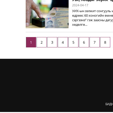
2024-04-17
УИХ-ын ээлжит сонгууль и
өдрөөс 60 хоногийн өмнө
сэргээнэ” гэж заасны даг
хөдөлгө...
1
2
3
4
5
6
7
8
БИД