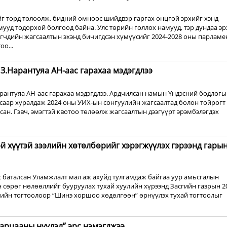
г төрд төлөөлж, бидний өмнөөс шийдвэр гаргах онцгой эрхийг хэнд
мууд тодорхой болгоод байна. Улс төрийн голлох намууд, тэр дундаа эр
гчдийн жагсаалтын эхэнд бичигдсэн хүмүүсийг 2024-2028 оны парламе
о...
З.Нарантуяа АН-аас гарахаа мэдэгдлээ
рантуяа АН-аас гарахаа мэдэгдлээ. Ардчилсан намын Үндэсний бодлогы
саар хуралдаж 2024 оны УИХ-ын сонгуулийн жагсаалтад болон тойрогт
ан. Гэвч, эмэгтэй квотоо төлөөлж жагсаалтын дээгүүрт эрэмбэлэгдэх
 хүүтэй зээлийн хөтөлбөрийг хэрэгжүүлэх гэрээнд гары
 баталсан Уламжлалт мал аж ахуйд тулгамдаж байгаа уур амьсгалын
 сөрөг нөлөөллийг бууруулах тухай хуулийн хүрээнд Засгийн газрын 2
рийн тогтоолоор “Шинэ хоршоо хөдөлгөөн” өрнүүлэх тухай тогтоолыг
царцааны нүүдэл” эрс нэмэгджээ