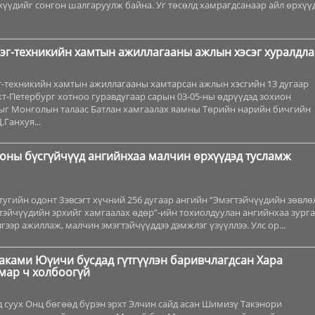
үүдийг сонгон шалгаруулж байна. Уг төсөлд хамрагдсанаар айл өрхүү
эг-техникийн хамтын ажиллагааны ажлын хэсэг хуралдла
г-техникийн хамтын ажиллагааны хамтарсан ажлын хэсгийн 13 дугаар
т-Петербург хотноо гуравдугаар сарын 03-05-ны өдрүүдэд зохион
ныг Монголын талаас Батлан хамгаалах яамны Төрийн нарийн бичгийн
Ганхуя...
ооны бүсгүйчүүд ангийнхаа малчин өрхүүдэд тусламж
угийн одонт Зэвсэгт хүчний 256 дугаар ангийн “Эмэгтэйчүүдийн зөвлөл
тэйчүүдийн эрхийг хамгаалах өдөр”-ийн тохиолдуулан ангийнхаа зург
гээр ажиллаж, малчин эмэгтэйчүүддээ дэмжлэг үзүүллээ. Улс ор...
аками Юүичи бусдад гүтгүүлэн баривчлагдсан Хара
мар ч холбоогүй
д суух Онц бөгөөд бүрэн эрхт Элчин сайд асан Шимизү Такэнори