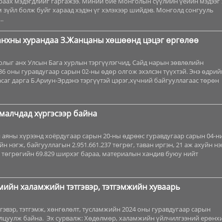
раах мэдэгдлийг гаргажээ. Миний бие Монголын сүүлийн үеийн мэдээг
м зүйл болж буйг хараад хэдэн үг хэлэхээр шийдэв. Монголд сонгууль
..
нхны хурандаа З.Жанцаны хөшөөнд цэцэг өргөлөө
олыг анх Улсын Бага хурлын тэргүүлэгчид, Сайд нарын зөвлөлийн
6 оны гуравдугаар сарын 02-ны өдөр олгож эхэлсэн түүхтэй. Энэ өдрий
аг дарга Б.Ариун-Эрдэнэ тэргүүтэй цэрэг,хүчний байгууллагаас төрөн
малчдад хүргэсээр байна
 аяны хүрээнд хоёрдугаар сарын 20-ны өдрөөс гуравдугаар сарын 04-н
уйн нэгж, байгууллагын 2.951.661.237 төгрөг, таван иргэн, 21 аж ахуйн нэ
0 төгрөгийн 69.829 ширхэг бараа, материалын хандив буюу нийт
мийн халамжийн тэтгэвэр, тэтгэмжийн хуваарь
эвэр, тэтгэмж, хөнгөлөлт, тусламжийн 2024 оны гуравдугаар сарын
лцуулж байна. Эх сурвалж: Хөдөлмөр, халамжийн үйлчилгээний ерөнх