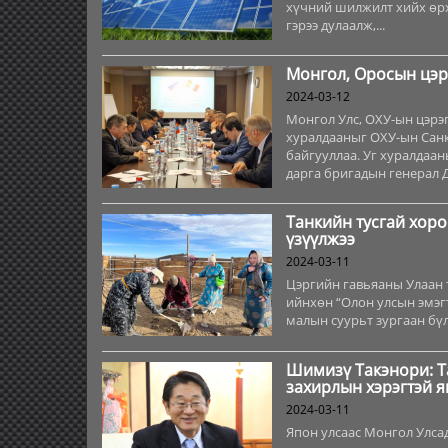
хүчний шилжилт хийх өрх
гэрээ дулаалж,...
Монгол, Оросын цэр
2024-03-12
Монгол Улс, ОХУ-ын цэрэ
хуралдааныг ОХУ-ын Санк
байгууллаа. Уг хуралдаа
дарга бригадын генерал Д.
Танкийн тусгай хор
үзүүлжээ
2024-03-11
Цэргийн гавьяаны Улаан т
ийнхөн “Олон улсын эмэг
малын суурьт зургаан бүл
Шимизү Такэнори: Т
захирлын хэрэгтэй я
2024-03-11
Япон улсаас Монгол Улса