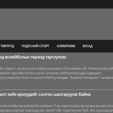
 ТӨРЛҮҮД
ҮНДЭСНИЙ СПОРТ
ОЛИМПИЗМ
БУСАД
д волейболын төрөлд тэргүүллээ
йн Зэвсэгт хүчин үүсэн байгуулагдсаны 103 жилийн ой, “Монгол цэрги
Төрийн цэргийн болон хууль сахиулах байгууллагуудын удирдах
бүр уламжлал болгон зохион байгуулагддаг “Бидний нөхөрлөл” нөхөрс
лт хийх өрхүүдийг сонгон шалгаруулж байна
 Хөгжлийн хөтөлбөртэй хамтран “Гэр хороололд сэргээгдэх эрчим хүч
р амьжиргааг нэмэгдүүлэх төсөл"-ийг хэрэгжүүлж буй. Энэ хүрээнд э