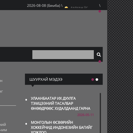
O
2026-08-08 (Бямба) \
\
ДАРХАН
C
O
ЭРДЭНЭТ
C
O
УЛААНБААТАР
C
ШУУРХАЙ МЭДЭЭ
йн
өг
•
УЛААНБААТАР ИХ ДУУЛГА
ТЭМЦЭЭНИЙ ТАСАЛБАР
ӨНӨӨДРӨӨС ХУДАЛДААНД ГАРНА
2026-05-11
•
МОНГОЛЫН ӨСВӨРИЙН
ний
ХОККЕЙЧИД ИНДОНЕЗИЙН БАГИЙГ
рчим
ХОЖЛОО