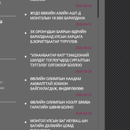
д
2026-04-29
•
ЖҮДО БӨХИЙН АЗИЙН АШТ-Д
МОНГОЛЫН 18 БӨХ БАРИЛДАНА
а
2026-04-16
•
ЭХ ОРОНЧДЫН БАЯРЫН ӨДРИЙН
БАРИЛДААНД УЛСЫН ХАРЦАГА
Б.ЗОРИГТБААТАР ТҮРҮҮЛЭВ
2026-03-02
•
"УЛААНБААТАР КАП” ТЭМЦЭЭНИЙ
ШИЛДЭГ ТОГЛОГЧДОД СУРГАЛТЫН
ТЭТГЭЛЭГ ОЛГОХООР БОЛЛОО
2026-02-26
•
ӨВЛИЙН ОЛИМПЫН НААДАМ
”-
АМЖИЛТТАЙ ЗОХИОН
аан
БАЙГУУЛАГДАЖ, ӨНДӨРЛӨЛӨӨ
2026-02-23
•
ӨВЛИЙН ОЛИМПЫН НЭЭЛТ БЯМБА
ГАРАГИЙН ШӨНӨ БОЛНО
2026-02-06
•
МОНГОЛ УЛСЫН БАГ HEYBALL-ЫН
БАГИЙН ДЭЛХИЙН ЦОМД