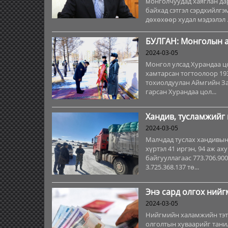
монголчуудад хаяглан да
байхад сэтгэл сэрдхийлгэ
дөхөхөөр худал мэдээлэл .
БУЛГАН: Монголын а
2024-03-05
Монгол улсад Хурандаа ц
хамтарсан тогтоолоор 193
тохиолдуулан Аймгийн Зас
гарсан Хурандаа цол...
Хандив, тусламжийг 
2024-03-05
Малчдад туслах хандивын
хүртэл 41 иргэн, 94 аж ах
байгууллагаас 773.706.90
3.725.368.137 тө...
Энэ сард олгох нийг
2024-03-05
Нийгмийн халамжийн тэтг
олголтын хуваарийг тани