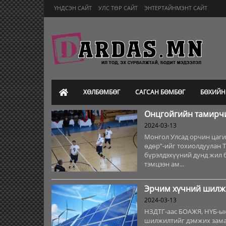
ҮНДСЭН САЙТ
УЛС ТӨР САЙТ
ЭНТЕРТАЙНМЭНТ САЙТ
ХӨЛБӨМБӨГ
САГСАН БӨМБӨГ
БӨХИЙН
Онцгойгийн тамирчи
2024-03-13
Монгол Улсад орчин цаги
өдөр”-ийг тохиолдуулан 
бүрэлдэхүүний дунд жил 
тэмцээн ам...
Эрчим хүчний шилжи
2024-03-13
НЗДТГ-аас БОАЖЯ, НҮБ-ын
шилжилтийг дэмжих замаа