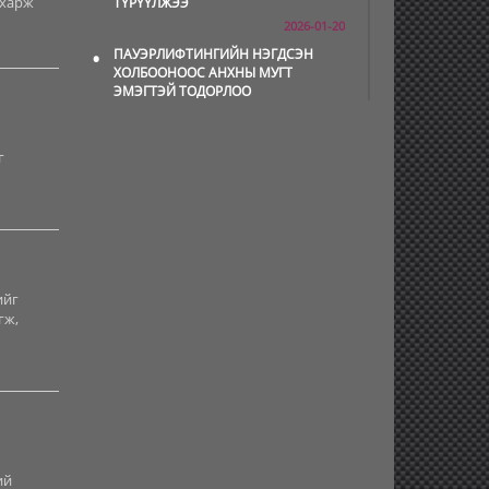
 харж
ТҮРҮҮЛЖЭЭ
2026-01-20
•
ПАУЭРЛИФТИНГИЙН НЭГДСЭН
ХОЛБООНООС АНХНЫ МУГТ
ЭМЭГТЭЙ ТОДОРЛОО
2025-12-29
•
Б.ЭНХ-ОРГИЛ: ДЭМЖИГЧДИЙН
г
МИНЬ ХҮСЭЛ БИЕЛЖ, ЯЛАЛТ
МИНИЙ ТАЛД БУУЛАА
2025-12-09
•
Б.ЯЛАЛТ: МОНГОЛ ЗАЛУУС
АМЕРИКИЙН ОЮУТНЫ ЛИГҮҮДЭД
ГЯЛАЛЗСААР Л ЯВНА
2025-11-27
ийг
гж,
•
Т.БАЯНЖАРГАЛ ДЭЛХИЙН АВАРГА
БОЛЛОО
2025-11-25
•
Б.ЭНХТАМИР ЭРВЭЭХИЙ
СЭЛЭЛТИЙН ТӨРӨЛД МОНГОЛ
УЛСЫН РЕКОРД АМЖИЛТЫГ
ШИНЭЧЛЭВ
2025-11-10
ий