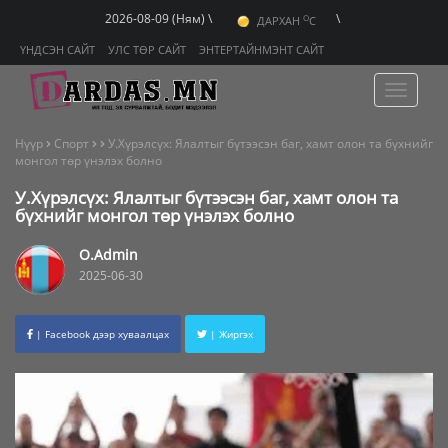
O
2026-08-09 (Ням) \
\
ДАРХАН
C
O
ЭРДЭНЭТ
C
O
ҮНДСЭН САЙТ
УЛС ТӨР САЙТ
ЭНТЕРТАЙНМЭНТ САЙТ
УЛААНБААТАР
C
Toggle
navigat
Нүүр
Спорт
У.Хүрэлсүх: Ялалтыг бүтээсэн баг, хамт олон та бүхнийг
монгол төр үнэлэх болно
У.Хүрэлсүх: Ялалтыг бүтээсэн баг, хамт олон та
бүхнийг монгол төр үнэлэх болно
O.Admin
2025-06-30
| Facebook дээр хуваалцах
| Жиргэх