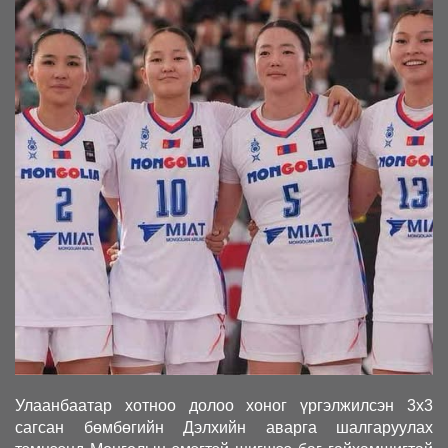
Улаанбаатар хотноо долоо хоног үргэлжилсэн 3x3
сагсан бөмбөгийн Дэлхийн аварга шалгаруулах