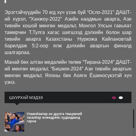
Эрэгтэйчүүдийн 70 кгд хүч үзэж буй “Осло-2021” ДАШТ-
ий хүрэл, “Ханжоу-2022” Азийн наадмын аварга, Ази
тивийн хошой мөнгөн медальт, Монгол Улсын гавьяат
тамирчин Т.Тулга хагас шигшээд дэлхийн болон шар
тивийн аварга Казахстаны Нуркожа Кайпановтай
барилдаж 5:2-оор ялж дэлхийн аваргын финалд
шалгарлаа.
Манай бөх алтан медалийн төлөө “Тирана-2024” ДАШТ-
ий мөнгөн медальт, “Бишкек-2024” Ази тивийн аваргын
мөнгөн медальт, Японы бөх Аояги Ёшиносүкэтэй хүч
үзнэ.
ШУУРХАЙ МЭДЭЭ
Улаанбаатар их дуулга тэмцээний
тасалбар өнөөдрөөс худалдаанд
гарна