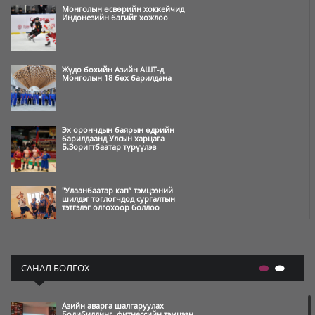
Монголын өсвөрийн хоккейчид
Индонезийн багийг хожлоо
Жүдо бөхийн Азийн АШТ-д
Монголын 18 бөх барилдана
Эх орончдын баярын өдрийн
барилдаанд Улсын харцага
Б.Зоригтбаатар түрүүлэв
"Улаанбаатар кап” тэмцээний
шилдэг тоглогчдод сургалтын
тэтгэлэг олгохоор боллоо
Өвлийн олимпын наадам
амжилттай зохион байгуулагдаж,
САНАЛ БОЛГОХ
өндөрлөлөө
Азийн аварга шалгаруулах
Өвлийн олимпын нээлт бямба
Бодибилдинг, фитнессийн тэмцээн