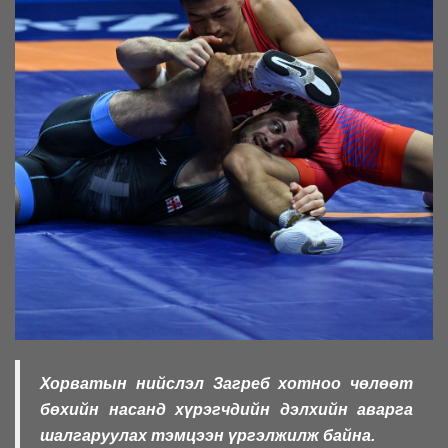
Хорватын нийслэл Загреб хотноо чөлөөт
бөхийн насанд хүрэгчдийн дэлхийн аварга
шалгаруулах тэмцээн үргэлжилж байна.