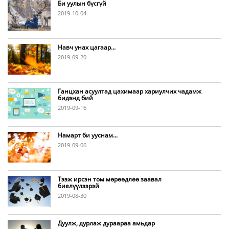
Би уулын бүсгүй
2019-10-04
Навч унах цагаар...
2019-09-20
Ганцхан асуултад цахимаар хариулчих чадамж
бидэнд бий
2019-09-16
Намарт би ууснам...
2019-09-06
Тээж ирсэн том мөрөөдлөө заавал
биелүүлээрэй
2019-08-30
Дуулж, дурлаж дураараа амьдар