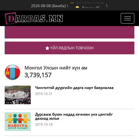
o
Улаанбаатар
C
2026-08-08 (Бямба) \
\
o
Дархан
C
o
Эрдэнэт
C
o
Улаанбаатар
C
Toggl
navig
ҮЙЛ ЯВДЛЫН ТОВЧООН
Монгол Улсын нийт хүн ам
3,739,157
Чингэлтэй дүүргийн дарга нарт баярлалаа
2019-10-21
Дурсамж бүхэн надад хэчнээн үнэ цэнтэйг
дахиад хэлье
2019-10-18