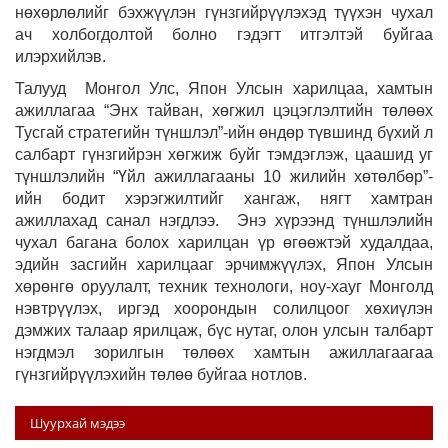
нөхөрлөлийг бэхжүүлэн гүнзгийрүүлэхэд түүхэн чухал
ач холбогдолтой болно гэдэгт итгэлтэй буйгаа
илэрхийлэв.
Талууд Монгол Улс, Япон Улсын харилцаа, хамтын
ажиллагаа “Энх тайван, хөгжил цэцэглэлтийн төлөөх
Тусгай стратегийн түншлэл”-ийн өндөр түвшинд бүхий л
салбарт гүнзгийрэн хөгжиж буйг тэмдэглэж, цаашид уг
түншлэлийн “Үйл ажиллагааны 10 жилийн хөтөлбөр”-
ийн бодит хэрэгжилтийг хангаж, нягт хамтран
ажиллахад санал нэгдлээ. Энэ хүрээнд түншлэлийн
чухал багана болох харилцан үр өгөөжтэй худалдаа,
эдийн засгийн харилцааг эрчимжүүлэх, Япон Улсын
хөрөнгө оруулалт, техник технологи, ноу-хауг Монголд
нэвтрүүлэх, иргэд хоорондын солилцоог хөхиүлэн
дэмжих талаар ярилцаж, бүс нутаг, олон улсын талбарт
нэгдмэл зорилгын төлөөх хамтын ажиллагаагаа
гүнзгийрүүлэхийн төлөө буйгаа нотлов.
Шуурхай мэдээ