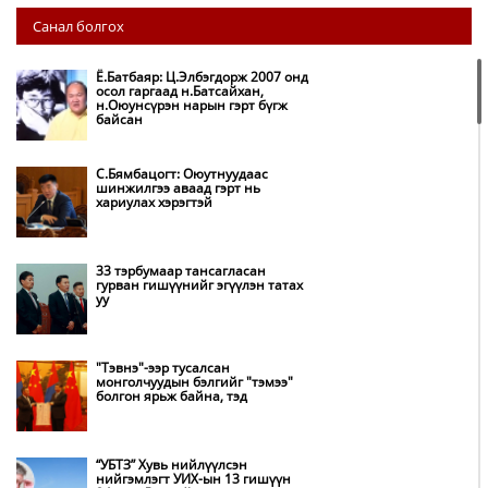
НИТХ: Багануур ХК-ийг түшиглэн
Санал болгох
нүүрс-пиролизийн үйлдвэр
байгуулж, ирэх оноос хагас кокс
түлшийг дотооддоо үйлдвэрлэнэ
Ё.Батбаяр: Ц.Элбэгдорж 2007 онд
осол гаргаад н.Батсайхан,
н.Оюунсүрэн нарын гэрт бүгж
Амаргүй цаг үеийг ирэх
байсан
өдрүүдэд ч бид хамтдаа л даван
туулна
С.Бямбацогт: Оюутнуудаас
шинжилгээ аваад гэрт нь
хариулах хэрэгтэй
НИТХ-ын төлөөлөгчид COP17
бага хурлын бэлтгэл ажлын
талаар мэдээлэл сонслоо
33 тэрбумаар тансагласан
гурван гишүүнийг эгүүлэн татах
уу
Монгол Улс “COP17”-д “Тал
хээрийн төлөвлөгөө”-гөө
танилцуулна
"Тэвнэ"-ээр тусалсан
монголчуудын бэлгийг "тэмээ"
болгон ярьж байна, тэд
Нөөцийн махны худалдаа,
борлуулалтыг нээлттэй ил тод
болгоно
“УБТЗ” Хувь нийлүүлсэн
нийгэмлэгт УИХ-ын 13 гишүүн