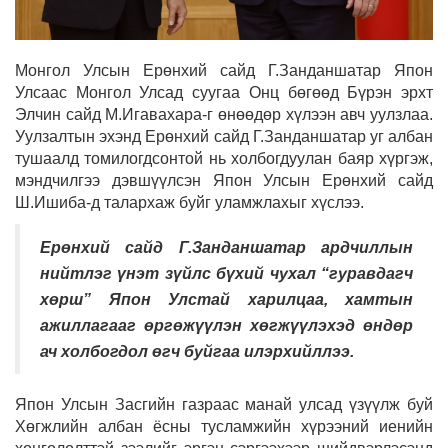
Монгол Улсын Ерөнхий сайд Г.Занданшатар Япон
Улсаас Монгол Улсад суугаа Онц бөгөөд Бүрэн эрхт
Элчин сайд М.Игавахара-г өнөөдөр хүлээн авч уулзлаа.
Уулзалтын эхэнд Ерөнхий сайд Г.Занданшатар уг албан
тушаалд томилогдсонтой нь холбогдуулан баяр хүргэж,
мэндчилгээ дэвшүүлсэн Япон Улсын Ерөнхий сайд
Ш.Ишиба-д талархаж буйг уламжлахыг хүслээ.
Ерөнхий сайд Г.Занданшатар ардчиллын
нийтлэг үнэт зүйлс бүхий чухал “гуравдагч
хөрш” Япон Улстай харилцаа, хамтын
ажиллагааг өргөжүүлэн хөгжүүлэхэд өндөр
ач холбогдол өгч буйгаа илэрхийллээ.
Япон Улсын Засгийн газраас манай улсад үзүүлж буй
Хөгжлийн албан ёсны тусламжийн хүрээний иенийн