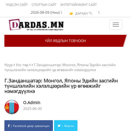
ҮНДСЭН САЙТ
СПОРТЫН САЙТ
ЭНТЕРТАЙНМЭНТ САЙТ
O
2026-08-09 (Ням) \
\
ДАРХАН
C
O
ЭРДЭНЭТ
C
O
УЛААНБААТАР
C
Toggle
navigat
ҮЙЛ ЯВДЛЫН ТОВЧООН
Нүүр
Улс төр
Г.Занданшатар: Монгол, Японы Эдийн засгийн
түншлэлийн хэлэлцээрийн үр өгөөжийг нэмэгдүүлнэ
Г.Занданшатар: Монгол, Японы Эдийн засгийн
түншлэлийн хэлэлцээрийн үр өгөөжийг
нэмэгдүүлнэ
O.Admin
2025-06-30
| Facebook дээр хуваалцах
| Жиргэх