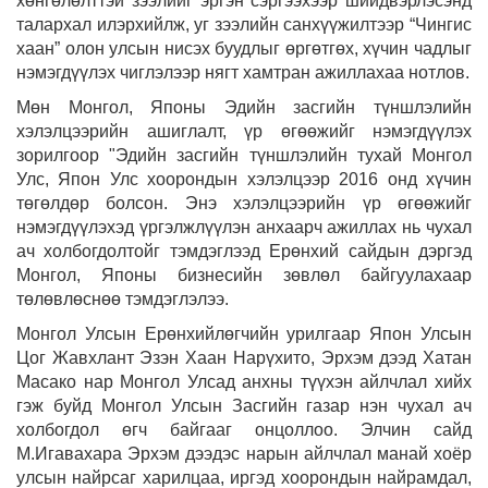
хөнгөлөлттэй зээлийг эргэн сэргээхээр шийдвэрлэсэнд
талархал илэрхийлж, уг зээлийн санхүүжилтээр “Чингис
хаан” олон улсын нисэх буудлыг өргөтгөх, хүчин чадлыг
нэмэгдүүлэх чиглэлээр нягт хамтран ажиллахаа нотлов.
Мөн Монгол, Японы Эдийн засгийн түншлэлийн
хэлэлцээрийн ашиглалт, үр өгөөжийг нэмэгдүүлэх
зорилгоор "Эдийн засгийн түншлэлийн тухай Монгол
Улс, Япон Улс хоорондын хэлэлцээр 2016 онд хүчин
төгөлдөр болсон. Энэ хэлэлцээрийн үр өгөөжийг
нэмэгдүүлэхэд үргэлжлүүлэн анхаарч ажиллах нь чухал
ач холбогдолтойг тэмдэглээд Ерөнхий сайдын дэргэд
Монгол, Японы бизнесийн зөвлөл байгуулахаар
төлөвлөснөө тэмдэглэлээ.
Монгол Улсын Ерөнхийлөгчийн урилгаар Япон Улсын
Цог Жавхлант Эзэн Хаан Нарүхито, Эрхэм дээд Хатан
Масако нар Монгол Улсад анхны түүхэн айлчлал хийх
гэж буйд Монгол Улсын Засгийн газар нэн чухал ач
холбогдол өгч байгааг онцоллоо. Элчин сайд
М.Игавахара Эрхэм дээдэс нарын айлчлал манай хоёр
улсын найрсаг харилцаа, иргэд хоорондын найрамдал,