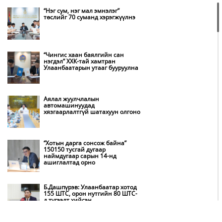
“Нэг сум, нэг мал эмнэлэг”
төслийг 70 суманд хэрэгжүүлнэ
“Чингис хаан баялгийн сан
нэгдэл” ХХК-тай хамтран
Улаанбаатарын утааг бууруулна
Аялал жуулчлалын
автомашинуудад
хязгаарлалтгүй шатахуун олгоно
“Хотын дарга сонсож байна”
150150 тусгай дугаар
наймдугаар сарын 14-нд
ашиглалтад орно
Б.Дашпүрэв: Улаанбаатар хотод
155 ШТС, орон нутгийн 80 ШТС-
д түгээлт хийсэн