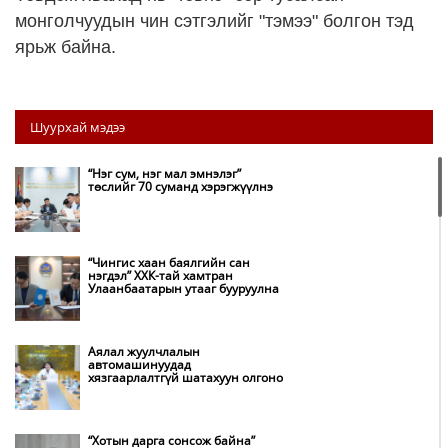
монголчуудын чин сэтгэлийг "тэмээ" болгон тэд
ярьж байна.
Шуурхай мэдээ
“Нэг сум, нэг мал эмнэлэг”
төслийг 70 суманд хэрэгжүүлнэ
“Чингис хаан баялгийн сан
нэгдэл” ХХК-тай хамтран
Улаанбаатарын утааг бууруулна
Аялал жуулчлалын
автомашинуудад
хязгаарлалтгүй шатахуун олгоно
“Хотын дарга сонсож байна”