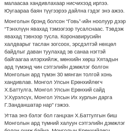
малаасаа хандивлахаар нисчихээд ирлээ.
Юугаараа баян түүгээрээ дайлна гэдэг энэ ажээ.
Монголын брэнд болсон “Говь”-ийн ноолуур дээр
“Тэнхлүүн явахад тэмээгээр тусалснаас. Тэвдэж
явахад тэвнээр тусла. Коронавирусийн
халдварыг таслан зогсоох, эрсдэлтэй нөхцөл
байдлыг даван туулахад эв санаа нэгтэй
байгаагаа илэрхийлж, мөнхийн хөрш Хятадын
ард түмэнд чин сэтгэлийн дэмжлэг болгон
Монголын ард түмэн 30 мянган толгой хонь
хандивлав. Монгол Улсын Ерөнхийлөгч
Х.Баттулга, Монгол Улсын Ерөнхий сайд
У.Хүрэлсүх, Монгол Улсын Их хурлын дарга
Г.Занданшатар нар" гэжээ.
Угтаа энэ бэлэг бол ганцхан Х.Баттулгын биш
Монголын ард түмний халуун сэтгэлийн дэмжлэг
болон очиж байна. Монголын Ерөнхийлөгч