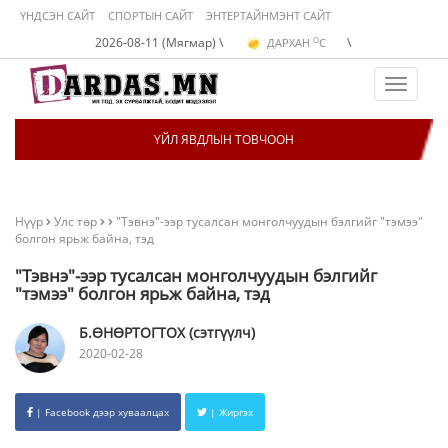
ҮНДСЭН САЙТ
СПОРТЫН САЙТ
ЭНТЕРТАЙНМЭНТ САЙТ
O
2026-08-11 (Мягмар) \
\
ДАРХАН
C
O
ЭРДЭНЭТ
C
O
УЛААНБААТАР
C
Toggle
navigat
ҮЙЛ ЯВДЛЫН ТОВЧООН
Нүүр
Улс төр
"Тэвнэ"-ээр тусалсан монголчуудын бэлгийг "тэмээ"
болгон ярьж байна, тэд
"Тэвнэ"-ээр тусалсан монголчуудын бэлгийг
"тэмээ" болгон ярьж байна, тэд
Б.ӨНӨРТОГТОХ (сэтгүүлч)
2020-02-28
| Facebook дээр хуваалцах
| Жиргэх