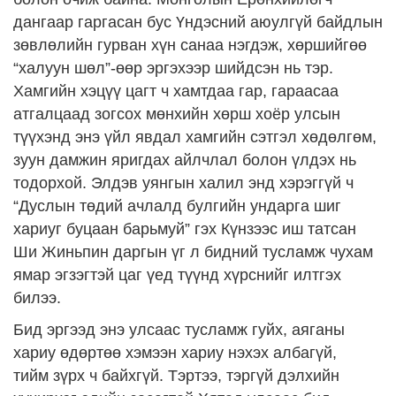
дангаар гаргасан бус Үндэсний аюулгүй байдлын
зөвлөлийн гурван хүн санаа нэгдэж, хөршийгөө
“халуун шөл”-өөр эргэхээр шийдсэн нь тэр.
Хамгийн хэцүү цагт ч хамтдаа гар, гараасаа
атгалцаад зогсох мөнхийн хөрш хоёр улсын
түүхэнд энэ үйл явдал хамгийн сэтгэл хөдөлгөм,
зуун дамжин яригдах айлчлал болон үлдэх нь
тодорхой. Элдэв уянгын халил энд хэрэггүй ч
“Дуслын төдий ачлалд булгийн ундарга шиг
хариуг буцаан барьмуй” гэх Күнзээс иш татсан
Ши Жиньпин даргын үг л бидний тусламж чухам
ямар эгзэгтэй цаг үед түүнд хүрснийг илтгэх
билээ.
Бид эргээд энэ улсаас тусламж гуйх, аяганы
хариу өдөртөө хэмээн хариу нэхэх албагүй,
тийм зүрх ч байхгүй. Тэртээ, тэргүй дэлхийн