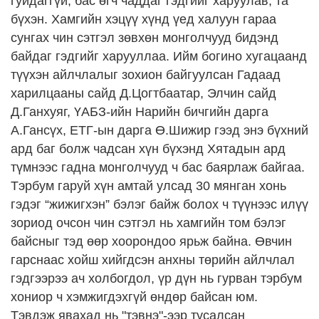
гуйдаггүй, бас өгч чаддаг гэдгийг харуулав, та
бүхэн. Хамгийн хэцүү хүнд үед халуун гараа
сунгах чин сэтгэл зөвхөн монголчууд бидэнд
байдаг гэдгийг харууллаа. Ийм богино хугацаанд
түүхэн айлчлалыг зохион байгуулсан Гадаад
харилцааны сайд Д.Цогтбаатар, Элчин сайд
Д.Ганхуяг, ҮАБЗ-ийн Нарийн бичгийн дарга
А.Гансүх, ЕТГ-ын дарга Ө.Шижир гээд энэ бүхний
ард баг болж чадсан хүн бүхэнд Хятадын ард
түмнээс гадна монголчууд ч бас баярлаж байгаа.
Тэрбум гаруй хүн амтай улсад 30 мянган хонь
гэдэг “жижигхэн” бэлэг байж болох ч түүнээс илүү
зориод очсон чин сэтгэл нь хамгийн том бэлэг
байсныг тэд өөр хоорондоо ярьж байна. Өвчин
гарснаас хойш хийгдсэн анхны төрийн айлчлал
гэдгээрээ ач холбогдол, үр дүн нь гурван тэрбум
хониор ч хэмжигдэхгүй өндөр байсан юм.
Тэвдэж явахад нь "тэвнэ"-ээр тусалсан