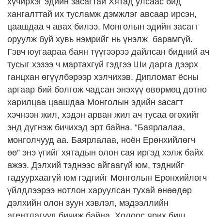
хүчирхэг эдийн засагтай Хятад улсаас бид
хангалттай их тусламж дэмжлэг авсаар ирсэн,
цаашдаа ч авах билээ. Монголын эдийн засагт
оруулж буй хувь нэмрийг нь үнэлж барамгүй.
Гэвч юугаараа баян түүгээрээ дайлсан бидний ач
тусыг хэзээ ч мартахгүй гэдгээ Ши дарга дээрх
ганцхан өгүүлбэрээр хэлчихэв. Дипломат ёсны
аргаар бий болгож чадсан энэхүү өвөрмөц дотно
харилцаа цаашдаа Монголын эдийн засагт
хэчнээн жил, хэдэн арван жил ач тусаа өгөхийг
энд дүгнэж бичихэд эрт байна. “Баярлалаа,
монголчууд аа. Баярлалаа, ноён Ерөнхийлөгч
өө” энэ үгийг хятадын олон сая иргэд хэлж байх
ажээ. Дэлхий тэднээс айгаагүй юм, тэднийг
гадуурхаагүй юм гэдгийг Монголын Ерөнхийлөгч
үйлдлээрээ нотлон харуулсан тухай өнөөдөр
дэлхийн олон зуун хэвлэл, мэдээллийн
агентлагууд бичиж байна. Холоос ярих биш