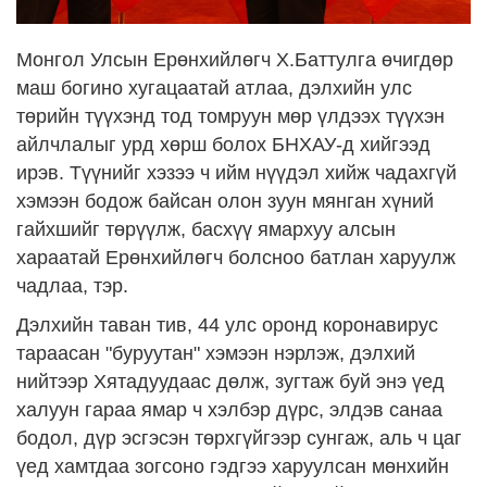
Монгол Улсын Ерөнхийлөгч Х.Баттулга өчигдөр
маш богино хугацаатай атлаа, дэлхийн улс
төрийн түүхэнд тод томруун мөр үлдээх түүхэн
айлчлалыг урд хөрш болох БНХАУ-д хийгээд
ирэв. Түүнийг хэзээ ч ийм нүүдэл хийж чадахгүй
хэмээн бодож байсан олон зуун мянган хүний
гайхшийг төрүүлж, басхүү ямархуу алсын
хараатай Ерөнхийлөгч болсноо батлан харуулж
чадлаа, тэр.
Дэлхийн таван тив, 44 улс оронд коронавирус
тараасан "буруутан" хэмээн нэрлэж, дэлхий
нийтээр Хятадуудаас дөлж, зугтаж буй энэ үед
халуун гараа ямар ч хэлбэр дүрс, элдэв санаа
бодол, дүр эсгэсэн төрхгүйгээр сунгаж, аль ч цаг
үед хамтдаа зогсоно гэдгээ харуулсан мөнхийн