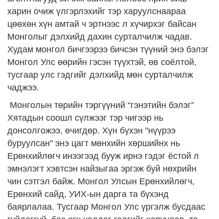
харин очиж үлгэрлэхийг тэр харуулснаараа
цөөхөн хүн амтай ч эртнээс л хүчирхэг байсан
Монголыг дэлхийд дахин сурталчилж чадав.
Худам монгол бичгээрээ бичсэн түүний энэ бэлэг
Монгол Улс өөрийн гэсэн түүхтэй, өв соёлтой,
тусгаар улс гэдгийг дэлхийд мөн сурталчилж
чаджээ.
Монголын төрийн тэргүүний “гэнэтийн бэлэг”
Хятадын соошл сүлжээг тэр чигээр нь
донсолгожээ, өчигдөр. Хүн бүхэн "нүүрээ
буруулсан" энэ цагт мөнхийн хөршийнх нь
Ерөнхийлөгч инээгээд бууж ирнэ гэдэг ёстой л
эмнэлэгт хэвтсэн найзыгаа эргэж буй нөхрийн
чин сэтгэл байж. Монгол Улсын Ерөнхийлөгч,
Ерөнхий сайд, УИХ-ын дарга та бүхэнд
баярлалаа. Тусгаар Монгол Улс үргэлж бусдаас