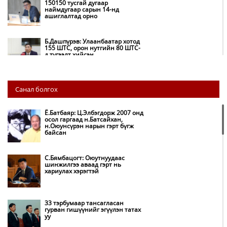
150150 тусгай дугаар
наймдугаар сарын 14-нд
ашиглалтад орно
Б.Дашпүрэв: Улаанбаатар хотод
155 ШТС, орон нутгийн 80 ШТС-
д түгээлт хийсэн
НИТХ: Багануур ХК-ийг түшиглэн
Санал болгох
нүүрс-пиролизийн үйлдвэр
байгуулж, ирэх оноос хагас кокс
түлшийг дотооддоо үйлдвэрлэнэ
Ё.Батбаяр: Ц.Элбэгдорж 2007 онд
осол гаргаад н.Батсайхан,
н.Оюунсүрэн нарын гэрт бүгж
Амаргүй цаг үеийг ирэх
байсан
өдрүүдэд ч бид хамтдаа л даван
туулна
С.Бямбацогт: Оюутнуудаас
шинжилгээ аваад гэрт нь
хариулах хэрэгтэй
НИТХ-ын төлөөлөгчид COP17
бага хурлын бэлтгэл ажлын
талаар мэдээлэл сонслоо
33 тэрбумаар тансагласан
гурван гишүүнийг эгүүлэн татах
уу
Монгол Улс “COP17”-д “Тал