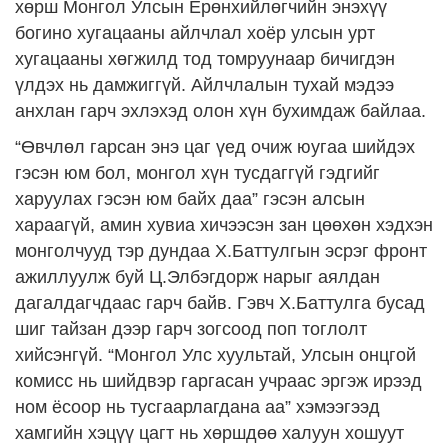
хөрш Монгол Улсын Ерөнхийлөгчийн энэхүү
богино хугацааны айлчлал хоёр улсын урт
хугацааны хөгжилд тод томруунаар бичигдэн
үлдэх нь дамжиггүй. Айлчлалын тухай мэдээ
анхлан гарч эхлэхэд олон хүн бухимдаж байлаа.
“Өвчлөл гарсан энэ цаг үед очиж юугаа шийдэх
гэсэн юм бол, монгол хүн тусдаггүй гэдгийг
харуулах гэсэн юм байх даа” гэсэн алсын
хараагүй, амин хувиа хичээсэн зан цөөхөн хэдхэн
монголчууд тэр дундаа Х.Баттулгын эсрэг фронт
ажиллуулж буй Ц.Элбэгдорж нарыг аялдан
дагалдагчдаас гарч байв. Гэвч Х.Баттулга бусад
шиг тайзан дээр гарч зогсоод поп тоглолт
хийсэнгүй. “Монгол Улс хуультай, Улсын онцгой
комисс нь шийдвэр гаргасан учраас эргэж ирээд
ном ёсоор нь тусгаарлагдана аа” хэмээгээд
хамгийн хэцүү цагт нь хөршдөө халуун хошуут