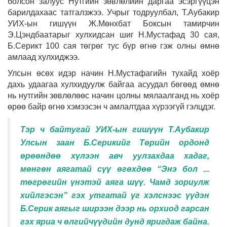
болсон залуус Нутгийн зөвлөлийн даргаа эсэргүүцэн
барилдахаас татгалзжээ. Учрыг тодруулбал, Т.Аубакир
УИХ-ын гишүүн Ж.Мөнхбат Боксын тамирчин
Э.Цэндбаатарыг хулхидсан шиг Н.Мустафад 30 сая,
Б.Серикт 100 сая төгрөг тус бүр өгнө гэж олны өмнө
амлаад хулхиджээ.
Улсын өсөх идэр начин Н.Мустафагийн тухайд хоёр
дахь удаагаа хулхидуулж байгаа асуудал бөгөөд өмнө
нь нутгийн зөвлөлөөс начин цолны мялаалганд нь хоёр
өрөө байр өгнө хэмээсэн ч амлалтдаа хүрээгүй гэлцдэг.
Тэр ч байтугай УИХ-ын гишүүн Т.Аубакир
Улсын заан Б.Серикийг Төрийн ордонд
өрөөндөө хүлээн авч уулзахдаа хадаг,
мөнгөн аягатай сүү өгөхдөө “Энэ бол ...
төгрөгийн үнэтэй аяга шүү. Чамд зориулж
хийлгэсэн” гэх утгатай үг хэлснээс үүдэн
Б.Серик аягыг ширээн дээр нь орхиод гарсан
гэх яриа ч өлгийчүүдийн дунд яригдаж байна.