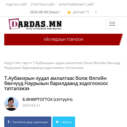
ҮНДСЭН САЙТ
СПОРТЫН САЙТ
ЭНТЕРТАЙНМЭНТ САЙТ
O
2026-08-09 (Ням) \
\
ДАРХАН
C
O
ЭРДЭНЭТ
C
O
УЛААНБААТАР
C
Toggle
navigat
ҮЙЛ ЯВДЛЫН ТОВЧООН
Нүүр
Улс төр
Т.Аубакирын худал амлалтаас болж Өлгийн бөхчүүд
Наурызын барилдаанд зодоглохоос татгалзжээ
Т.Аубакирын худал амлалтаас болж Өлгийн
бөхчүүд Наурызын барилдаанд зодоглохоос
татгалзжээ
Б.ӨНӨРТОГТОХ (сэтгүүлч)
2023-03-21
| Facebook дээр хуваалцах
| Жиргэх