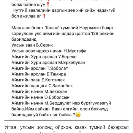
Угтаа, улсын цолонд ойрхон, казах түмний бахархал