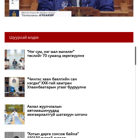
Шуурхай мэдээ
“Нэг сум, нэг мал эмнэлэг”
төслийг 70 суманд хэрэгжүүлнэ
“Чингис хаан баялгийн сан
нэгдэл” ХХК-тай хамтран
Улаанбаатарын утааг бууруулна
Аялал жуулчлалын
автомашинуудад
хязгаарлалтгүй шатахуун олгоно
“Хотын дарга сонсож байна”
150150 тусгай дугаар