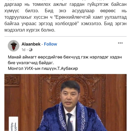
даргаар нь томилох ажлыг гардан гүйцэтгэж байсан
хүмүүс билээ. Бид энэ асуудлаар өөрөөс нь
тодруулахыг хүссэн ч “Ерөнхийлөгчтэй хамт уулзалтад
байгаа учраас эргээд холбогдоё” хэмээлээ. Бид эргэн
мэдээлэл хүргэх болно.