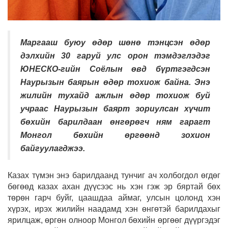
Маргааш буюу өдөр шөнө тэнцсэн өдөр
дэлхийн 30 гаруй улс орон тэмдэглэдэг
ЮНЕСКО-гийн Соёлын өвд бүртгэгдсэн
Наурызын баярын өдөр тохиож байна. Энэ
жилийн тухайд ажлын өдөр тохиож буй
учраас Наурызын баярт зориулсан хүчит
бөхийн барилдаан өнгөрөгч ням гарагт
Монгол бөхийн өргөөнд зохион
байгуулагджээ.
Казах түмэн энэ барилдаанд тунчиг ач холбогдол өгдөг
бөгөөд казах ахан дүүсээс нь хэн гэж эр бяртай бөх
төрөн гарч буйг, цаашдаа аймаг, улсын цолонд хэн
хүрэх, ирэх жилийн наадамд хэн өнгөтэй барилдахыг
ярилцаж, өргөн олноор Монгол бөхийн өргөөг дүүргэдэг