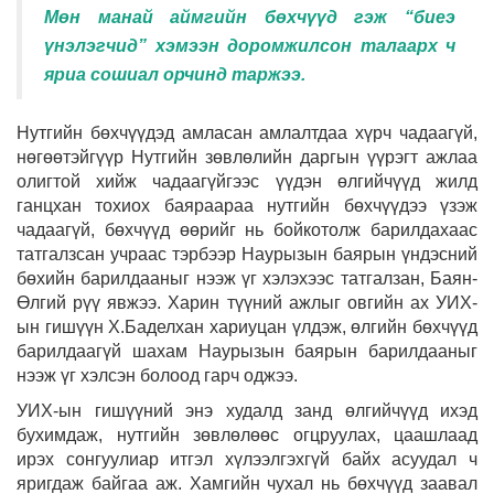
Мөн манай аймгийн бөхчүүд гэж “биеэ
үнэлэгчид” хэмээн доромжилсон талаарх ч
яриа сошиал орчинд таржээ.
Нутгийн бөхчүүдэд амласан амлалтдаа хүрч чадаагүй,
нөгөөтэйгүүр Нутгийн зөвлөлийн даргын үүрэгт ажлаа
олигтой хийж чадаагүйгээс үүдэн өлгийчүүд жилд
ганцхан тохиох баяраараа нутгийн бөхчүүдээ үзэж
чадаагүй, бөхчүүд өөрийг нь бойкотолж барилдахаас
татгалзсан учраас тэрбээр Наурызын баярын үндэсний
бөхийн барилдааныг нээж үг хэлэхээс татгалзан, Баян-
Өлгий рүү явжээ. Харин түүний ажлыг овгийн ах УИХ-
ын гишүүн Х.Баделхан хариуцан үлдэж, өлгийн бөхчүүд
барилдаагүй шахам Наурызын баярын барилдааныг
нээж үг хэлсэн болоод гарч оджээ.
УИХ-ын гишүүний энэ худалд занд өлгийчүүд ихэд
бухимдаж, нутгийн зөвлөлөөс огцруулах, цаашлаад
ирэх сонгуулиар итгэл хүлээлгэхгүй байх асуудал ч
яригдаж байгаа аж. Хамгийн чухал нь бөхчүүд заавал