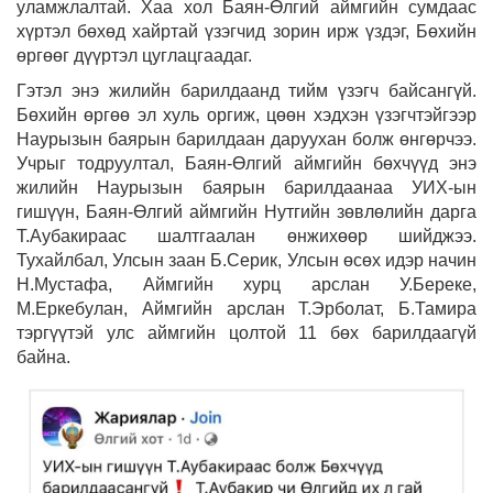
уламжлалтай. Хаа хол Баян-Өлгий аймгийн сумдаас
хүртэл бөхөд хайртай үзэгчид зорин ирж үздэг, Бөхийн
өргөөг дүүртэл цуглацгаадаг.
Гэтэл энэ жилийн барилдаанд тийм үзэгч байсангүй.
Бөхийн өргөө эл хуль оргиж, цөөн хэдхэн үзэгчтэйгээр
Наурызын баярын барилдаан даруухан болж өнгөрчээ.
Учрыг тодруултал, Баян-Өлгий аймгийн бөхчүүд энэ
жилийн Наурызын баярын барилдаанаа УИХ-ын
гишүүн, Баян-Өлгий аймгийн Нутгийн зөвлөлийн дарга
Т.Аубакираас шалтгаалан өнжихөөр шийджээ.
Тухайлбал, Улсын заан Б.Серик, Улсын өсөх идэр начин
Н.Мустафа, Аймгийн хурц арслан У.Береке,
М.Еркебулан, Аймгийн арслан Т.Эрболат, Б.Тамира
тэргүүтэй улс аймгийн цолтой 11 бөх барилдаагүй
байна.