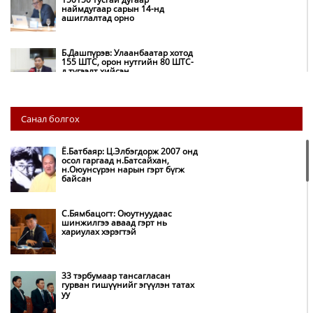
наймдугаар сарын 14-нд
ашиглалтад орно
Б.Дашпүрэв: Улаанбаатар хотод
155 ШТС, орон нутгийн 80 ШТС-
д түгээлт хийсэн
НИТХ: Багануур ХК-ийг түшиглэн
Санал болгох
нүүрс-пиролизийн үйлдвэр
байгуулж, ирэх оноос хагас кокс
түлшийг дотооддоо үйлдвэрлэнэ
Ё.Батбаяр: Ц.Элбэгдорж 2007 онд
осол гаргаад н.Батсайхан,
н.Оюунсүрэн нарын гэрт бүгж
Амаргүй цаг үеийг ирэх
байсан
өдрүүдэд ч бид хамтдаа л даван
туулна
С.Бямбацогт: Оюутнуудаас
шинжилгээ аваад гэрт нь
хариулах хэрэгтэй
НИТХ-ын төлөөлөгчид COP17
бага хурлын бэлтгэл ажлын
талаар мэдээлэл сонслоо
33 тэрбумаар тансагласан
гурван гишүүнийг эгүүлэн татах
уу
Монгол Улс “COP17”-д “Тал
хээрийн төлөвлөгөө”-гөө