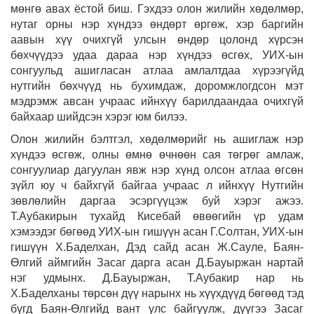
мөнгө авах ёстой биш. Гэхдээ олон жилийн хөдөлмөр,
нутаг орны нэр хүндээ өндөрт өргөж, хэр баргийн
аавын хүү очихгүй улсын өндөр цолонд хүрсэн
бөхчүүдээ удаа дараа нэр хүндээ өсгөх, УИХ-ын
сонгуульд ашигласан атлаа амлалтдаа хүрээгүйд
нутгийн бөхчүүд нь бухимдаж, доромжлогдсон мэт
мэдрэмж авсан учраас ийнхүү барилдаандаа очихгүй
байхаар шийдсэн хэрэг юм билээ.
Олон жилийн бэлтгэл, хөдөлмөрийг нь ашиглаж нэр
хүндээ өсгөж, олны өмнө өчнөөн сая төгрөг амлаж,
сонгуулиар дагуулан явж нэр хүнд олсон атлаа өгсөн
зүйл юу ч байхгүй байгаа учраас л ийнхүү Нутгийн
зөвлөлийн даргаа эсэргүүцэж буй хэрэг ажээ.
Т.Аубакирын тухайд Кисебай өвөөгийн үр удам
хэмээдэг бөгөөд УИХ-ын гишүүн асан Г.Солтан, УИХ-ын
гишүүн Х.Баделхан, Дэд сайд асан Ж.Сауле, Баян-
Өлгий аймгийн Засаг дарга асан Д.Бауыржан нартай
нэг удмынх. Д.Бауыржан, Т.Аубакир нар нь
Х.Баделханы төрсөн дүү нарынх нь хүүхдүүд бөгөөд тэд
бүгд Баян-Өлгийд вант улс байгуулж, дүүгээ Засаг