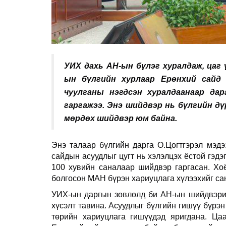
УИХ дахь АН-ын бүлэг хуралдаж, цаг 
ын бүлгийн хурлаар Ерөнхий сайд
чуулганы нэгдсэн хуралдаанаар дар
гаргажээ. Энэ шийдвэр нь бүлгийн дү
мөрдөх шийдвэр юм байна.
Энэ талаар бүлгийн дарга О.Цогтгэрэл мэд
сайдын асуудлыг цугт нь хэлэлцэх ёстой гэдэ
100 хувийн саналаар шийдвэр гаргасан. Хоё
болгосон МАН бүрэн хариуцлага хүлээхийг сан
УИХ-ын даргын зөвлөлд би АН-ын шийдвэрийг
хүсэлт тавина. Асуудлыг бүлгийн гишүү бүрэн 
төрийн хариуцлага гишүүдэд яригдана. Цаа