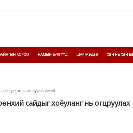
БАЙНГЫН ХОРОО
НАМЫН БҮЛГҮҮД
ШАР МЭДЭЭ
ХЭН НЬ ХЭН Б
ыг хоёуланг нь огцруулах ёстой
Ерөнхий сайдыг хоёуланг нь огцруулах