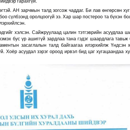
ийдвэр гарахгүй.
эгтэй. АН зарчмын талд зогсож чаддаг. Би лав өнгөрсөн ху
боо сүлбээнд оролцоогүй ээ. Хар шар постероо та бүхэн бо
лэрхийлсэн.
эдгийг хэлсэн. Сайжруулаад цалин тэтгэврийн асуудлаа ш
нэмэх бус үр ашиггүй зардлаа тана гэдэг шаардлага тавьж 
аментын засаглалын талд байгаагаа илэрхийлж Үндсэн 
й. Хоёр асуудал зэрэг ороод ирвэл бид цаг хугацаандаа х