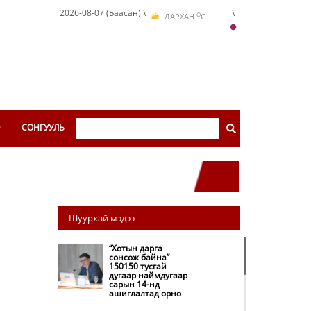
O
2026-08-07 (Баасан) \
\
ДАРХАН
C
O
ЭРДЭНЭТ
C
O
УЛААНБААТАР
C
Э
СОНГУУЛЬ
Шуурхай мэдээ
“Хотын дарга
сонсож байна”
150150 тусгай
дугаар наймдугаар
сарын 14-нд
ашиглалтад орно