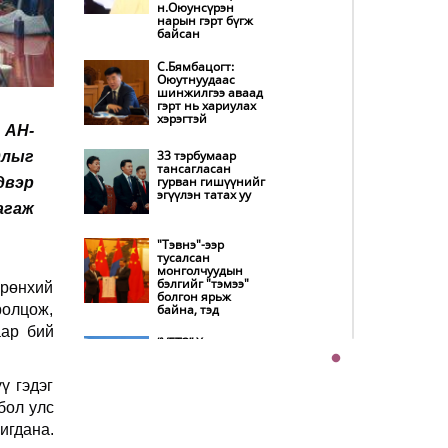
н.Оюунсүрэн
танилцуулна
нарын гэрт бүгж
байсан
Нөөцийн махны
худалдаа,
С.Бямбацогт:
борлуулалтыг
Оюутнуудаас
нээлттэй ил тод
шинжилгээ аваад
болгоно
гэрт нь хариулах
хэрэгтэй
 АН-
Бүх шатанд
хэмнэлтийн
33 тэрбумаар
длыг
горимд шилжиж,
тансагласан
найр наадам,
гурван гишүүнийг
двэр
зөвлөгөөн, гадаад
эгүүлэн татах уу
томилолтыг
агаж
хориглолоо
"Тэвнэ"-ээр
Автобензин,
тусалсан
дизель түлшний
монголчуудын
онцгой албан
бэлгийг "тэмээ"
Ерөнхий
татварыг тэглэлээ
болгон ярьж
ролцож,
байна, тэд
аар бий
Хэт халуун өдрүүд
“УБТЗ” Хувь
үргэлжлэх учраас
нийлүүлсэн
наршихгүй байхыг
нийгэмлэгт УИХ-
зөвлөв
ын 13 гишүүн 24
ү гэдэг
хүн, Дэд сайд асан
бол улс
Б.Цогтгэрэл 10 хүн
“шахжээ”
COP17 хурлын
игдана.
бэлтгэл ажил 90