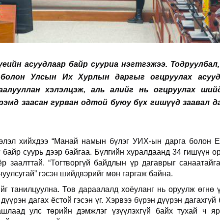
үеийн асуудлаар байр сууриа нэгтгэжээ. Тодруулбал,
 болон Улсын Их Хурлын даргыг огцруулах асуу
аалууллан хэлэлцэж, аль алийг нь огцруулах ший
рэмд заасан гурван одтой буюу бүх гишүүд заавал д
ээлэл хийхдээ “Манай намын бүлэг УИХ-ын дарга болон 
г байр суурь дээр байгаа. Бүлгийн хуралдаанд 34 гишүүн о
р заалттай. “Тогтворгүй байдлын үр дагаврыг санаатайг
уулсугай” гэсэн шийдвэрийг мөн гаргаж байна.
 танилцуулна. Тов дараалалд хоёуланг нь оруулж өгнө ү
дүүрэн дагах ёстой гэсэн үг. Хэрвээ бүрэн дүүрэн дагахгүй 
шлаад улс төрийн дэмжлэг үзүүлэхгүй байх тухай ч яр