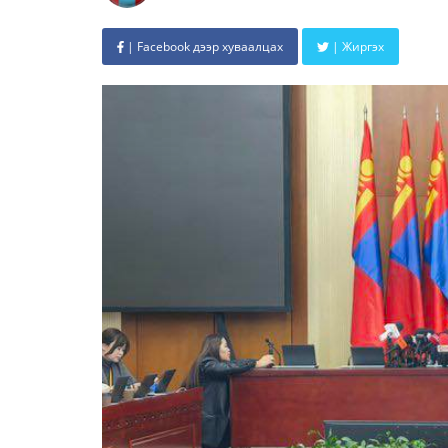
| Facebook дээр хуваалцах
| Жиргэх