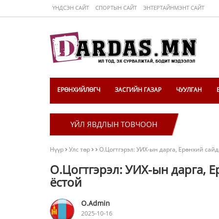
ҮНДСЭН САЙТ
СПОРТЫН САЙТ
ЭНТЕРТАЙНМЭНТ САЙТ
ЕРӨНХИЙЛӨГЧ
ЗАСГИЙН ГАЗАР
ЧУУЛГАН
ҮЙЛ ЯВДЛЫН ТОВЧООН
Нүүр
Улс төр
О.Цогтгэрэл: УИХ-ын дарга, Ерөнхий сайд
О.Цогтгэрэл: УИХ-ын дарга, 
ёстой
O.Admin
2025-10-16