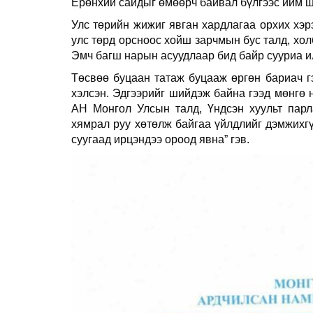
Ерөнхий сайдыг өмөөрч байвал бүлгээс ийм ш
Улс төрийн жижиг явган хардлагаа орхих хэр
улс төрд орсноос хойш зарчмын бус талд, хол
Эмч багш нарын асуудлаар бид байр сууриа и
Төсвөө буцаан татаж буцааж өргөн бариач г
хэлсэн. Эдгээрийг шийдэж байна гээд мөнгө 
АН Монгол Улсын талд, Үндсэн хуульт парл
хямрал руу хөтөлж байгаа үйлдлийг дэмжихгү
суугаад ирцэндээ ороод явна” гэв.