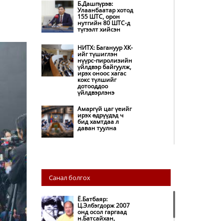
Б.Дашпүрэв:
Улаанбаатар хотод
155 ШТС, орон
нутгийн 80 ШТС-д
түгээлт хийсэн
НИТХ: Багануур ХК-
ийг түшиглэн
нүүрс-пиролизийн
үйлдвэр байгуулж,
ирэх оноос хагас
кокс түлшийг
дотооддоо
үйлдвэрлэнэ
Амаргүй цаг үеийг
ирэх өдрүүдэд ч
бид хамтдаа л
даван туулна
НИТХ-ын
төлөөлөгчид
COP17 бага хурлын
бэлтгэл ажлын
Санал болгох
талаар мэдээлэл
сонслоо
Ё.Батбаяр:
Монгол Улс
Ц.Элбэгдорж 2007
“COP17”-д “Тал
онд осол гаргаад
хээрийн
н.Батсайхан,
төлөвлөгөө”-гөө