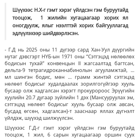
Шүүхээс Н.Х-г гэмт хэрэг үйлдсэн гэм буруутайд
тооцож, 1 жилийн хугацаагаар хорих ял
оногдуулж, ялыг нээлттэй хорих байгууллагад
эдлүүлэхээр шийдвэрлэсэн.
- Г.Д нь 2025 оны 11 дүгээр сард Хан-Уул дүүргийн
нутаг дэвсгэрт НҮБ-ын 1971 оны “Сэтгэцэд нөлөөлөх
бодисын тухай” конвенцын II жагсаалтад багтсан,
дельта-9 тетрагидроканнабинолын агууламжтай, ...
мл шингэн бодис, мөн ... грамм жинтэй сэтгэцэд
нөлөөт бодисыг худалдаалах зорилгогүйгээр хууль
бусаар олж хадгалсан хэрэгт прокуророос Эрүүгийн
хуулийн 20.7 дугаар зүйлийн 1 дэх (Мансууруулах эм,
сэтгэцэд нөлөөт бодисыг хууль бусаар олж авсан,
бусдад өгсөн, хадгалсан)-т зааснаар яллах дүгнэлт
үйлдэж, шүүхэд шилжүүлсэн.
Шүүхээс Г.Д-г гэмт хэрэг үйлдсэн гэм буруутайд
тооцож, 1 жил, 6 сарын хугацаагаар оршин суух