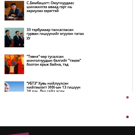
С.Бямбацогт: Оюутнуудаас
шинжилгээ аваад гэрт нь
хариулах хэрэгтэй
НИТХ-ын төлөөлөгчид COP17
бага хурлын бэлтгэл ажлын
талаар мэдээлэл сонслоо
33 тэрбумаар тансагласан
гурван гишүүнийг эгүүлэн татах
уу
Монгол Улс “COP17”-д “Тал
хээрийн төлөвлөгөө”-гөө
танилцуулна
"Тэвнэ"-ээр тусалсан
монголчуудын бэлгийг "тэмээ"
болгон ярьж байна, тэд
Нөөцийн махны худалдаа,
борлуулалтыг нээлттэй ил тод
болгоно
“УБТЗ” Хувь нийлүүлсэн
нийгэмлэгт УИХ-ын 13 гишүүн
24 хүн, Дэд сайд асан
Бүх шатанд хэмнэлтийн горимд
Б.Цогтгэрэл 10 хүн “шахжээ”
шилжиж, найр наадам,
зөвлөгөөн, гадаад томилолтыг
хориглолоо
Хэчнээн “согтуу” залуус амиа
хорлосны дараа ажлаа өгөх вэ,
Д.Жигжиднямаа дарга аа
Автобензин, дизель түлшний
онцгой албан татварыг тэглэлээ