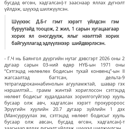
бусдад өгсөн, хадгалсан)-т зааснаар яллах дүгнэлт
үйлдэж, шүүхэд шилжүүлсэн.
Шүүхээс Д.Б-г гэмт хэрэгт үйлдсэн гэм
буруутайд тооцож, 2 жил, 1 сарын хугацаагаар
хорих ял оногдуулж, ялыг нээлттэй хорих
байгууллагад эдлүүлэхээр шийдвэрлэсэн.
- Г.Ч нь Баянгол дүүргийн нутаг дэвсгэрт 2026 оны 2
дугаар сарын 03-ний өдөр НҮБ-ын 1971 оны
“Сэтгэцэд нөлөөлөх бодисын тухай конвенц”-ын II
жагсаалтад багтсан, дельта-9
тетрагидроканнабинолын агууламжтай, шавар гэх
нэршилтэй... грамм жинтэй хориглосон сэтгэцэд
нөлөөт бодисыг худалдаалах зорилгогүйгээр хууль
бусаар олж авч, хадгалсан хэрэгт прокуророос
Эрүүгийн хуулийн 20.7 дугаар зүйлийн 1 дэх
(Мансууруулах эм, сэтгэцэд нөлөөт бодисыг хууль
бусаар олж авсан, бусдад өгсөн, хадгалсан)-т
зааснаар яллах дүгнэлт үйлдэж, шүүхэд шилжүүлсэн.