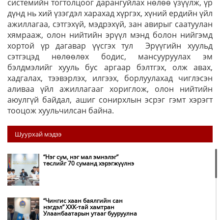
системийн тогтолцоог дарангуйлах нөлөө үзүүлж, үр
дүнд нь хий үзэгдэл харахад хүргэх, хүний ердийн үйл
ажиллагаа, сэтгэхүй, мэдрэхүй, зан авирыг саатуулан
хямрааж, олон нийтийн эрүүл мэнд болон нийгэмд
хортой үр дагавар үүсгэх тул Эрүүгийн хуульд
сэтгэцэд нөлөөлөх бодис, мансууруулах эм
бэлдмэлийг хууль бус аргаар бэлтгэх, олж авах,
хадгалах, тээвэрлэх, илгээх, борлуулахад чиглэсэн
аливаа үйл ажиллагааг хориглож, олон нийтийн
аюулгүй байдал, ашиг сонирхлын эсрэг гэмт хэрэгт
тооцож хуульчилсан байна.
Шуурхай мэдээ
“Нэг сум, нэг мал эмнэлэг”
төслийг 70 суманд хэрэгжүүлнэ
“Чингис хаан баялгийн сан
нэгдэл” ХХК-тай хамтран
Улаанбаатарын утааг бууруулна