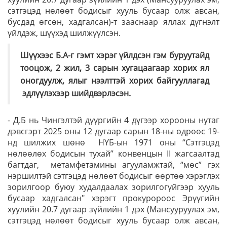
сэтгэцэд нөлөөт бодисыг хууль бусаар олж авсан,
бусдад өгсөн, хадгалсан)-т зааснаар яллах дүгнэлт
үйлдэж, шүүхэд шилжүүлсэн.
Шүүхээс Б.А-г гэмт хэрэг үйлдсэн гэм буруутайд
тооцож, 2 жил, 3 сарын хугацаагаар хорих ял
оногдуулж, ялыг нээлттэй хорих байгууллагад
эдлүүлэхээр шийдвэрлэсэн.
- Д.Б нь Чингэлтэй дүүргийн 4 дүгээр хорооны нутаг
дэвсгэрт 2025 оны 12 дугаар сарын 18-ны өдрөөс 19-
нд шилжих шөнө НҮБ-ын 1971 оны “Сэтгэцэд
нөлөөлөх бодисын тухай” конвенцын II жагсаалтад
багтдаг, метамфетамины агууламжтай, “мөс” гэх
нэршилтэй сэтгэцэд нөлөөт бодисыг өөртөө хэрэглэх
зорилгоор буюу худалдаалах зорилгогүйгээр хууль
бусаар хадгалсан" хэрэгт прокуророос Эрүүгийн
хуулийн 20.7 дугаар зүйлийн 1 дэх (Мансууруулах эм,
сэтгэцэд нөлөөт бодисыг хууль бусаар олж авсан,