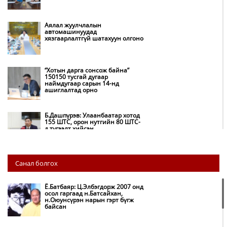
Аялал жуулчлалын
автомашинуудад
хязгаарлалтгүй шатахуун олгоно
“Хотын дарга сонсож байна”
150150 тусгай дугаар
наймдугаар сарын 14-нд
ашиглалтад орно
Б.Дашпүрэв: Улаанбаатар хотод
155 ШТС, орон нутгийн 80 ШТС-
д түгээлт хийсэн
НИТХ: Багануур ХК-ийг түшиглэн
Санал болгох
нүүрс-пиролизийн үйлдвэр
байгуулж, ирэх оноос хагас кокс
түлшийг дотооддоо үйлдвэрлэнэ
Ё.Батбаяр: Ц.Элбэгдорж 2007 онд
осол гаргаад н.Батсайхан,
н.Оюунсүрэн нарын гэрт бүгж
Амаргүй цаг үеийг ирэх
байсан
өдрүүдэд ч бид хамтдаа л даван
туулна