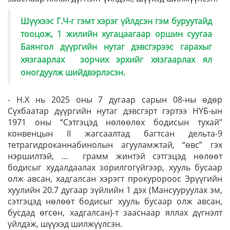
Шүүхээс Г.Ч-г гэмт хэрэг үйлдсэн гэм буруутайд
тооцож, 1 жилийн хугацаагаар оршин суугаа
Баянгол дүүргийн нутаг дэвсгэрээс гарахыг
хязгаарлах зорчих эрхийг хязгаарлах ял
оногдуулж шийдвэрлэсэн.
- Н.Х нь 2025 оны 7 дугаар сарын 08-ны өдөр
Сүхбаатар дүүргийн нутаг дэвсгэрт гэртээ НҮБ-ын
1971 оны “Сэтгэцэд нөлөөлөх бодисын тухай”
конвенцын II жагсаалтад багтсан дельта-9
тетрагидроканнабинолын агууламжтай, “өвс” гэх
нэршилтэй, ... грамм жинтэй сэтгэцэд нөлөөт
бодисыг худалдаалах зорилгогүйгээр, хууль бусаар
олж авсан, хадгалсан хэрэгт прокуророос Эрүүгийн
хуулийн 20.7 дугаар зүйлийн 1 дэх (Мансууруулах эм,
сэтгэцэд нөлөөт бодисыг хууль бусаар олж авсан,
бусдад өгсөн, хадгалсан)-т зааснаар яллах дүгнэлт
үйлдэж, шүүхэд шилжүүлсэн.