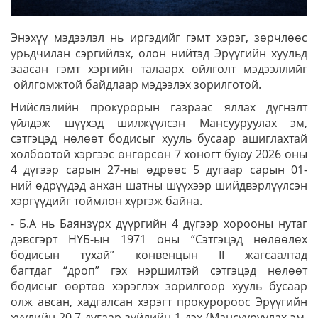
Энэхүү мэдээлэл нь иргэдийг гэмт хэрэг, зөрчлөөс
урьдчилан сэргийлэх, олон нийтэд Эрүүгийн хуульд
заасан гэмт хэргийн талаарх ойлголт мэдээллийг
ойлгомжтой байдлаар мэдээлэх зорилготой.
Нийслэлийн прокурорын газраас яллах дүгнэлт
үйлдэж шүүхэд шилжүүлсэн Мансууруулах эм,
сэтгэцэд нөлөөт бодисыг хууль бусаар ашиглахтай
холбоотой хэргээс өнгөрсөн 7 хоногт буюу 2026 оны
4 дүгээр сарын 27-ны өдрөөс 5 дугаар сарын 01-
ний өдрүүдэд анхан шатны шүүхээр шийдвэрлүүлсэн
хэргүүдийг тоймлон хүргэж байна.
- Б.А нь Баянзүрх дүүргийн 4 дүгээр хорооны нутаг
дэвсгэрт НҮБ-ын 1971 оны “Сэтгэцэд нөлөөлөх
бодисын тухай” конвенцын II жагсаалтад
багтдаг “дроп” гэх нэршилтэй сэтгэцэд нөлөөт
бодисыг өөртөө хэрэглэх зорилгоор хууль бусаар
олж авсан, хадгалсан хэрэгт прокуророос Эрүүгийн
хуулийн 20.7 дугаар зүйлийн 1 дэх (Мансууруулах эм,