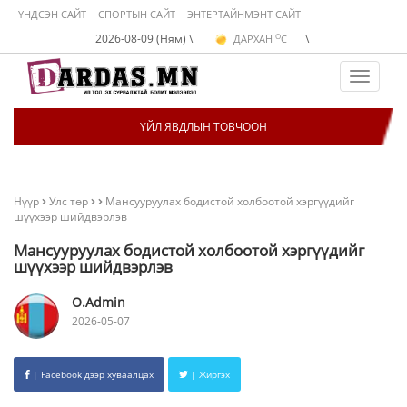
ҮНДСЭН САЙТ
СПОРТЫН САЙТ
ЭНТЕРТАЙНМЭНТ САЙТ
O
2026-08-09 (Ням) \
\
ДАРХАН
C
O
ЭРДЭНЭТ
C
O
УЛААНБААТАР
C
Toggle
navigat
ҮЙЛ ЯВДЛЫН ТОВЧООН
Нүүр
Улс төр
Мансууруулах бодистой холбоотой хэргүүдийг
шүүхээр шийдвэрлэв
Мансууруулах бодистой холбоотой хэргүүдийг
шүүхээр шийдвэрлэв
O.Admin
2026-05-07
| Facebook дээр хуваалцах
| Жиргэх