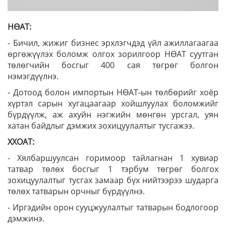
НӨАТ:
- Бичил, жижиг бизнес эрхлэгчдэд үйл ажиллагаагаа
өргөжүүлэх боломж олгох зорилгоор НӨАТ суутган
төлөгчийн босгыг 400 сая төгрөг болгон
нэмэгдүүлнэ.
- Дотоод болон импортын НӨАТ-ын төлбөрийг хоёр
хүртэл сарын хугацаагаар хойшлуулах боломжийг
бүрдүүлж, аж ахуйн нэгжийн мөнгөн урсгал, уян
хатан байдлыг дэмжих зохицуулалтыг тусгажээ.
ХХОАТ:
- Хялбаршуулсан горимоор тайлагнан 1 хувиар
татвар төлөх босгыг 1 тэрбум төгрөг болгох
зохицуулалтыг тусгах замаар бүх нийтээрээ шударга
төлөх татварын орчныг бүрдүүлнэ.
- Иргэдийн орон сууцжуулалтыг татварын бодлогоор
дэмжинэ.