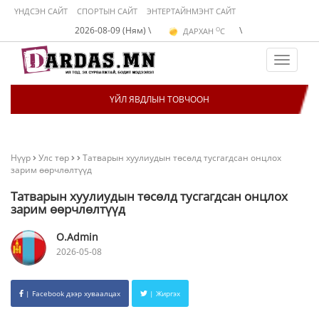
ҮНДСЭН САЙТ
СПОРТЫН САЙТ
ЭНТЕРТАЙНМЭНТ САЙТ
O
2026-08-09 (Ням) \
\
ДАРХАН
C
O
ЭРДЭНЭТ
C
O
УЛААНБААТАР
C
Toggle
navigat
ҮЙЛ ЯВДЛЫН ТОВЧООН
Нүүр
Улс төр
Татварын хуулиудын төсөлд тусгагдсан онцлох
зарим өөрчлөлтүүд
Татварын хуулиудын төсөлд тусгагдсан онцлох
зарим өөрчлөлтүүд
O.Admin
2026-05-08
| Facebook дээр хуваалцах
| Жиргэх