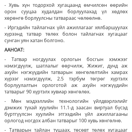
- Хувь хүн тодорхой хугацаанд өмчилсөн өөрийн
орон сууцаа худалдан борлуулахад үл хөдлөх
хөрөнгө борлуулсны татвараас чөлөөлнө.
- Иргэдийн тайлагнах үйл ажиллагааг хялбаршуулах
хүрээнд татвар төлөх болон тайлагнах хугацааг
сунган уян хатан болгоно.
ААНОАТ:
- Татвар ногдуулах орлогын босгын хэмжээг
нэмэгдүүлж, шатлалыг өөрчилж, Жижиг, дунд аж
ахуйн нэгжүүдийн татварын хөнгөлөлтийн хамрах
хүрээг нэмэгдүүлж, 2.5 тэрбум төгрөг хүртэлх
борлуулалтын орлоготой аж ахуйн нэгжүүдийн
татварыг 90 хүртэлх хувиар хөнгөлөх.
- Мөн мэдээллийн технологийн үйлдвэрлэлийг
дэмжих тухай хуулийн 11.1-д заасан виртуал бүсэд
бүртгүүлсэн хуулийн этгээдийн үйл ажиллагааны
орлогод ногдох албан татварыг 100 хувь хөнгөлнө.
- Татварын тайлан тушаах, төсөвт төлөх хугацааг