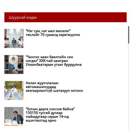
Шуурхай мэдээ
“Нэг сум, нэг мал эмнэлэг”
төслийг 70 суманд хэрэгжүүлнэ
“Чингис хаан баялгийн сан
нэгдэл” ХХК-тай хамтран
Улаанбаатарын утааг бууруулна
Аялал жуулчлалын
автомашинуудад
хязгаарлалтгүй шатахуун олгоно
“Хотын дарга сонсож байна”
150150 тусгай дугаар
наймдугаар сарын 14-нд
ашиглалтад орно