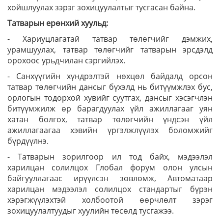
хойшлуулах зэрэг зохицуулалтыг тусгасан байна.
Татварын ерөнхий хуульд:
- Хариуцлагатай татвар төлөгчийг дэмжих,
урамшуулах, татвар төлөгчийг татварын эрсдэлд
орохоос урьдчилан сэргийлэх.
- Санхүүгийн хүндрэлтэй нөхцөл байдалд орсон
татвар төлөгчийн дансыг бүхэлд нь битүүмжлэх бус,
орлогын тодорхой хувийг суутгах, дансыг хэсэгчлэн
битүүмжилж өр барагдуулах үйл ажиллагааг уян
хатан болгох, татвар төлөгчийн үндсэн үйл
ажиллагаагаа хэвийн үргэлжлүүлэх боломжийг
бүрдүүлнэ.
- Татварын зорилгоор ил тод байх, мэдээлэл
харилцан солилцох Глобал форум олон улсын
байгууллагаас ирүүлсэн зөвлөмж, Автоматаар
харилцан мэдээлэл солилцох стандартыг бүрэн
хэрэгжүүлэхтэй холбоотой өөрчлөлт зэрэг
зохицуулалтуудыг хуулийн төсөлд тусгажээ.