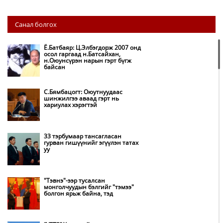
НИТХ: Багануур ХК-ийг түшиглэн
Санал болгох
нүүрс-пиролизийн үйлдвэр
байгуулж, ирэх оноос хагас кокс
түлшийг дотооддоо үйлдвэрлэнэ
Ё.Батбаяр: Ц.Элбэгдорж 2007 онд
осол гаргаад н.Батсайхан,
н.Оюунсүрэн нарын гэрт бүгж
Амаргүй цаг үеийг ирэх
байсан
өдрүүдэд ч бид хамтдаа л даван
туулна
С.Бямбацогт: Оюутнуудаас
шинжилгээ аваад гэрт нь
хариулах хэрэгтэй
НИТХ-ын төлөөлөгчид COP17
бага хурлын бэлтгэл ажлын
талаар мэдээлэл сонслоо
33 тэрбумаар тансагласан
гурван гишүүнийг эгүүлэн татах
уу
Монгол Улс “COP17”-д “Тал
хээрийн төлөвлөгөө”-гөө
танилцуулна
"Тэвнэ"-ээр тусалсан
монголчуудын бэлгийг "тэмээ"
болгон ярьж байна, тэд
Нөөцийн махны худалдаа,
борлуулалтыг нээлттэй ил тод
болгоно