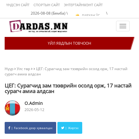
ҮНДСЭН САЙТ
СПОРТЫН САЙТ
ЭНТЕРТАЙНМЭНТ САЙТ
O
УЛААНБААТАР
C
2026-08-08 (Бямба) \
\
O
ДАРХАН
C
O
ЭРДЭНЭТ
C
O
УЛААНБААТАР
C
Toggle
navigat
ҮЙЛ ЯВДЛЫН ТОВЧООН
Нүүр
Улс төр
ЦЕГ: Сурагчид зам тээврийн осолд орж, 17 настай
сурагч амиа алдсан
ЦЕГ: Сурагчид зам тээврийн осолд орж, 17 настай
сурагч амиа алдсан
O.Admin
2026-05-12
| Facebook дээр хуваалцах
| Жиргэх