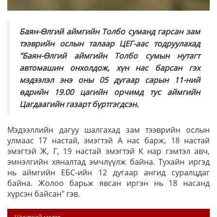
Баян-Өлгий аймгийн Толбо суманд гарсан зам
тээврийн ослын талаар ЦЕГ-аас тодруулахад
"Баян-Өлгий аймгийн Толбо сумын нутагт
автомашин онхолдож, хүн нас барсан гэх
мэдээлэл энэ оны 05 дугаар сарын 11-ний
өдрийн 19.00 цагийн орчимд тус аймгийн
Цагдаагийн газарт бүртгэгдсэн.
Мэдээллийн дагуу шалгахад зам тээврийн ослын
улмаас 17 настай, эмэгтэй А нас барж, 18 настай
эмэгтэй Ж, Г, 19 настай эмэгтэй К нар гэмтэл авч,
эмнэлгийн хяналтад эмчлүүлж байна. Тухайн иргэд
нь аймгийн ЕБС-ийн 12 дугаар ангид суралцдаг
байна. Жолоо барьж явсан иргэн нь 18 насанд
хүрсэн байсан" гэв.