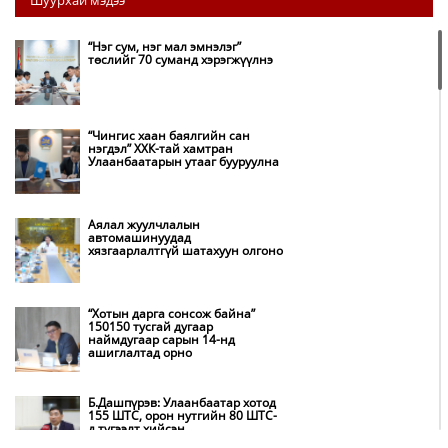
Шуурхай мэдээ
“Нэг сум, нэг мал эмнэлэг”
төслийг 70 суманд хэрэгжүүлнэ
“Чингис хаан баялгийн сан
нэгдэл” ХХК-тай хамтран
Улаанбаатарын утааг бууруулна
Аялал жуулчлалын
автомашинуудад
хязгаарлалтгүй шатахуун олгоно
“Хотын дарга сонсож байна”
150150 тусгай дугаар
наймдугаар сарын 14-нд
ашиглалтад орно
Б.Дашпүрэв: Улаанбаатар хотод
155 ШТС, орон нутгийн 80 ШТС-
д түгээлт хийсэн