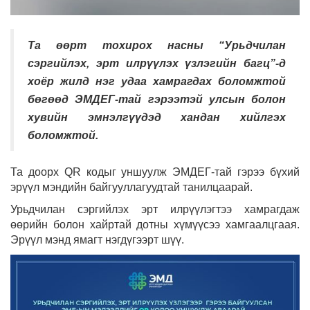
Та өөрт тохирох насны “Урьдчилан
сэргийлэх, эрт илрүүлэх үзлэгийн багц”-д
хоёр жилд нэг удаа хамрагдах боломжтой
бөгөөд ЭМДЕГ-тай гэрээтэй улсын болон
хувийн эмнэлгүүдэд хандан хийлгэх
боломжтой.
Та доорх QR кодыг уншуулж ЭМДЕГ-тай гэрээ бүхий
эрүүл мэндийн байгууллагуудтай танилцаарай.
Урьдчилан сэргийлэх эрт илрүүлэгтээ хамрагдаж
өөрийн болон хайртай дотны хүмүүсээ хамгаалцгаая.
Эрүүл мэнд ямагт нэгдүгээрт шүү.