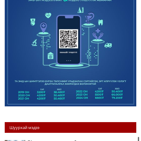
Шуурхай мэдээ