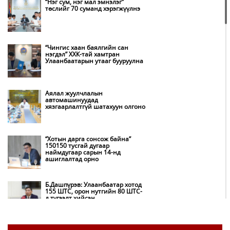
“Нэг сум, нэг мал эмнэлэг”
төслийг 70 суманд хэрэгжүүлнэ
“Чингис хаан баялгийн сан
нэгдэл” ХХК-тай хамтран
Улаанбаатарын утааг бууруулна
Аялал жуулчлалын
автомашинуудад
хязгаарлалтгүй шатахуун олгоно
“Хотын дарга сонсож байна”
150150 тусгай дугаар
наймдугаар сарын 14-нд
ашиглалтад орно
Б.Дашпүрэв: Улаанбаатар хотод
155 ШТС, орон нутгийн 80 ШТС-
д түгээлт хийсэн