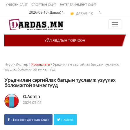
ҮНДСЭН САЙТ
СПОРТЫН САЙТ
ЭНТЕРТАЙНМЭНТ САЙТ
O
2026-08-10 (Даваа) \
\
ДАРХАН
C
O
ЭРДЭНЭТ
C
O
УЛААНБААТАР
C
Toggle
navigat
ҮЙЛ ЯВДЛЫН ТОВЧООН
Нүүр
Улс төр
Ярилцлага
Урьдчилан сэргийлэх багцын тусламж
үзүүлэх боломжтой эмнэлгүүд
Урьдчилан сэргийлэх багцын тусламж үзүүлэх
боломжтой эмнэлгүүд
O.Admin
2024-05-02
| Facebook дээр хуваалцах
| Жиргэх