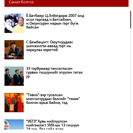
НИТХ: Багануур ХК-ийг түшиглэн
Санал болгох
нүүрс-пиролизийн үйлдвэр
байгуулж, ирэх оноос хагас кокс
түлшийг дотооддоо үйлдвэрлэнэ
Ё.Батбаяр: Ц.Элбэгдорж 2007 онд
осол гаргаад н.Батсайхан,
н.Оюунсүрэн нарын гэрт бүгж
Амаргүй цаг үеийг ирэх
байсан
өдрүүдэд ч бид хамтдаа л даван
туулна
С.Бямбацогт: Оюутнуудаас
шинжилгээ аваад гэрт нь
хариулах хэрэгтэй
НИТХ-ын төлөөлөгчид COP17
бага хурлын бэлтгэл ажлын
талаар мэдээлэл сонслоо
33 тэрбумаар тансагласан
гурван гишүүнийг эгүүлэн татах
уу
Монгол Улс “COP17”-д “Тал
хээрийн төлөвлөгөө”-гөө
танилцуулна
"Тэвнэ"-ээр тусалсан
монголчуудын бэлгийг "тэмээ"
болгон ярьж байна, тэд
Нөөцийн махны худалдаа,
борлуулалтыг нээлттэй ил тод
болгоно
“УБТЗ” Хувь нийлүүлсэн
нийгэмлэгт УИХ-ын 13 гишүүн
24 хүн, Дэд сайд асан
Бүх шатанд хэмнэлтийн горимд
Б.Цогтгэрэл 10 хүн “шахжээ”