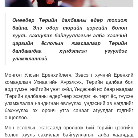
Өнөөдөр Төрийн далбааны өдөр тохиож
байна. Энэ өдөр төрийн цэргийн болон
хууль сахиулах байгууллагын алба хаагчид
цэргийн ёслолын жагсаалаар Төрийн
далбаандаа хүндэтгэл үзүүлдэг
уламжлалтай.
Монгол Улсын Ерөнхийлөгч, Зэвсэгт хүчний Ерөнхий
командлагч Ухнаагийн Хүрэлсүх, Төрийн далбаа бол
ард түмэн, нийтийн үнэт зүйл, Үндэсний их баяр наадам
“Төрийн далбааны өдөр”-өөр эхэлдэг нь төрт ёс, түүхэн
уламжлалаа нандигнан өвлүүлэх, үндэсний эв нэгдлийг
бэхжүүлэх эх оронч утга санааг агуулдаг гэдгийг
онцоллоо.
Мөн ёслолын жагсаалд оролцож буй төрийн цэргийн
болон хууль сахиулах байгууллагын алба хаагчдад