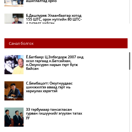
ашиглалтад орно
Б.Дашпүрэв: Улаанбаатар хотод
155 ШТС, орон нутгийн 80 ШТС-
д түгээлт хийсэн
НИТХ: Багануур ХК-ийг түшиглэн
Санал болгох
нүүрс-пиролизийн үйлдвэр
байгуулж, ирэх оноос хагас кокс
түлшийг дотооддоо үйлдвэрлэнэ
Ё.Батбаяр: Ц.Элбэгдорж 2007 онд
осол гаргаад н.Батсайхан,
н.Оюунсүрэн нарын гэрт бүгж
Амаргүй цаг үеийг ирэх
байсан
өдрүүдэд ч бид хамтдаа л даван
туулна
С.Бямбацогт: Оюутнуудаас
шинжилгээ аваад гэрт нь
хариулах хэрэгтэй
НИТХ-ын төлөөлөгчид COP17
бага хурлын бэлтгэл ажлын
талаар мэдээлэл сонслоо
33 тэрбумаар тансагласан
гурван гишүүнийг эгүүлэн татах
уу
Монгол Улс “COP17”-д “Тал
хээрийн төлөвлөгөө”-гөө
танилцуулна