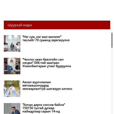
Шуурхай мэдээ
“Нэг сум, нэг мал эмнэлэг”
төслийг 70 суманд хэрэгжүүлнэ
“Чингис хаан баялгийн сан
нэгдэл” ХХК-тай хамтран
Улаанбаатарын утааг бууруулна
Аялал жуулчлалын
автомашинуудад
хязгаарлалтгүй шатахуун олгоно
“Хотын дарга сонсож байна”
150150 тусгай дугаар
наймдугаар сарын 14-нд