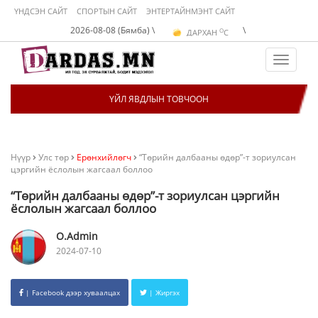
ҮНДСЭН САЙТ
СПОРТЫН САЙТ
ЭНТЕРТАЙНМЭНТ САЙТ
O
2026-08-08 (Бямба) \
\
ДАРХАН
C
O
ЭРДЭНЭТ
C
O
УЛААНБААТАР
C
Toggle
navigat
ҮЙЛ ЯВДЛЫН ТОВЧООН
Нүүр
Улс төр
Ерөнхийлөгч
“Төрийн далбааны өдөр”-т зориулсан
цэргийн ёслолын жагсаал боллоо
“Төрийн далбааны өдөр”-т зориулсан цэргийн
ёслолын жагсаал боллоо
O.Admin
2024-07-10
| Facebook дээр хуваалцах
| Жиргэх