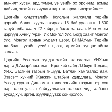
амжилт хүсэж, ард түмэн, үе үеийн эх орончид, ахмад
дайчид, энхийг сахиулагч нарт талархал илэрхийллээ.
Цэргийн хүндэтгэлийн ёслолын жагсаалд төрийн
цэргийн болон хууль сахиулах 15 байгууллагын 1,500
гаруй алба хаагч 22 хайрцаг болж жагслаа. Мөн морьт
цэргүүд Хүннү гүрэн, Их Монгол Улс, Богд хаант Монгол
Улс, Монгол ардын журамт цэрэг, БНМАУ-ын Төрийн
далбааг тухайн үеийн цэрэг, армийн хувцастайгаа
заллаа.
Цэргийн ёслолын хүндэтгэлийн жагсаалыг УИХ-ын
дарга Д.Амарбаясгалан, Ерөнхий сайд Л.Оюун-Эрдэнэ,
УИХ, Засгийн газрын гишүүд, Батлан хамгаалах яам,
Зэвсэгт хүчний Жанжин штабын удирдлага, Монгол
Улсад суугаа Дипломат төлөөлөгчийн газрын тэргүүн
нар, олон улсын байгууллагын төлөөлөгчид, албаны
бусад хүн, иргэд, жуулчид үзэж сонирхлоо.