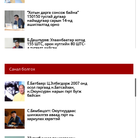
“Хотын дарга сонсож байна”
150150 тусгай дугаар
наймдугаар сарын 14-нд
ашиглалтад орно
Б.Дашпүрэв: Улаанбаатар хотод
155 ШТС, орон нутгийн 80 ШТС-
д түгээлт хийсэн
НИТХ: Багануур ХК-ийг түшиглэн
Санал болгох
нүүрс-пиролизийн үйлдвэр
байгуулж, ирэх оноос хагас кокс
түлшийг дотооддоо үйлдвэрлэнэ
Ё.Батбаяр: Ц.Элбэгдорж 2007 онд
осол гаргаад н.Батсайхан,
н.Оюунсүрэн нарын гэрт бүгж
Амаргүй цаг үеийг ирэх
байсан
өдрүүдэд ч бид хамтдаа л даван
туулна
С.Бямбацогт: Оюутнуудаас
шинжилгээ аваад гэрт нь
хариулах хэрэгтэй
НИТХ-ын төлөөлөгчид COP17
бага хурлын бэлтгэл ажлын
талаар мэдээлэл сонслоо