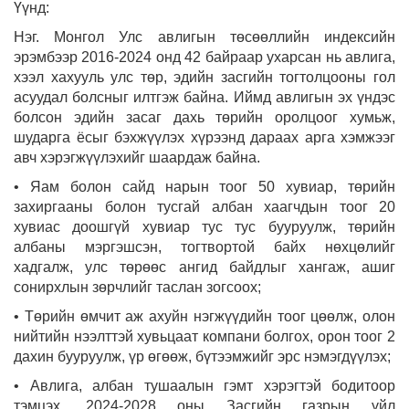
Үүнд:
Нэг. Монгол Улс авлигын төсөөллийн индексийн
эрэмбээр 2016-2024 онд 42 байраар ухарсан нь авлига,
хээл хахууль улс төр, эдийн засгийн тогтолцооны гол
асуудал болсныг илтгэж байна. Иймд авлигын эх үндэс
болсон эдийн засаг дахь төрийн оролцоог хумьж,
шударга ёсыг бэхжүүлэх хүрээнд дараах арга хэмжээг
авч хэрэгжүүлэхийг шаардаж байна.
• Яам болон сайд нарын тоог 50 хувиар, төрийн
захиргааны болон тусгай албан хаагчдын тоог 20
хувиас доошгүй хувиар тус тус бууруулж, төрийн
албаны мэргэшсэн, тогтвортой байх нөхцөлийг
хадгалж, улс төрөөс ангид байдлыг хангаж, ашиг
сонирхлын зөрчлийг таслан зогсоох;
• Төрийн өмчит аж ахуйн нэгжүүдийн тоог цөөлж, олон
нийтийн нээлттэй хувьцаат компани болгох, орон тоог 2
дахин бууруулж, үр өгөөж, бүтээмжийг эрс нэмэгдүүлэх;
• Авлига, албан тушаалын гэмт хэрэгтэй бодитоор
тэмцэх, 2024-2028 оны Засгийн газрын үйл