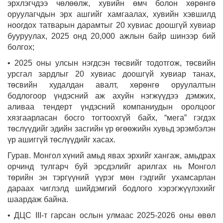
эрхлэгчдээ чөлөөлж, хувийн өмч болон хөрөнгө
оруулагчдын эрх ашгийг хамгаалах, хувийн хэвшилд
ноогдох татварын дарамтыг 20 хувиас доошгүй хувиар
бууруулах, 2025 онд 20,000 ажлын байр шинээр бий
болгох;
• 2025 оны улсын нэгдсэн төсвийг тодотгож, төсвийн
урсгал зардлыг 20 хувиас доошгүй хувиар танах,
төсвийн худалдан авалт, хөрөнгө оруулалтын
бодлогоор үндэсний аж ахуйн нэгжүүдээ дэмжих,
аливаа тендерт үндэсний компаниудын оролцоог
хязгаарласан босго тогтоохгүй байх, “мега” гэгдэх
төслүүдийг эдийн засгийн үр өгөөжийн хувьд эрэмбэлэн
үр ашиггүй төслүүдийг хасах.
Гурав. Монгол хүний амьд явах эрхийг хангаж, амьдрах
орчинд тулгарч буй эрсдэлийг арилгах нь Монгол
төрийн эн тэргүүний үүрэг мөн гэдгийг ухамсарлан
дараах чиглэлд шийдэмгий бодлого хэрэгжүүлэхийг
шаардаж байна.
• ДЦС III-т гарсан ослын улмаас 2025-2026 оны өвөл