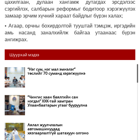
цахилгаан, дулаан хангамж дутагдах эрсдэлээс
сэргийлэх, салбарын реформыг бодитоор хэрэгжүүлэх
замаар эрчим хүчний хараат байдлыг бүрэн халах;
• Агаар, орчны бохирдолтой тууштай тэмцэж, иргэдийн
амь насанд заналхийлж байгаа утаанаас бүрэн
ангижрах.
Шуурхай мэдээ
“Нэг сум, нэг мал эмнэлэг”
төслийг 70 суманд хэрэгжүүлнэ
“Чингис хаан баялгийн сан
нэгдэл” ХХК-тай хамтран
Улаанбаатарын утааг бууруулна
Аялал жуулчлалын
автомашинуудад
хязгаарлалтгүй шатахуун олгоно