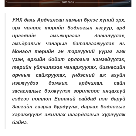
УИХ дахь Ардчилсан намын бүлэг хүний эрх,
эрх чөлөөг төрийн бодлогын язгуур, ард
иргэдийн амьжиргааг дээшлүүлэх,
амьдралын чанарыг баталгаажуулах нь
Монгол төрийн эн тэргүүний үүрэг гэж
үзэн, өрхийн бодит орлогыг нэмэгдүүлэх,
төрийн үйлчилгээг чанаржуулах, бизнесийн
орчныг сайжруулах, үндэсний аж ахуйн
нэгжүүдээ дэмжих, ардчилал, сайн
засаглалыг бэхжүүлэх зорилгоос няцахгүй
гэдгээ нотлон Ерөнхий сайдад нэн даруй
Засгийн газраа бүрдүүлж, дараах бодлогыг
хэрэгжүүлж ажиллах шаардлагыг хүргүүлж
байна.