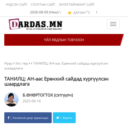
ҮНДСЭН САЙТ
СПОРТЫН САЙТ
ЭНТЕРТАЙНМЭНТ САЙТ
O
2026-08-09 (Ням) \
\
ДАРХАН
C
O
ЭРДЭНЭТ
C
O
УЛААНБААТАР
C
Toggle
navigat
ҮЙЛ ЯВДЛЫН ТОВЧООН
Нүүр
Улс төр
ТАНИЛЦ: АН-аас Ерөнхий сайдад хүргүүлсэн
шаардлага
ТАНИЛЦ: АН-аас Ерөнхий сайдад хүргүүлсэн
шаардлага
Б.ӨНӨРТОГТОХ (сэтгүүлч)
2025-06-16
| Facebook дээр хуваалцах
| Жиргэх