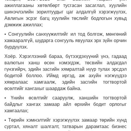
ажиллагааны хөтөлбөрт тусгасан засаглал, хуулийн
шинэчлэлийн зорилтуудыг цаг алдалгүй хэрэгжүүлэх,
Авлигын эсрэг багц хуулийн төслийг бодлогын хувьд
дэмжиж ажиллах;
• Сонгуулийн санхүүжилтийг ил тод болгож, мөнгөний
хамааралгүй, шударга сонгууль явуулах эрх зүйн орчин
бүрдүүлэх.
Хоёр. Хэрэглээний бараа, бүтээгдэхүүний үнэ, гадаад
валютын ханш өсөн нэмэгдэж, төсвийн алдагдал
гүнзгийрч, эдийн засгийн хямралтай нүүр тулах эрсдэл
бодитой боллоо. Иймд иргэд, аж ахуйн нэгжүүдээ
хямралаас хамгаалж, эдийн засгийн тогтвортой
өсөлтийг хангахыг шаардаж байна.
• Үнийн өсөлтийг сааруулж, ханшийн тогтвортой
байдлыг хангах замаар айл өрхийн бодит орлогыг
хамгаалах;
• Төрийн хэмнэлтийг хэрэгжүүлэх замаар төрийн хүнд
суртал, хяналт шалгалт, татварын дарамтаас бизнес