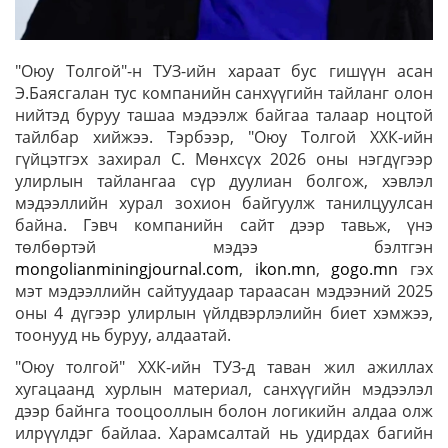
"Оюу Толгой"-н ТУЗ-ийн хараат бус гишүүн асан
Э.Баясгалан тус компанийн санхүүгийн тайланг олон
нийтэд буруу ташаа мэдээлж байгаа талаар ноцтой
тайлбар хийжээ. Тэрбээр, "Оюу Толгой ХХК-ийн
гүйцэтгэх захирал С. Мөнхсүх 2026 оны нэгдүгээр
улирлын тайлангаа сүр дуулиан болгож, хэвлэл
мэдээллийн хурал зохион байгуулж танилцуулсан
байна. Гэвч компанийн сайт дээр тавьж, үнэ
төлбөртэй мэдээ бэлтгэн
mongolianminingjournal.com
,
ikon.mn
,
gogo.mn
гэх
мэт мэдээллийн сайтуудаар тараасан мэдээний 2025
оны 4 дүгээр улирлын үйлдвэрлэлийн биет хэмжээ,
тоонууд нь буруу, алдаатай.
"Оюу толгой" ХХК-ийн ТУЗ-д таван жил ажиллах
хугацаанд хурлын материал, санхүүгийн мэдээлэл
дээр байнга тооцооллын болон логикийн алдаа олж
илрүүлдэг байлаа. Харамсалтай нь удирдах багийн