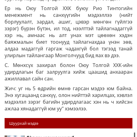
Ер нь Оюу Толгой ХХК буюу Рио Тинтогийн
менежмент нь санхүүгийн мэдээллээ (нийт
борлуулалт, зардал, ашиг, цэвэр мөнгөн гүйлгээ
зэрэг) бүрэн бүтэн, ил тод, нээлттэй тайлагнадаггүй
хэр нь, амнаас нь алт унах мэт цөөхөн хэдэн
баяжмалын биет тоонууд тайлагнахдаа үнэн зөв,
алдаа мадаггүй гаргаж чадахгүй бол тэгээд танай
улирлын тайлангаар Монголчууд бид яах вэ дээ.
С. Мөнхсүх захирал болон Оюу Толгой ХХК-ийн
удирдлагын баг залруулга хийж цаашид анхааран
ажиллавал сайн сан.
Жич: уг нь 5 өдрийн өмнө гарсан мэдээ юм байна.
Энэ хугацаанд санхүү, олон нийттэй харилцах, хэвлэл
мэдээлэл зэрэг багийн удирдлагаас хэн нь ч хийсэн
ажлаа хянадаггүй юм уу" хэмээлээ.
Шуурхай мэдээ