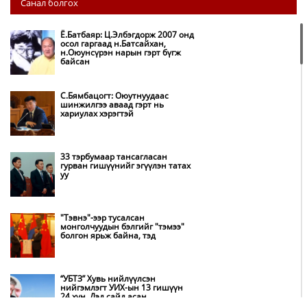
Санал болгох
нүүрс-пиролизийн үйлдвэр
байгуулж, ирэх оноос хагас кокс
түлшийг дотооддоо үйлдвэрлэнэ
Ё.Батбаяр: Ц.Элбэгдорж 2007 онд
осол гаргаад н.Батсайхан,
н.Оюунсүрэн нарын гэрт бүгж
Амаргүй цаг үеийг ирэх
байсан
өдрүүдэд ч бид хамтдаа л даван
туулна
С.Бямбацогт: Оюутнуудаас
шинжилгээ аваад гэрт нь
хариулах хэрэгтэй
НИТХ-ын төлөөлөгчид COP17
бага хурлын бэлтгэл ажлын
талаар мэдээлэл сонслоо
33 тэрбумаар тансагласан
гурван гишүүнийг эгүүлэн татах
уу
Монгол Улс “COP17”-д “Тал
хээрийн төлөвлөгөө”-гөө
танилцуулна
"Тэвнэ"-ээр тусалсан
монголчуудын бэлгийг "тэмээ"
болгон ярьж байна, тэд
Нөөцийн махны худалдаа,
борлуулалтыг нээлттэй ил тод
болгоно
“УБТЗ” Хувь нийлүүлсэн
нийгэмлэгт УИХ-ын 13 гишүүн
24 хүн, Дэд сайд асан
Бүх шатанд хэмнэлтийн горимд
Б.Цогтгэрэл 10 хүн “шахжээ”