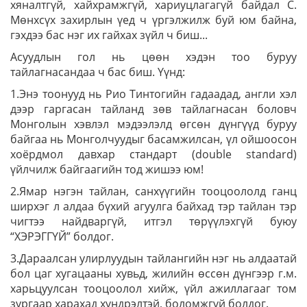
хяналтгүй, хайхрамжгүй, хариуцлагагүй байдал С.
Мөнхсүх захирлын үед ч үргэлжилж буй юм байна,
гэхдээ бас нэг их гайхах зүйл ч биш...
Асуудлын гол нь цөөн хэдэн тоо буруу
тайлагнасандаа ч бас биш. Үүнд:
1.Энэ тоонууд нь Рио Тинтогийн гадаадад, англи хэл
дээр гаргасан тайланд зөв тайлагнасан боловч
Монголын хэвлэл мэдээлэлд өгсөн дүнгүүд буруу
байгаа нь Монголчуудыг басамжилсан, үл ойшоосон
хоёрдмол давхар стандарт (double standard)
үйлчилж байгаагийн тод жишээ юм!
2.Ямар нэгэн тайлан, санхүүгийн тооцоололд ганц
ширхэг л алдаа бүхий агуулга байхад тэр тайлан тэр
чигтээ найдваргүй, итгэл төрүүлэхгүй буюу
“ХЭРЭГГҮЙ” болдог.
3.Дараалсан улирлуудын тайлангийн нэг нь алдаатай
бол цаг хугацааны хувьд, жилийн өссөн дүнгээр г.м.
харьцуулсан тооцоолол хийж, үйл ажиллагааг том
зургаар харахад хүндрэлтэй, боломжгүй болдог.