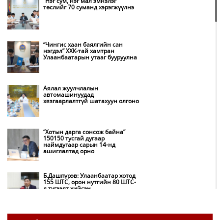
“Нэг сум, нэг мал эмнэлэг”
төслийг 70 суманд хэрэгжүүлнэ
“Чингис хаан баялгийн сан
нэгдэл” ХХК-тай хамтран
Улаанбаатарын утааг бууруулна
Аялал жуулчлалын
автомашинуудад
хязгаарлалтгүй шатахуун олгоно
“Хотын дарга сонсож байна”
150150 тусгай дугаар
наймдугаар сарын 14-нд
ашиглалтад орно
Б.Дашпүрэв: Улаанбаатар хотод
155 ШТС, орон нутгийн 80 ШТС-
д түгээлт хийсэн
НИТХ: Багануур ХК-ийг түшиглэн