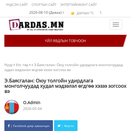
ҮНДСЭН САЙТ
СПОРТЫН САЙТ
ЭНТЕРТАЙНМЭНТ САЙТ
O
2026-08-10 (Даваа) \
\
ДАРХАН
C
O
ЭРДЭНЭТ
C
O
УЛААНБААТАР
C
Toggle
navigat
ҮЙЛ ЯВДЛЫН ТОВЧООН
Нүүр
Улс төр
Э.Баясгалан: Оюу толгойн удирдлага монголчуудад
худал мэдээлэл өгдгөө хэзээ зогсоох вэ
Э.Баясгалан: Оюу толгойн удирдлага
монголчуудад худал мэдээлэл өгдгөө хэзээ зогсоох
вэ
O.Admin
2026-05-04
| Facebook дээр хуваалцах
| Жиргэх