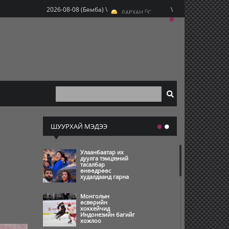
O
2026-08-08 (Бямба) \
\
ДАРХАН
C
O
ЭРДЭНЭТ
C
O
УЛААНБААТАР
C
ШУУРХАЙ МЭДЭЭ
Улаанбаатар их
дуулга тэмцээний
тасалбар
өнөөдрөөс
худалдаанд гарна
Монголын
өсвөрийн
хоккейчид
Индонезийн багийг
хожлоо