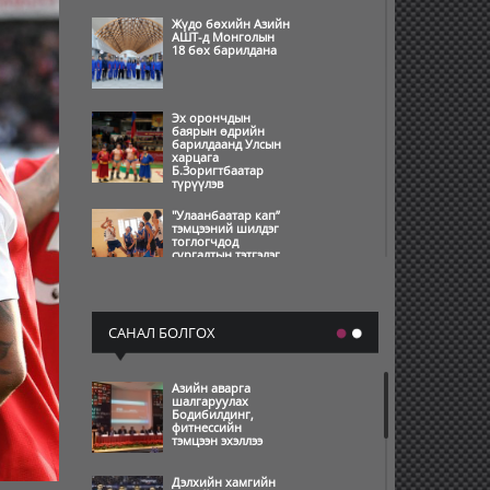
Жүдо бөхийн Азийн
АШТ-д Монголын
18 бөх барилдана
Эх орончдын
баярын өдрийн
барилдаанд Улсын
харцага
Б.Зоригтбаатар
түрүүлэв
"Улаанбаатар кап”
тэмцээний шилдэг
тоглогчдод
сургалтын тэтгэлэг
олгохоор боллоо
Өвлийн олимпын
наадам амжилттай
САНАЛ БОЛГОХ
зохион
байгуулагдаж,
өндөрлөлөө
Азийн аварга
шалгаруулах
Өвлийн олимпын
Бодибилдинг,
нээлт бямба
фитнессийн
гарагийн шөнө
тэмцээн эхэллээ
болно
Дэлхийн хамгийн