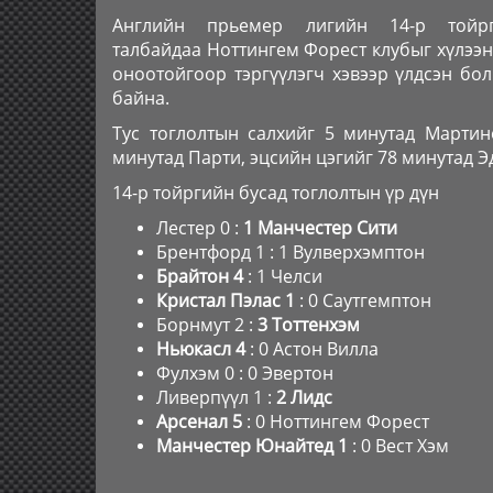
Английн прьемер лигийн 14-р тойрги
талбайдаа Ноттингем Форест клубыг хүлээн 
оноотойгоор тэргүүлэгч хэвээр үлдсэн бо
байна.
Тус тоглолтын салхийг 5 минутад Мартин
минутад Парти, эцсийн цэгийг 78 минутад Э
14-р тойргийн бусад тоглолтын үр дүн
Лестер 0 :
1 Манчестер Сити
Брентфорд 1 : 1 Вулверхэмптон
Брайтон 4
: 1 Челси
Кристал Пэлас 1
: 0 Саутгемптон
Борнмут 2 :
3 Тоттенхэм
Ньюкасл 4
: 0 Астон Вилла
Фулхэм 0 : 0 Эвертон
Ливерпүүл 1 :
2 Лидс
Арсенал 5
: 0 Ноттингем Форест
Манчестер Юнайтед 1
: 0 Вест Хэм