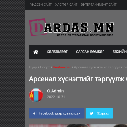
ҮНДСЭН САЙТ
УЛС ТӨР САЙТ
ЭНТЕРТАЙНМЭНТ САЙТ
ХӨЛБӨМБӨГ
САГСАН БӨМБӨГ
БӨХИЙН
Нүүр
Спорт
Хөлбөмбөг
Арсенал хүснэгтийг тэргүүлж б
Арсенал хүснэгтийг тэргүүлж
O.Admin
2022-10-31
| Facebook дээр хуваалцах
| Жиргэх