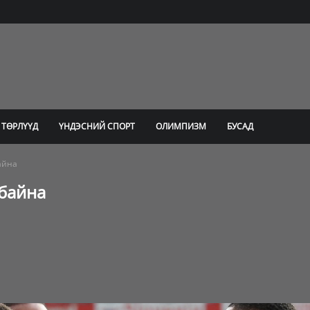
 ТӨРЛҮҮД
ҮНДЭСНИЙ СПОРТ
ОЛИМПИЗМ
БУСАД
айна
 байна