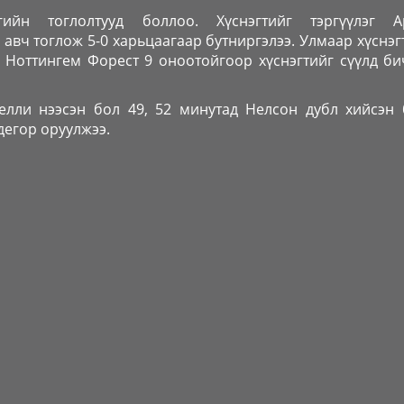
йн тоглолтууд боллоо. Хүснэгтийг тэргүүлэг А
авч тоглож 5-0 харьцаагаар бутниргэлээ. Улмаар хүснэг
л Ноттингем Форест 9 оноотойгоор хүснэгтийг сүүлд б
елли нээсэн бол 49, 52 минутад Нелсон дубл хийсэн 
дегор оруулжээ.