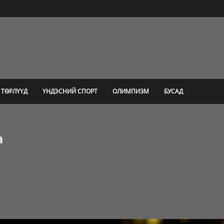
 ТӨРЛҮҮД
ҮНДЭСНИЙ СПОРТ
ОЛИМПИЗМ
БУСАД
а