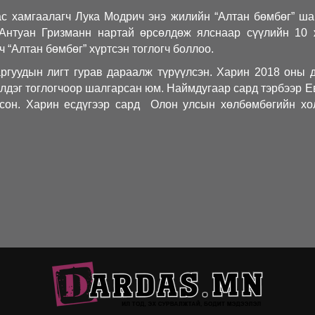
ас хамгаалагч Лука Модрич энэ жилийн “Алтан бөмбөг” ш
 Антуан Гризманн нартай өрсөлдөж ялснаар сүүлийн 10
 “Алтан бөмбөг” хүртсэн тоглогч боллоо.
ргуудын лигт гурав дараалж түрүүлсэн. Харин 2018 оны 
лдэг тоглогчоор шалгарсан юм. Наймдугаар сард тэрбээр 
лсон. Харин есдүгээр сард Олон улсын хөлбөмбөгийн х