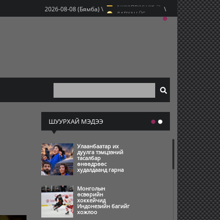
УЛААНБААТАР
C
2026-08-08 (Бямба) \
\
O
ДАРХАН
C
O
ЭРДЭНЭТ
C
O
УЛААНБААТАР
C
ШУУРХАЙ МЭДЭЭ
Улаанбаатар их
дуулга тэмцээний
тасалбар
өнөөдрөөс
худалдаанд гарна
Монголын
өсвөрийн
хоккейчид
Индонезийн багийг
хожлоо