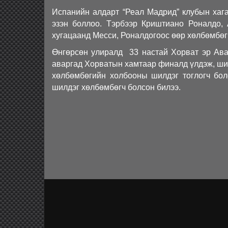
Испанийн алдарт “Реал Мадрид” клубын хаг
эзэн боллоо. Тэрбээр Криштиано Роналдо,
хугацаанд Месси, Роналдогоос өөр хөлбөмбөгч
Өнгөрсөн улиралд 33 настай Хорват эр Ава
аваргад Хорватын хамтаар финалд үлдэж, ши
хөлбөмбөгийн холбооны шилдэг тоглогч бо
шилдэг хөлбөмбөгч болсон билээ.