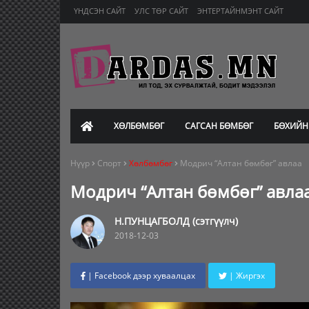
ҮНДСЭН САЙТ
УЛС ТӨР САЙТ
ЭНТЕРТАЙНМЭНТ САЙТ
ХӨЛБӨМБӨГ
САГСАН БӨМБӨГ
БӨХИЙН
Нүүр
Спорт
Хөлбөмбөг
Модрич “Алтан бөмбөг” авлаа
Модрич “Алтан бөмбөг” авла
Н.ПУНЦАГБОЛД (сэтгүүлч)
2018-12-03
| Facebook дээр хуваалцах
| Жиргэх