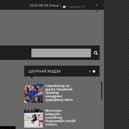
O
2026-08-09 (Ням) \
\
ДАРХАН
C
O
ЭРДЭНЭТ
C
O
УЛААНБААТАР
C
ШУУРХАЙ МЭДЭЭ
Улаанбаатар их
дуулга тэмцээний
тасалбар
өнөөдрөөс
худалдаанд гарна
Монголын
өсвөрийн
хоккейчид
Индонезийн багийг
хожлоо