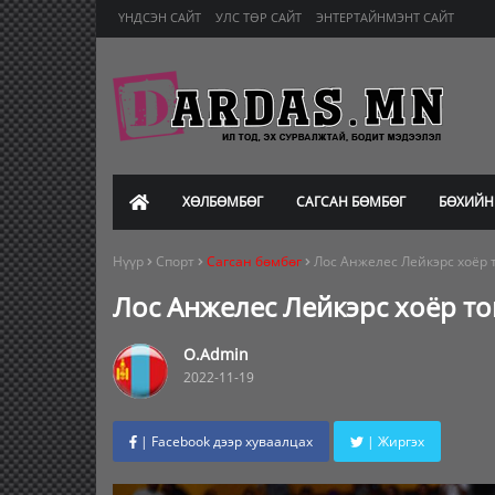
ҮНДСЭН САЙТ
УЛС ТӨР САЙТ
ЭНТЕРТАЙНМЭНТ САЙТ
ХӨЛБӨМБӨГ
САГСАН БӨМБӨГ
БӨХИЙН
Нүүр
Спорт
Сагсан бөмбөг
Лос Анжелес Лейкэрс хоёр 
Лос Анжелес Лейкэрс хоёр то
O.Admin
2022-11-19
| Facebook дээр хуваалцах
| Жиргэх