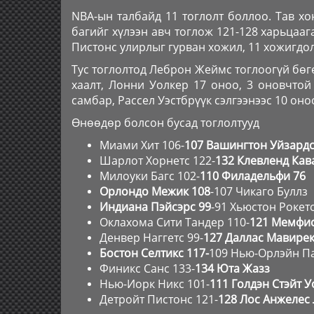
NBA-ын талбайд 11 тоглолт боллоо. Тав х
багийг хүлээн авч тоглож 121-128 харьцаа
Пистонс улирлыг гурван хожил, 11 хожигдо
Тус тоглолтод Леброн Жеймс тоглоогүй бөгө
хаалт, Лонни Уолкер 17 оноо, 3 оновчтой
самбар, Рассел Уэстбрүүк сэлгээнээс 10 оно
Өнөөдөр болсон бусад тоглолтууд
Миами Хит 106-
107 Вашингтон Уйзард
Шарлот Хорнетс 122-
132 Клевленд Ка
Милоуки Багс 102-
110 Филадельфи 76
Орлондо Межик 108
-107 Чикаго Буллз
Индиана Пэйсэрс 99
-91 Хьюстон Рокет
Оклахома Сити Тандер 110-
121 Мемфис
Денвер Наггетс 99-
127 Даллас Мавире
Бостон Селтикс 117-
109 Нью-Орлэйн П
Финикс Санс 133-
134 Юта Жазз
Нью-Иорк Никс 101-
111 Голдэн Стэйт 
Детройт Пистонс 121-
128 Лос Анжелес