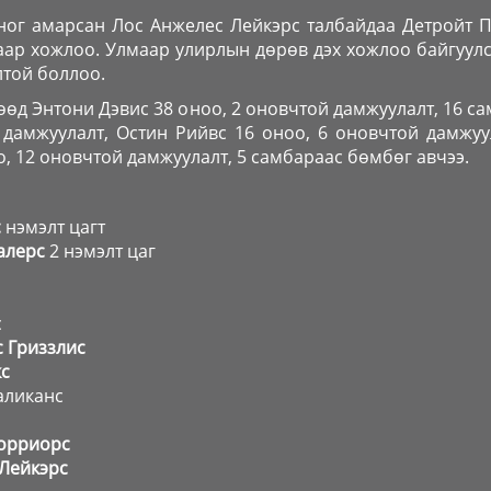
оног амарсан Лос Анжелес Лейкэрс талбайдаа Детройт 
гаар хожлоо. Улмаар улирлын дөрөв дэх хожлоо байгуул
лтой боллоо.
өд Энтони Дэвис 38 оноо, 2 оновчтой дамжуулалт, 16 са
 дамжуулалт, Остин Рийвс 16 оноо, 6 оновчтой дамжуу
о, 12 оновчтой дамжуулалт, 5 самбараас бөмбөг авчээ.
с
нэмэлт цагт
валерс
2 нэмэлт цаг
с
 Гриззлис
кс
аликанс
Уорриорс
 Лейкэрс