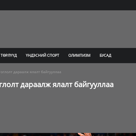
 ТӨРЛҮҮД
ҮНДЭСНИЙ СПОРТ
ОЛИМПИЗМ
БУСАД
тоглолт дараалж ялалт байгууллаа
глолт дараалж ялалт байгууллаа