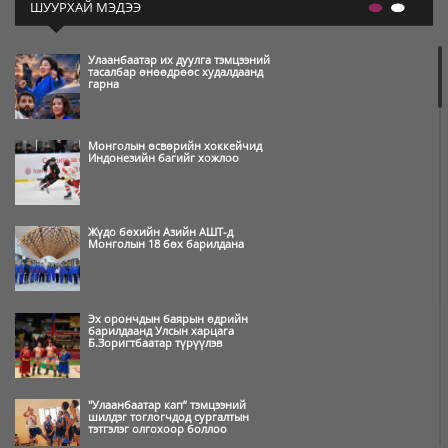
ШУУРХАЙ МЭДЭЭ
Улаанбаатар их дуулга тэмцээний
тасалбар өнөөдрөөс худалдаанд
гарна
Монголын өсвөрийн хоккейчид
Индонезийн багийг хожлоо
Жүдо бөхийн Азийн АШТ-д
Монголын 18 бөх барилдана
Эх орончдын баярын өдрийн
барилдаанд Улсын харцага
Б.Зоригтбаатар түрүүлэв
"Улаанбаатар кап” тэмцээний
шилдэг тоглогчдод сургалтын
тэтгэлэг олгохоор боллоо