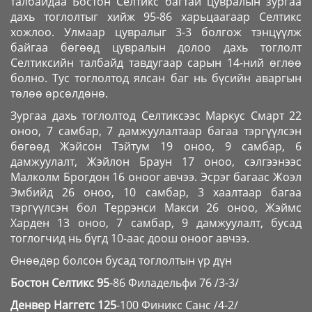
талбайдаа Бостон Селтикс багтай цувралын зургаа
дахь тоглолтыг хийж 95-86 харьцаагаар Селтикс
хожлоо. Улмаар цувралыг 3-3 болгож тэнцүүлж
байгаа бөгөөд цувралын долоо дахь тоглолт
Селтиксийн талбайд тавдугаар сарын 14-ний өглөө
болно. Тус тоглолтод ялсан баг нь бүсийн аваргын
төлөө өрсөлдөнө.
Зургаа дахь тоглолтод Селтиксээс Маркус Смарт 22
оноо, 7 самбар, 7 дамжуулалтаар багаа тэргүүлсэн
бөгөөд Жэйсон Тэйтум 19 оноо, 9 самбар, 6
дамжуулалт, Жэйлон Браун 17 оноо, сэлгээнээс
Малколм Брогдон 16 оноог авчээ. Эсрэг багаас Жоэл
Эмбийд 26 оноо, 10 самбар, 3 хаалтаар багаа
тэргүүлсэн бол Террэнси Макси 26 оноо, Жэймс
Харден 13 оноо, 7 самбар, 9 дамжуулалт, бусад
тоглогчид нь бүгд 10-аас доош оноог авчээ.
Өнөөдөр болсон бусад тоглолтын үр дүн
Бостон Селтикс 95
-86 Филадельфи 76 /3-3/
Денвер Наггетс 125
-100 Финикс Санс /4-2/