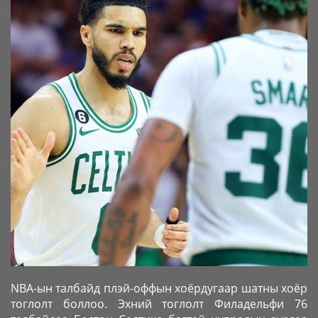
NBA-ын талбайд плэй-оффын хоёрдугаар шатны хоёр
тоглолт боллоо. Эхний тоглолт Филадельфи 76