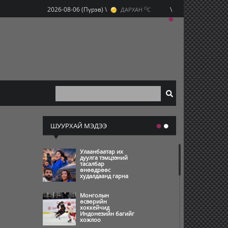
O
2026-08-06 (Пүрэв) \
\
ДАРХАН
C
O
ЭРДЭНЭТ
C
O
УЛААНБААТАР
C
ШУУРХАЙ МЭДЭЭ
Улаанбаатар их
дуулга тэмцээний
тасалбар
өнөөдрөөс
худалдаанд гарна
Монголын
өсвөрийн
хоккейчид
Индонезийн багийг
хожлоо