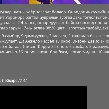
угаар шатны хоёр тоглолт боллоо. Өнөөдрийн сүүлийн 
йт Уорриорс багтай цувралын зургаа дахь тоглолтыг хи
увралыг 2-4 харьцаагаар дуусгаж байгаа бөгөөд өрнөд
аар сарын 17-ны өглөө 08:30 цагт Наггетсын талбайд эхэ
9 самбар, 9 дамжуулалт, 2 таслалт, 1 хаалтаар багаа тэр
мжуулалт, Ди Анжело Рассел 19 оноо, Энтони Дэвис 17 о
 Эсрэг багаас Стифэн Көрри 32 оноо, 6 самбар, 5 дамжуу
винчензо 16 оноог авсан бол бусад тоглогчид нь 10-а
с Лейкэрс
/2-4/