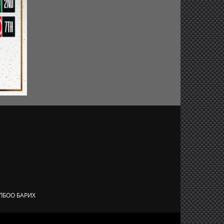
Өнгөрсөн долоо
хоногийн шилдэг
10 хууралтууд
Улсын арслан
Э.Оюунболд
түрүүллээ
Мбаппе 2018 оны
шилдэг залуу
хөлбөмбөгч
боллоо
ЛБОО БАРИХ