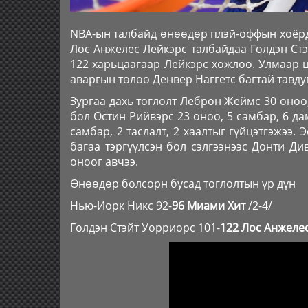
NBA-ын талбайд өнөөдөр плэй-оффын хоёрд
Лос Анжелес Лейкэрс талбайдаа Голдэн Стэ
122 харьцаагаар Лейкэрс хожлоо. Улмаар ц
аваргын төлөө Денвер Наггетс багтай тавдуг
Зургаа дахь тоглолт Леброн Жеймс 30 оноо, 
бол Остин Рийвэрс 23 оноо, 5 самбар, 6 да
самбар, 2 таслалт, 2 хаалтыг гүйцэтгэжээ.
багаа тэргүүлсэн бол сэлгээнээс Донти Ди
оноог авчээ.
Өнөөдөр болсорн бусад тоглолтын үр дүн
Нью-Иорк Никс 92-
96 Миами Хит
/2-4/
Голдэн Стэйт Уорриорс 101-
122 Лос Анжеле