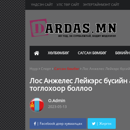
ҮНДСЭН САЙТ
УЛС ТӨР САЙТ
ЭНТЕРТАЙНМЭНТ САЙТ
ХӨЛБӨМБӨГ
САГСАН БӨМБӨГ
БӨХИЙН
Нүүр
Спорт
Сагсан бөмбөг
Лос Анжелес Лейкэрс бүсий
Лос Анжелес Лейкэрс бүсийн 
тоглохоор боллоо
O.Admin
2023-05-13
| Facebook дээр хуваалцах
| Жиргэх