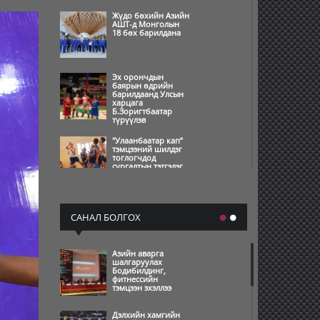
Жүдо бөхийн Азийн
АШТ-д Монголын
18 бөх барилдана
Эх орончдын
баярын өдрийн
барилдаанд Улсын
харцага
Б.Зоригтбаатар
түрүүлэв
"Улаанбаатар кап”
тэмцээний шилдэг
тоглогчдод
сургалтын тэтгэлэг
олгохоор боллоо
Өвлийн олимпын
наадам амжилттай
САНАЛ БОЛГОХ
зохион
байгуулагдаж,
өндөрлөлөө
Азийн аварга
шалгаруулах
Өвлийн олимпын
Бодибилдинг,
нээлт бямба
фитнессийн
гарагийн шөнө
тэмцээн эхэллээ
болно
Дэлхийн хамгийн