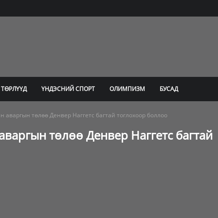
 ТӨРЛҮҮД
ҮНДЭСНИЙ СПОРТ
ОЛИМПИЗМ
БУСАД
н аваргын төлөө Денвер Наггетс багтай тоглохоор боллоо
аваргын төлөө Денвер Наггетс багтай