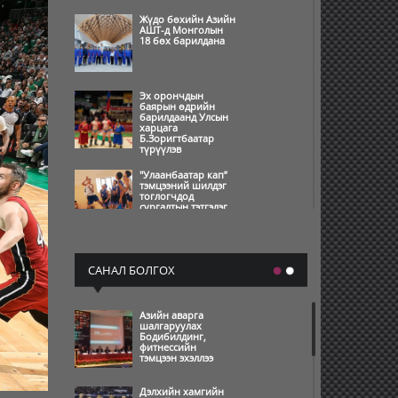
Жүдо бөхийн Азийн
АШТ-д Монголын
18 бөх барилдана
Эх орончдын
баярын өдрийн
барилдаанд Улсын
харцага
Б.Зоригтбаатар
түрүүлэв
"Улаанбаатар кап”
тэмцээний шилдэг
тоглогчдод
сургалтын тэтгэлэг
олгохоор боллоо
Өвлийн олимпын
наадам амжилттай
САНАЛ БОЛГОХ
зохион
байгуулагдаж,
өндөрлөлөө
Азийн аварга
шалгаруулах
Өвлийн олимпын
Бодибилдинг,
нээлт бямба
фитнессийн
гарагийн шөнө
тэмцээн эхэллээ
болно
Дэлхийн хамгийн