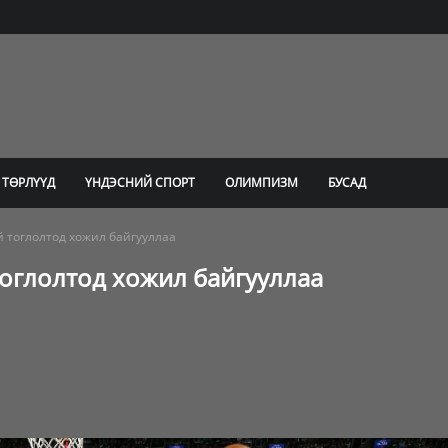
 ТӨРЛҮҮД
ҮНДЭСНИЙ СПОРТ
ОЛИМПИЗМ
БУСАД
 тоглолтод хожил байгууллаа
оглолтод хожил байгууллаа