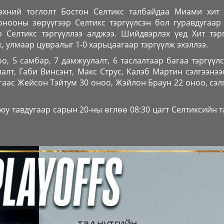
хний тоглолт Бостон Селтикс талбайдаа Миами хит 
онооны зөрүүгээр Селтикс тэргүүлсэн бол гуравдугаар
 Селтикс тэргүүллээ алджээ. Шийдвэрлэх үед Хит тэр
, улмаар цувралыг 1-0 харьцаагаар тэргүүлж эхэллээ.
о, 5 самбар, 7 дамжуулалт, 6 таслалтаар багаа тэргүүл
алт, Габи Винсэнт, Макс Струс, Калэб Мартин сэлгээнээ
агаас Жейсон Тэйтум 30 оноо, Жэйлон Браун 22 оноо, сэл
юу тавдугаар сарын 20-ны өглөө 08:30 цагт Селтиксийн 