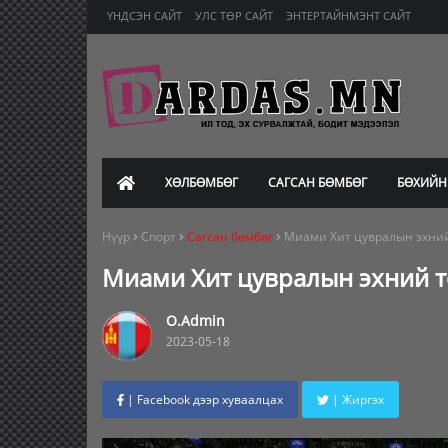
ҮНДСЭН САЙТ
УЛС ТӨР САЙТ
ЭНТЕРТАЙНМЭНТ САЙТ
ХӨЛБӨМБӨГ
САГСАН БӨМБӨГ
БӨХИЙН
Нүүр
Спорт
Сагсан бөмбөг
Миами Хит цувралын эхний
Миами Хит цувралын эхний т
O.Admin
2023-05-18
| Facebook дээр хуваалцах
| Жиргэх