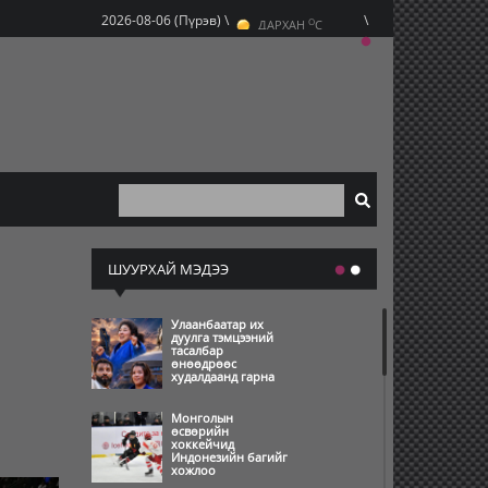
O
2026-08-06 (Пүрэв) \
\
ДАРХАН
C
O
ЭРДЭНЭТ
C
O
УЛААНБААТАР
C
ШУУРХАЙ МЭДЭЭ
Улаанбаатар их
дуулга тэмцээний
тасалбар
өнөөдрөөс
худалдаанд гарна
Монголын
өсвөрийн
хоккейчид
Индонезийн багийг
хожлоо