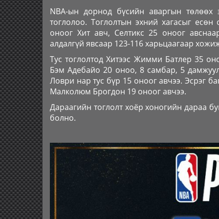
NBA-ын дорнод бүсийн аваргын төлөөх э
тоглолоо. Тоглолтын эхний хагасыг есөн 
оноог Хит авч, Селтикс 25 оноог авснаар
алдалгүй явсаар 123-116 харьцаагаар хожиж
Тус тоглолтод Хитээс Жимми Батлер 35 оно
Бэм Адебайо 20 оноо, 8 самбар, 5 дамжуул
Ловри нар тус бүр 15 оноог авчээ. Эсрэг б
Малколюм Брогдон 19 оноог авчээ.
Дараагийн тоглолт хоёр хоногийн дараа бу
болно.