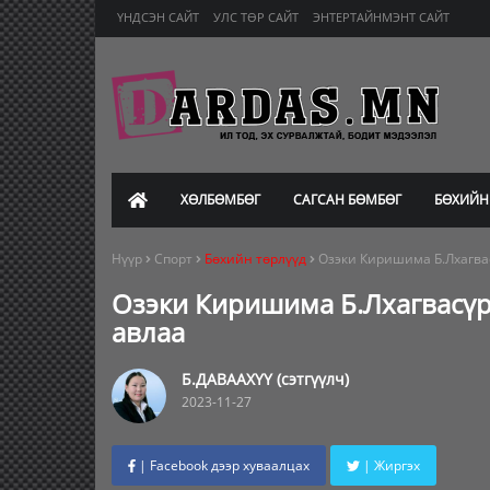
ҮНДСЭН САЙТ
УЛС ТӨР САЙТ
ЭНТЕРТАЙНМЭНТ САЙТ
ХӨЛБӨМБӨГ
САГСАН БӨМБӨГ
БӨХИЙН
Нүүр
Спорт
Бөхийн төрлүүд
Озэки Киришима Б.Лхагвас
Озэки Киришима Б.Лхагвасүр
авлаа
Б.ДАВААХҮҮ (сэтгүүлч)
2023-11-27
| Facebook дээр хуваалцах
| Жиргэх