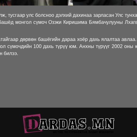
лж, тусгаар улс болсноо дэлхий дахинаа зарласан Улс тунх
башёд монгол сүмоч Озэки Киришима Бямбачулууны Лхаг
аатайгаар дөрвөн башёгийн дараа хоёр дахь ялалтаа авлаа.
ол сүмочдийн 100 дахь түрүү юм. Анхны түрүүг 2002 оны
 билээ.