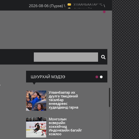
УЛААНБААТАР
C
O
2026-08-06 (Пүрэв) \
\
ДАРХАН
C
O
ЭРДЭНЭТ
C
O
УЛААНБААТАР
C
ШУУРХАЙ МЭДЭЭ
Улаанбаатар их
дуулга тэмцээний
тасалбар
өнөөдрөөс
худалдаанд гарна
Монголын
өсвөрийн
хоккейчид
Индонезийн багийг
хожлоо