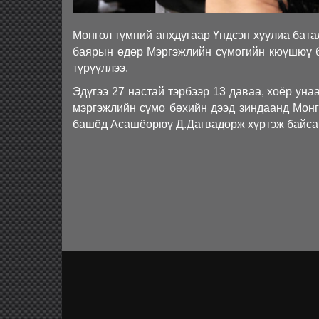
Монгол түмний анхдугаар Үндсэн хуулиа бата
баярын өдөр Мэргэжлийн сүмогийн кюүшюү 
түрүүллээ.
Эдүгээ 27 настай тэрбээр 13 даваа, хоёр ун
мэргэжлийн сүмо бөхийн дээд зиндаанд Монг
башёд Асашёорюү Д.Дагвадорж хүртэж байсан