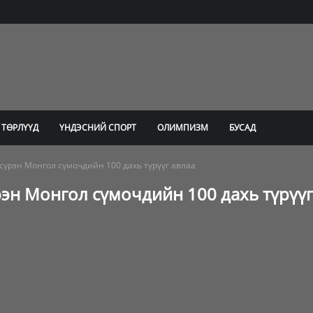
 ТӨРЛҮҮД
ҮНДЭСНИЙ СПОРТ
ОЛИМПИЗМ
БУСАД
үрэн Монгол сүмочдийн 100 дахь түрүүг авлаа
эн Монгол сүмочдийн 100 дахь түрүүг