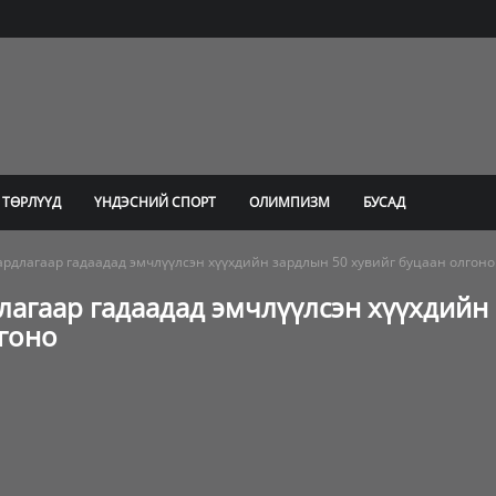
 ТӨРЛҮҮД
ҮНДЭСНИЙ СПОРТ
ОЛИМПИЗМ
БУСАД
рдлагаар гадаадад эмчлүүлсэн хүүхдийн зардлын 50 хувийг буцаан олгоно
лагаар гадаадад эмчлүүлсэн хүүхдийн
лгоно