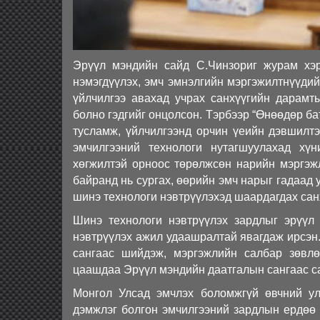
Эрүүл мэндийн сайд С.Чинзориг журам хэр
нэмэгдүүлэх, эмч эмнэлгийн мэргэжилтнүүдий
үйлчилгээ авахад учрах санхүүгийн дарамты
болно гэдгийг онцолсон. Тэрбээр “Өнөөдөр б
тусламж, үйлчилгээнд орчин үеийн дэвшилтэ
эмчилгээний технологи нутагшуулахад хү
хөгжилтэй орноос төрөлжсөн нарийн мэргэж
байранд нь сургах, өөрийн эмч нарыг гадаад 
шинэ технологи нэвтрүүлэхэд шаардагдах са
Шинэ технологи нэвтрүүлэх зардлыг эрүүл 
нэвтрүүлэх ажил удаашралтай явагдаж ирсэн.
сангаас шийдэж, мэргэжлийн салбар зөвлөл
цаашдаа Эрүүл мэндийн даатгалын сангаас с
Монгол Улсад эмчлэх боломжгүй өвчний ул
дэмжлэг болгон эмчилгээний зардлын ердөө 5