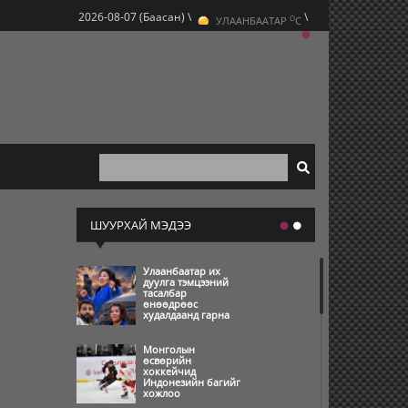
O
2026-08-07 (Баасан) \
\
УЛААНБААТАР
C
O
ДАРХАН
C
O
ЭРДЭНЭТ
C
ШУУРХАЙ МЭДЭЭ
Улаанбаатар их
дуулга тэмцээний
тасалбар
өнөөдрөөс
худалдаанд гарна
Монголын
өсвөрийн
хоккейчид
Индонезийн багийг
хожлоо