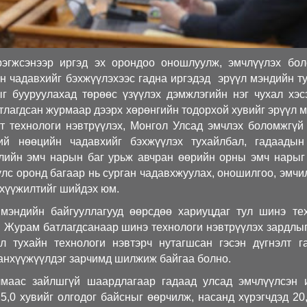
эгжсэнээр иргэд эх орондоо оношлуулж, эмчлүүлэх бо
н чадавхийг бэхжүүлэхээс гадна иргэдэд эрүүл мэндийн т
г бууруулахад төрөөс үзүүлэх дэмжлэгийн нэг чухал хэс
атлагдсан журмаар дээрх хөрөнгийн тодорхой хувийг эрүүл 
т технологи нэвтрүүлэх, Монгол Улсад эмчлэх боломжгүй
ний нөөцийн чадавхийг бэхжүүлэх тухайлбал, гадаадын
лийн эмч нарын баг урьж авчран өөрийн орны эмч нары
улс оронд багаар нь сурган чадавхжуулах, оношилгоо, эмчи
нхүүжилтийг шийдэх юм.
мэндийн байгууллагууд өөрсдөө хариуцдаг тул шинэ те
 Журам батлагдсанаар шинэ технологи нэвтрүүлэх зардлыг
 тухайн технологи нэвтэрч нутагшсан гэсэн дүгнэлт г
анхүүжүүлдэг зарчимд шилжиж байгаа болно.
маас зайлшгүй шаардлагаар гадаад улсад эмчлүүлсэн 
,0 хувийг олгодог байсныг өөрчилж, насанд хүрэгчдэд 20,