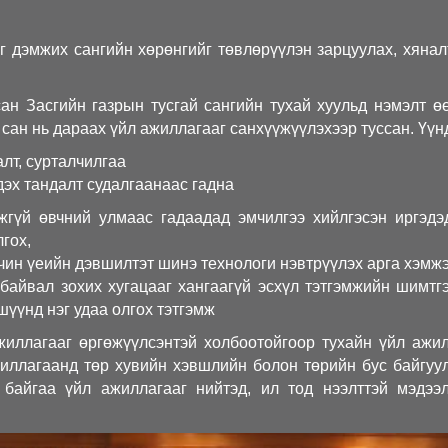
 дэмжих сангийн хөрөнгийг төвлөрүүлэн зарцуулах, хянал
н Засгийн газрын тусгай сангийн тухай хуульд нэмэлт ө
сан нь дараах үйл ажиллагааг санхүүжүүлэхээр туссан. Үүн
лт, сурталчилгаа
дэх тандалт судалгаанаас гадна
гүй өвчний улмаас гадаадад эмчилгээ хийлгэсэн иргэдэ
гох,
чин үеийн дэвшилтэт шинэ технологи нэвтрүүлэх арга хэмж
байвал зохих хугацааг хангаагүй эсхүл тэтгэмжийн шимтг
шүүнд нэг удаа олгох тэтгэмж
жиллагааг өргөжүүлсэнтэй холбоотойгоор тухайн үйл ажи
жиллагаанд төр хувийн хэвшлийн болон төрийн бус байгуу
 байгаа үйл ажиллагааг нийтэд, ил тод нээлттэй мэдээ