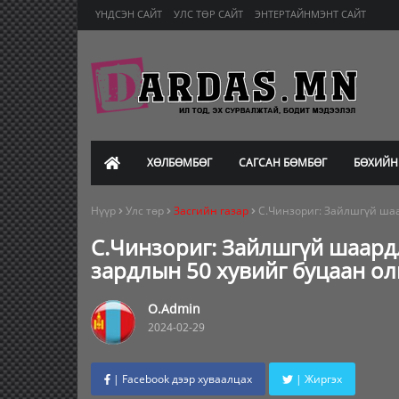
ҮНДСЭН САЙТ
УЛС ТӨР САЙТ
ЭНТЕРТАЙНМЭНТ САЙТ
ХӨЛБӨМБӨГ
САГСАН БӨМБӨГ
БӨХИЙН
Нүүр
Улс төр
Засгийн газар
С.Чинзориг: Зайлшгүй шаа
С.Чинзориг: Зайлшгүй шаард
зардлын 50 хувийг буцаан о
O.Admin
2024-02-29
| Facebook дээр хуваалцах
| Жиргэх