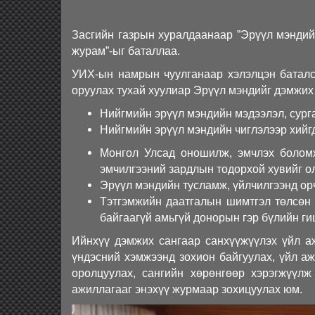
Засгийн газрын хуралдаанаар ”Эрүүл мэндийг
журам”-ыг баталлаа.
УИХ-ын намрын чуулганаар хэлэлцэн баталса
оруулах тухай хуулиар Эрүүл мэндийг дэмжих 
Нийгмийн эрүүл мэндийн мэдээлэл, сурга
Нийгмийн эрүүл мэндийн чиглэлээр хийг
Монгол Улсад оношилж, эмчлэх боломж
эмчилгээний зардлын тодорхой хувийг ол
Эрүүл мэндийн тусламж, үйлчилгээнд ор
Тэтгэмжийн даатгалын шимтгэл төлсөн 
байгаагүй амьгүй донорын гэр бүлийн ги
Ийнхүү дэмжих сангаар санхүүжүүлэх үйл а
үндэсний хэмжээнд зохион байгуулах, үйл а
оролцуулах, сангийн хөрөнгөөр хэрэгжүүлж
ажиллагааг энэхүү журмаар зохицуулах юм.