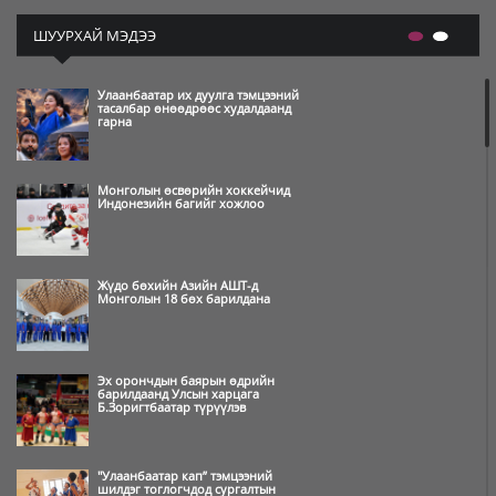
ШУУРХАЙ МЭДЭЭ
Улаанбаатар их дуулга тэмцээний
тасалбар өнөөдрөөс худалдаанд
гарна
Монголын өсвөрийн хоккейчид
Индонезийн багийг хожлоо
Жүдо бөхийн Азийн АШТ-д
Монголын 18 бөх барилдана
Эх орончдын баярын өдрийн
барилдаанд Улсын харцага
Б.Зоригтбаатар түрүүлэв
"Улаанбаатар кап” тэмцээний
шилдэг тоглогчдод сургалтын