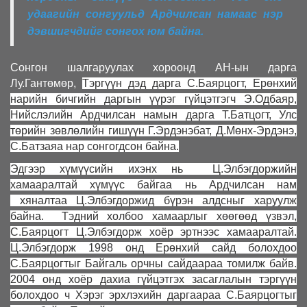
удаагийн сонгуульд Ардчилсан намаас нэр
дэвшигчдийг сонгох юм байна.
Сонгон шалгаруулах хороонд АН-ын дарга
Лу.Гантөмөр,
Тэргүүн дэд дарга С.Баярцогт, Ерөнхий
нарийн бичгийн даргын үүрэг гүйцэтгэгч Э.Одбаяр,
Нийслэлийн Ардчилсан намын дарга Т.Батцогт, Улс
төрийн зөвлөлийн гишүүн Г.Эрдэнэбат, Д.Мөнх-Эрдэнэ,
С.Батзаяа нар сонгогдсон байна.
Эдгээр хүмүүсийн ихэнх нь Ц.Элбэгдоржийн
хамааралтай хүмүүс байгаа нь Ардчилсан нам
хяналтаа Ц.Элбэгдоржид бүрэн алдсныг харуулж
байна. Тэдний холбоо хамаарлыг хөөгөөд үзвэл,
С.Баярцогт Ц.Элбэгдорж хоёр эртнээс хамааралтай.
Ц.Элбэгдорж 1998 онд Ерөнхий сайд болохдоо
С.Баярцогтыг Байгаль орчны сайдаараа томилж байв.
2004 онд хоёр дахиа гүйцэтгэх засаглалын тэргүүн
болохдоо ч Хэрэг эрхлэхийн даргаараа С.Баярцогтыг