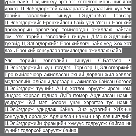
урьж байв. Тэд ийнхүү эртнээс хөтөлгөө морь шиг явж
иржээ. Ц.Элбэгдоржтой хамааралтай дараагийн хүн Улс
төрийн зөвлөлийн гишүүн Г.Эрдэнэбат. Тэрбээр
Ц.Элбэгдоржийг Ерөнхийлөгч байх үед Улсын Ерөнхий
прокурорын орлогчоор томилогдон ажиллаж байсан
юм. Улс төрийн зөвлөлийн гишүүн Д.Мөнх-Эрдэнийн
тухайд Ц.Элбэгдоржийг Ерөнхийлөгч байх үед Хөх хот
дахь Ерөнхий консулаар томилогдон ажиллаж байв.
Улс төрийн зөвлөлийн гишүүн С.Батзаяа ч
Ц.Элбэгдоржийн хүн гэгддэг. Тэрбээр Ц.Элбэгдоржийг
Ерөнхийлөгчөөр ажилласан эхний дөрвөн жил хэвлэл
мэдээллийн албаны даргаар нь ажиллаж байсан бөгөөд
Ц.Элбэгдорж түүнийг АН-д хөтлөн оруулж ирсэн юм.
Эндээс харвал гаднаа Лу.Гантөмөр Ардчилсан намыг
удирдаж буй мэт боловч үнэн хэрэгтээ тус намыг
Ц.Элбэгдорж удирдаж байна. Энэ удаагийн УИХ-ын
сонгуульд оролцох Ардчилсан намын нэр дэвшигчдийг
Ц.Элбэгдоржийн фракцийн хүмүүс тодруулж байгаа нь
үүнийг тодорхой харуулж байна.