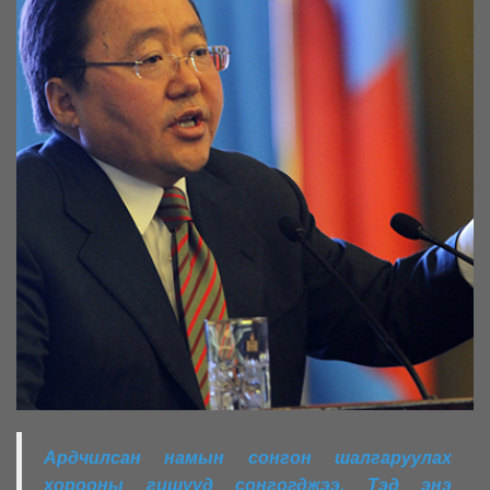
Ардчилсан намын сонгон шалгаруулах
хорооны гишүүд сонгогджээ. Тэд энэ