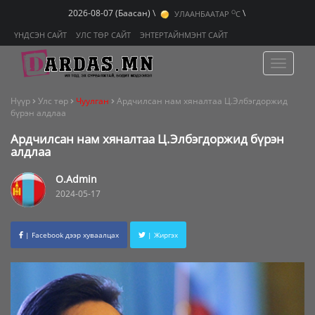
O
2026-08-07 (Баасан) \
\
УЛААНБААТАР
C
O
ДАРХАН
C
O
ҮНДСЭН САЙТ
УЛС ТӨР САЙТ
ЭНТЕРТАЙНМЭНТ САЙТ
ЭРДЭНЭТ
C
Toggle
navigat
Нүүр
Улс төр
Чуулган
Ардчилсан нам хяналтаа Ц.Элбэгдоржид
бүрэн алдлаа
Ардчилсан нам хяналтаа Ц.Элбэгдоржид бүрэн
алдлаа
O.Admin
2024-05-17
| Facebook дээр хуваалцах
| Жиргэх