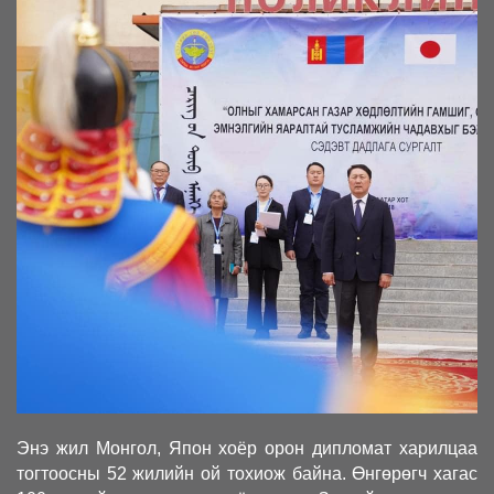
Энэ жил Монгол, Япон хоёр орон дипломат харилцаа
тогтоосны 52 жилийн ой тохиож байна. Өнгөрөгч хагас