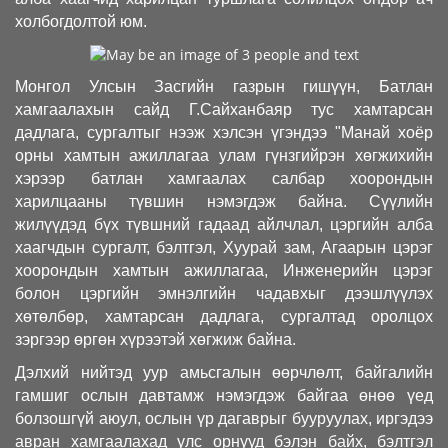
холбогдолтой юм.
Монгол Улсын Засгийн газрын гишүүн, Батлан
хамгаалахын сайд Г.Сайханбаяр тус хамтарсан
дадлага, сургалтыг нээж хэлсэн үгэндээ "Манай хоёр
орны хамтын ажиллагаа улам гүнзгийрэн хөгжихийн
хэрээр батлан хамгаалах салбар хоорондын
харилцааны түвшин нэмэгдэж байна. Сүүлийн
жилүүдэд бүх түвшний гадаад айлчлал, цэргийн алба
хаагчдын сургалт, бэлтгэл, Хуурай зам, Агаарын цэрэг
хоорондын хамтын ажиллагаа, Инженерийн цэрэг
болон цэргийн эмнэлгийн чадавхыг дээшлүүлэх
хөтөлбөр, хамтарсан дадлага, сургалтад оролцох
зэргээр өргөн хүрээтэй хөгжиж байна.
Дэлхий нийтэд уур амьсгалын өөрчлөлт, байгалийн
гамшиг ослын давтамж нэмэгдэж байгаа өнөө үед
болзошгүй аюул, ослын үр дагаврыг бууруулах, иргэдээ
авран хамгаалахад улс орнууд бэлэн байх, бэлтгэл