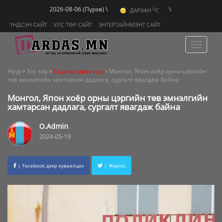
O
2026-08-06 (Пүрэв) \
\
ДАРХАН
C
O
ЭРДЭНЭТ
C
O
ҮНДСЭН САЙТ
УЛС ТӨР САЙТ
ЭНТЕРТАЙНМЭНТ САЙТ
УЛААНБААТАР
C
Toggle
navigat
Нүүр
Улс төр
Гадаад харилцаа
Монгол, Япон хоёр орны цэргийн
төв эмнэлгийн хамтарсан дадлага, сургалт явагдаж байна
Монгол, Япон хоёр орны цэргийн төв эмнэлгийн
хамтарсан дадлага, сургалт явагдаж байна
O.Admin
2024-05-19
| Facebook дээр хуваалцах
| Жиргэх