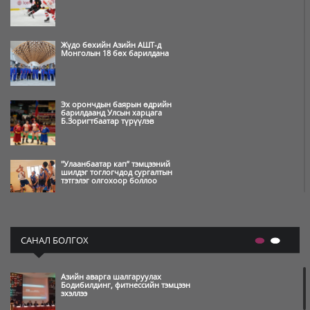
Жүдо бөхийн Азийн АШТ-д
Монголын 18 бөх барилдана
Эх орончдын баярын өдрийн
барилдаанд Улсын харцага
Б.Зоригтбаатар түрүүлэв
"Улаанбаатар кап” тэмцээний
шилдэг тоглогчдод сургалтын
тэтгэлэг олгохоор боллоо
Өвлийн олимпын наадам
амжилттай зохион байгуулагдаж,
САНАЛ БОЛГОХ
өндөрлөлөө
Азийн аварга шалгаруулах
Өвлийн олимпын нээлт бямба
Бодибилдинг, фитнессийн тэмцээн
гарагийн шөнө болно
эхэллээ