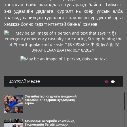
хангасан байх шаардлага тулгараад байна. Тиймээс
энэ удаагийн дадлага, сургалт нь хоёр улсын алба
хаагчид харилцан туршлага солилцсон үр дүнтэй арга
хэмжээ болно гэдэгт итгэлтэй байна" хэмээв.
ШУУРХАЙ МЭДЭЭ
Улаанбаатар их дуулга тэмцээний
тасалбар өнөөдрөөс худалдаанд
гарна
Монголын өсвөрийн хоккейчид
Индонезийн багийг хожлоо