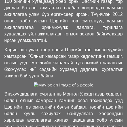
100 жилийн хугацаанд хоёр орны Засгийн газар, тэр
дундаа батлан хамгаалах салбар хоорондох хамтын
ажиллагаа улам бүр өргөжсөөр ирсэн. Түүнчлэн 2012
оноос хоёр улсын Цэргийн төв эмнэлгүүд хамтын
ажиллагаагаа эрчимжүүлж дадлага, туршлага
хуваалцах үйл ажиллагааг тогмол зохион байгуулсаар
ирсэн уламжлалтай.
Харин энэ удаа хоёр орны Цэргийн төв эмнэлгүүдийн
хамтарсан "Олныг хамарсан газар хөдлөлтийн гамшиг,
ослын үед эмнэлгийн яаралтай тусламжийн чадавхыг
бэхжүүлэх нь" сэдвийн хүрээнд дадлага, сургалтыг
зохион байгуулж байна.
Энэхүү дадлага, сургалт нь Монгол Улсад газар хөдлөлт
болон олныг хамарсан гамшиг осол тохиолдох үед
Цэргийн төв эмнэлгийн бэлэн байдал, төрийн цэргийн
болон хууль сахиулах байгууллага хоорондын
харилцан ажиллагааг хангах, цаашлаад хоёр улсын
алба хаагчид харилцан туршлага солилцох өндөр ач