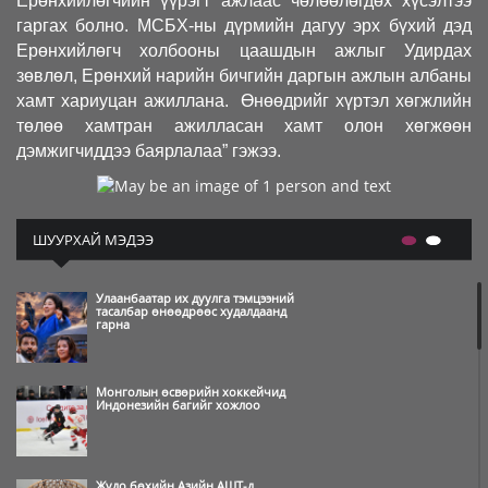
Ерөнхийлөгчийн үүрэгт ажлаас чөлөөлөгдөх хүсэлтээ
гаргах болно. МСБХ-ны дүрмийн дагуу эрх бүхий дэд
Ерөнхийлөгч холбооны цаашдын ажлыг Удирдах
зөвлөл, Ерөнхий нарийн бичгийн даргын ажлын албаны
хамт хариуцан ажиллана. Өнөөдрийг хүртэл хөгжлийн
төлөө хамтран ажилласан хамт олон хөгжөөн
дэмжигчиддээ баярлалаа” гэжээ.
ШУУРХАЙ МЭДЭЭ
Улаанбаатар их дуулга тэмцээний
тасалбар өнөөдрөөс худалдаанд
гарна
Монголын өсвөрийн хоккейчид
Индонезийн багийг хожлоо
Жүдо бөхийн Азийн АШТ-д