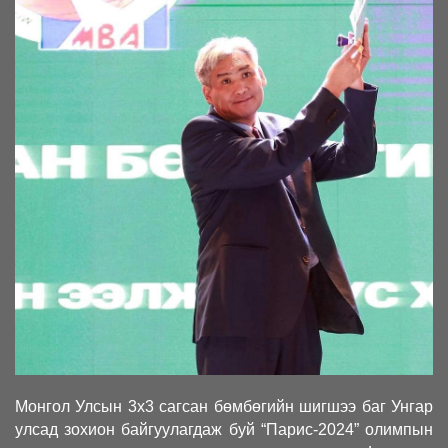
Монгол Улсын 3х3 сагсан бөмбөгийн шигшээ баг Унгар
улсад зохион байгуулагдаж буй “Парис-2024” олимпын