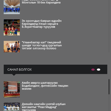
Монголын 18 бөх барилдана
Эх орончдын баярын өдрийн
барилдаанд Улсын харцага
Б.Зоригтбаатар түрүүлэв
"Улаанбаатар кап” тэмцээний
шилдэг тоглогчдод сургалтын
тэтгэлэг олгохоор боллоо
Өвлийн олимпын наадам
амжилттай зохион байгуулагдаж,
САНАЛ БОЛГОХ
өндөрлөлөө
Азийн аварга шалгаруулах
Өвлийн олимпын нээлт бямба
Бодибилдинг, фитнессийн тэмцээн
гарагийн шөнө болно
эхэллээ
Дэлхийн хамгийн үнэтэй клубын
Монгол Улсын баг Heyball-ын
жагсаалтыг “Реал Мадрид”
багийн дэлхийн цомд түрүүлжээ
тэргүүллээ