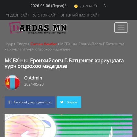
O
2026-08-06 (Пүрэв) \
\
ДАРХАН
C
O
ЭРДЭНЭТ
C
O
ҮНДСЭН САЙТ
УЛС ТӨР САЙТ
ЭНТЕРТАЙНМЭНТ САЙТ
УЛААНБААТАР
C
Toggle
navigat
Нүүр
Спорт
Сагсан бөмбөг
МСБХ-ны Ерөнхийлөгч Г.Батцэнгэл
хариуцлага үүрч огцрохоо мэдэгдлээ
МСБХ-ны Ерөнхийлөгч Г.Батцэнгэл хариуцлага
үүрч огцрохоо мэдэгдлээ
O.Admin
2024-05-20
| Facebook дээр хуваалцах
| Жиргэх