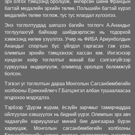
эрх олгох тэмцээнд оролцож, өнгөрсөн шөнө Францын
багтай медалийн эрхийн төлөө, Польшийн багтай хүрэл
медалийн төлөө тоглож, тус тус ялагдал хүлээлээ.
Энэ тоглолтуудад шигшээ багийн тоглогч А.Анандыг
тоглуулахгүй байхаар шийдвэрлэсэн нь тодорхой
хэмжээнд нөлөө үзүүллээ. Учир нь ФИБА Ариунболдын
Анандыг спортын бус үйлдэл гаргасан гэж үзэн,
олимпын эрхийн тэмцээнээс хассан юм. Ингэснээр
хүндхэн хоёр тоглолтыг манай баг сэлгээгүйгээр
гурвуулаа өндөрлүүлж, олимпод оролцох боломжгүй
болсон.
Тэгвэл уг тоглолтын дараа Монголын Сагсанбөмбөгийн
холбооны Ерөнхийлөгч Г.Батцэнгэл албан тушаалаасаа
огцрохоо мэдэгдлээ.
Тэрбээр “Дүрэм журам, ёсзүйн зарчмыг тамирчиддаа
ойлгуулан хэвшүүлэх нь бидний үүрэг. Олимпын эрх авч
чадаагүйн хариуцлагыг миний бие дангаараа бүрэн
хариуцаж, Монголын сагсанбөмбөгийн холбооны