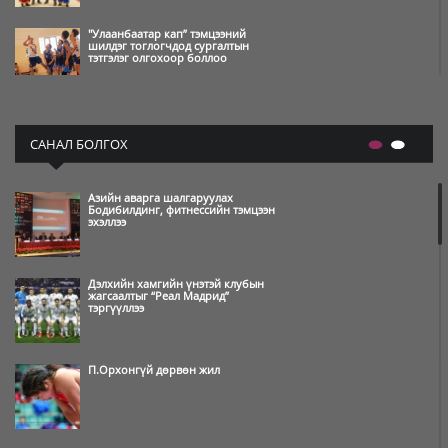
"Улаанбаатар кап” тэмцээний
шилдэг тоглогчдод сургалтын
тэтгэлэг олгохоор боллоо
Өвлийн олимпын наадам
амжилттай зохион байгуулагдаж,
САНАЛ БОЛГОХ
өндөрлөлөө
Азийн аварга шалгаруулах
Өвлийн олимпын нээлт бямба
Бодибилдинг, фитнессийн тэмцээн
гарагийн шөнө болно
эхэллээ
Дэлхийн хамгийн үнэтэй клубын
Монгол Улсын баг Heyball-ын
жагсаалтыг “Реал Мадрид”
багийн дэлхийн цомд түрүүлжээ
тэргүүллээ
П.Орхонгүй дөрвөн жил
Пауэрлифтингийн нэгдсэн
холбооноос анхны МУГТ эмэгтэй
тодорлоо