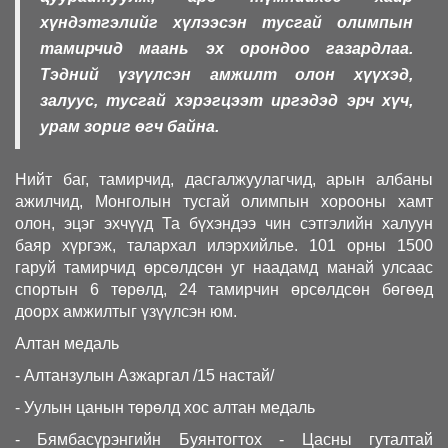
хүндэтгэлийг хүлээсэн тусгай олимпын
тамирчид маань эх орондоо газардлаа.
Тэдний үзүүлсэн амжилт олон хүүхэд,
залуус, тусгай хэрэгцээт иргэдэд эрч хүч,
урам зориг өгч байна.
Нийт баг, тамирчид, дасгалжуулагчид, арын албаны
ажилчид, Монголын тусгай олимпын хорооны хамт
олон, эцэг эхчүүд Та бүхэндээ чин сэтгэлийн халуун
баяр хүргэж, талархал илэрхийлье. 101 орны 1500
гаруй тамирчид өрсөлдсөн уг наадамд манай улсаас
спортын 6 төрөлд, 24 тамирчин өрсөлдсөн бөгөөд
доорх амжилтыг үзүүлсэн юм.
Алтан медаль
- Алтанзулын Азжаргал /15 настай/
- Уулын цанын төрөлд хос алтан медаль
- Бямбасүрэнгийн Буянтогтох - Цасны гуталтай