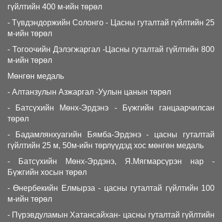
гүйлтийн 400 м-ийн төрөл
- Түвдэндоржийн Солонго - Цасны гуталтай гүйлтийн 25
м-ийн төрөл
- Тогоочийн Дэлэгжаргал -Цасны гуталтай гүйлтийн 800
м-ийн төрөл
Мөнгөн медаль
- Алтанзулын Азжаргал -Уулын цанын төрөл
- Батсүхийн Мөнх-Эрдэнэ - Бүжгийн ганцаарчилсан
төрөл
- Бадамлянхуагийн Бямба-Эрдэнэ - цасны гуталтай
гүйлтийн 25 м, 50м-ийн төрлүүдэд хос мөнгөн медаль
- Батсүхийн Мөнх-Эрдэнэ, Я.Мягмарсүрэн нар -
Бүжгийн хосын төрөл
- Өнербекийн Елмырза - цасны гуталтай гүйлтийн 100
м-ийн төрөл
- Пүрэвдуламын Хатансайхан- цасны гуталтай гүйлтийн