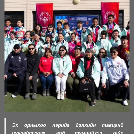
Эх орныхоо нэрийг дэлхийн тавцанд
цуурайтуулж, ард түмнийхээ хайр