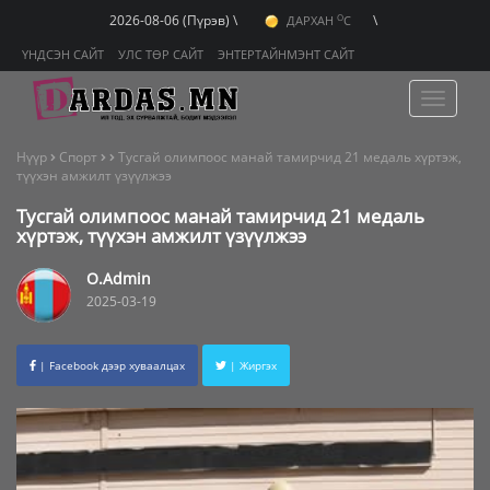
O
2026-08-06 (Пүрэв) \
\
ДАРХАН
C
O
ЭРДЭНЭТ
C
O
ҮНДСЭН САЙТ
УЛС ТӨР САЙТ
ЭНТЕРТАЙНМЭНТ САЙТ
УЛААНБААТАР
C
Toggle
navigat
Нүүр
Спорт
Тусгай олимпоос манай тамирчид 21 медаль хүртэж,
түүхэн амжилт үзүүлжээ
Тусгай олимпоос манай тамирчид 21 медаль
хүртэж, түүхэн амжилт үзүүлжээ
O.Admin
2025-03-19
| Facebook дээр хуваалцах
| Жиргэх