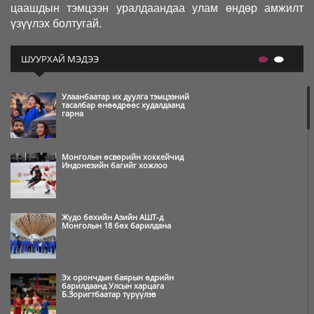
цаашдын тэмцээн уралдаандаа улам өндөр амжилт
үзүүлэх болтугай.
ШУУРХАЙ МЭДЭЭ
Улаанбаатар их дуулга тэмцээний
тасалбар өнөөдрөөс худалдаанд
гарна
Монголын өсвөрийн хоккейчид
Индонезийн багийг хожлоо
Жүдо бөхийн Азийн АШТ-д
Монголын 18 бөх барилдана
Эх орончдын баярын өдрийн
барилдаанд Улсын харцага
Б.Зоригтбаатар түрүүлэв