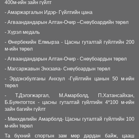
400м-ийн зайн гүйлт
- Амаржаргалын Идэр- Гүйлтийн цана
- Агваандандарын Алтан-Очир –Снөүбоардийн төрөл
- Хүрэл медаль
- Өнербекийн Елмырза - Цасны гуталтай гүйлтийн 200
м-ийн төрөл
- Агваандандарын Алтан-Очир - Снөүбоардын төрөл
- Магсаржавын Энхзаяа- Снөүбоардын төрөл
- Эрдэнэбулганы Анхзул -Гүйлтийн цанын 50 м-ийн
төрөл
- Т.Дэлэгжаргал, М.Амарболд, П.Хатансайхан,
Б.Буянтогтох - цасны гуталтай гүйлтийн 4*100 м-ийн
зайн багийн гүйлт
- Мөнхдөлийн Амарболд- Цасны гуталтай гүйлтийн 100
м-ийн төрөл
Та бүхний спортын зам мөр дардан байж, цааш