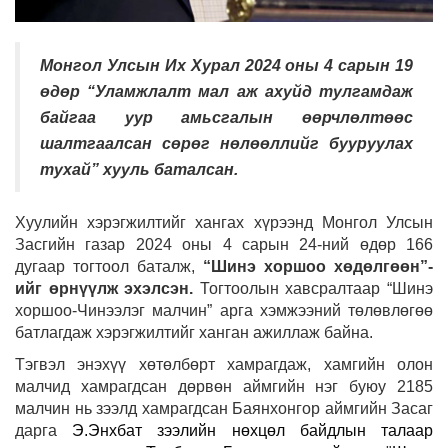
Монгол Улсын Их Хурал 2024 оны 4 сарын 19
өдөр “Уламжлалт мал аж ахуйд тулгамдаж
байгаа уур амьсгалын өөрчлөлтөөс
шалтгаалсан сөрөг нөлөөллийг бууруулах
тухай” хууль баталсан.
Хуулийн хэрэгжилтийг хангах хүрээнд Монгол Улсын
Засгийн газар 2024 оны 4 сарын 24-ний өдөр 166
дугаар тогтоол баталж,
“Шинэ хоршоо хөдөлгөөн”-
ийг өрнүүлж эхэлсэн.
Тогтоолын хавсралтаар “
Шинэ
хоршоо-Чинээлэг малчин” арга хэмжээний төлөвлөгөө
батлагдаж хэрэгжилтийг ханган ажиллаж байна.
Тэгвэл энэхүү хөтөлбөрт хамрагдаж, хамгийн олон
малчид хамрагдсан дөрвөн аймгийн нэг буюу 2185
малчин нь зээлд хамрагдсан Баянхонгор аймгийн Засаг
дарга
Э.Энхбат зээлийн нөхцөл байдлын талаар