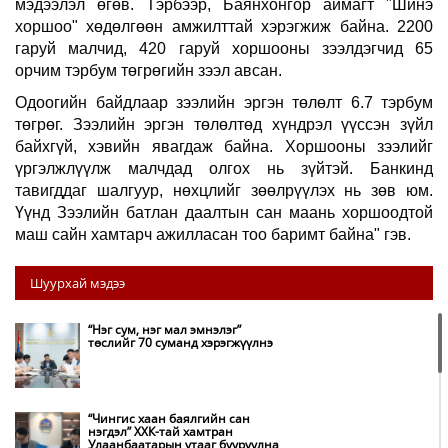
мэдээлэл өгөв. Тэрбээр, Баянхонгор
аймагт
"
Шинэ
хоршоо"
хөдөлгөөн
амжилттай
хэрэгжиж
байна. 2200
гаруй малчид, 420 гаруй хоршооны зээлдэгчид 65
орчим тэрбум төгрөгийн зээл авсан.
Одоогийн
байдлаар
зээлийн
эргэн
төлөлт 6.7 тэрбум
төгрөг. Зээлийн
эргэн
төлөлтөд
хүндрэл
үүссэн
зүйл
байхгүй, хэвийн
явагдаж
байна. Хоршооны зээлийг
үргэлжлүүлж малчдад олгох нь зүйтэй. Банкинд
тавигддаг шалгуур, нөхцлийг зөөлрүүлэх нь зөв юм.
Үүнд Зээлийн батлан даалтын сан маань хоршоодтой
маш сайн хамтарч ажилласан тоо баримт байна" гэв.
Шуурхай мэдээ
“Нэг сум, нэг мал эмнэлэг”
төслийг 70 суманд хэрэгжүүлнэ
“Чингис хаан баялгийн сан
нэгдэл” ХХК-тай хамтран
Улаанбаатарын утааг бууруулна