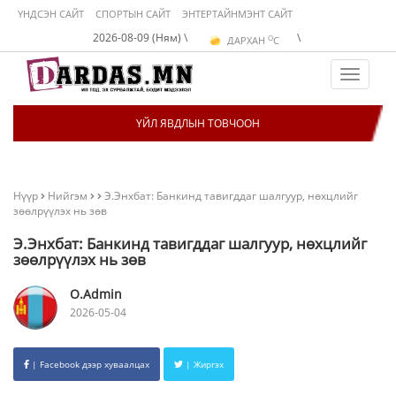
ҮНДСЭН САЙТ
СПОРТЫН САЙТ
ЭНТЕРТАЙНМЭНТ САЙТ
O
2026-08-09 (Ням) \
\
ДАРХАН
C
O
ЭРДЭНЭТ
C
O
УЛААНБААТАР
C
Toggle
navigat
ҮЙЛ ЯВДЛЫН ТОВЧООН
Нүүр
Нийгэм
Э.Энхбат: Банкинд тавигддаг шалгуур, нөхцлийг
зөөлрүүлэх нь зөв
Э.Энхбат: Банкинд тавигддаг шалгуур, нөхцлийг
зөөлрүүлэх нь зөв
O.Admin
2026-05-04
| Facebook дээр хуваалцах
| Жиргэх