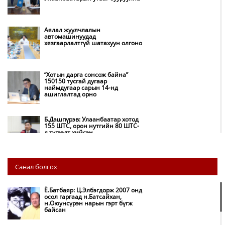
Аялал жуулчлалын
автомашинуудад
хязгаарлалтгүй шатахуун олгоно
“Хотын дарга сонсож байна”
150150 тусгай дугаар
наймдугаар сарын 14-нд
ашиглалтад орно
Б.Дашпүрэв: Улаанбаатар хотод
155 ШТС, орон нутгийн 80 ШТС-
д түгээлт хийсэн
НИТХ: Багануур ХК-ийг түшиглэн
Санал болгох
нүүрс-пиролизийн үйлдвэр
байгуулж, ирэх оноос хагас кокс
түлшийг дотооддоо үйлдвэрлэнэ
Ё.Батбаяр: Ц.Элбэгдорж 2007 онд
осол гаргаад н.Батсайхан,
н.Оюунсүрэн нарын гэрт бүгж
Амаргүй цаг үеийг ирэх
байсан
өдрүүдэд ч бид хамтдаа л даван
туулна