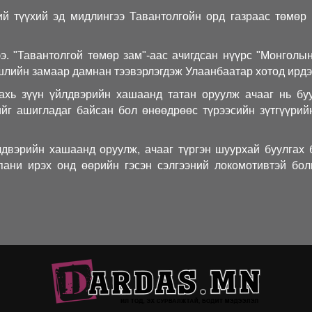
й түүхий эд мидлингээ Тавантолгойн орд газраас төмөр
ээ.
"Тавантолгой төмөр зам"-аас ачигдсан нүүрс "Монголы
шлийн замаар дамнан тээвэрлэгдэж Улаанбаатар хотод ирдэ
хь зүүн үйлдвэрийн хашаанд татан оруулж ачааг нь буу
йг ашигладаг байсан бол өнөөдрөөс түрээсийн зүтгүүрий
лдвэрийн хашаанд оруулж, ачааг түргэн шуурхай буулгах
пани ирэх онд өөрийн гэсэн сэлгээний локомотивтэй бо