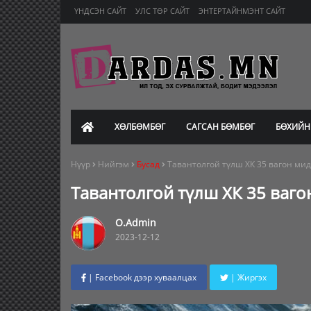
ҮНДСЭН САЙТ
УЛС ТӨР САЙТ
ЭНТЕРТАЙНМЭНТ САЙТ
ХӨЛБӨМБӨГ
САГСАН БӨМБӨГ
БӨХИЙН
Нүүр
Нийгэм
Бусад
Тавантолгой түлш ХК 35 вагон мид
Тавантолгой түлш ХК 35 ваго
O.Admin
2023-12-12
| Facebook дээр хуваалцах
| Жиргэх