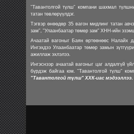
"Тавантолгой түлш" компани шахмал түлшни
татан төвлөрүүлдэг.
Тэгвэр өнөөдөр 35 вагон мидлинг татан авч
зам", "Улаанбаатар төмөр зам" ХНН-ийн эзэм
Ачаатай вагоныг Баян өртөөнөөс Налайх да
Ингэхдээ Улаанбаатар төмөр замын зүтгүүри
ажиллаж эхлэлээ.
Ингэснээр ачаатай вагоныг цаг алдалгүй үй
бүрдэж байгаа юм. "Тавантолгой түлш" ком
"Тавантолгой түлш" ХХК-иас мэдээллээ.