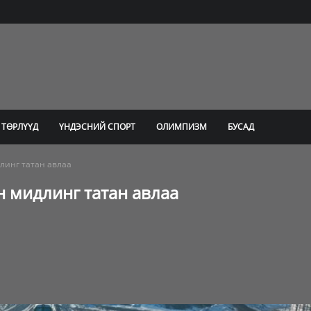
 ТӨРЛҮҮД
ҮНДЭСНИЙ СПОРТ
ОЛИМПИЗМ
БУСАД
линг татан авлаа
н мидлинг татан авлаа