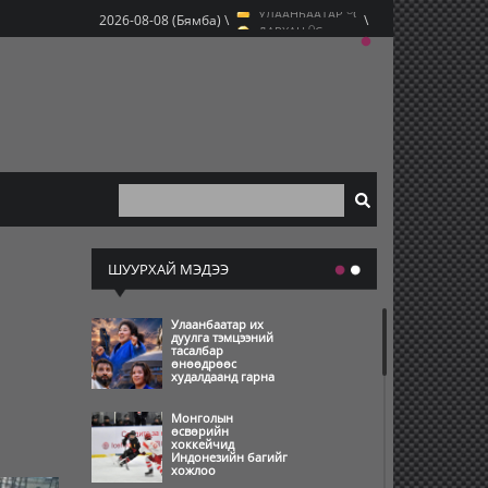
УЛААНБААТАР
C
2026-08-08 (Бямба) \
\
O
ДАРХАН
C
O
ЭРДЭНЭТ
C
O
УЛААНБААТАР
C
ШУУРХАЙ МЭДЭЭ
Улаанбаатар их
дуулга тэмцээний
тасалбар
өнөөдрөөс
худалдаанд гарна
Монголын
өсвөрийн
хоккейчид
Индонезийн багийг
хожлоо