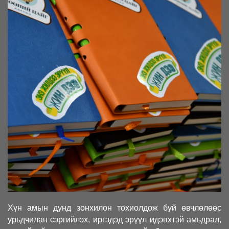
Хүн амын дунд зонхилон тохиолдож буй өвчлөлөөс
урьдчилан сэргийлэх, иргэдэд эрүүл идэвхтэй амьдрал,