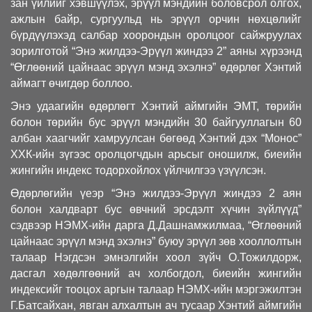
зан үйлийг хэвшүүлэх, эрүүл мэндийн боловсрол олгох,
ажлын байр, сургуульд нь эрүүл орчин нөхцөлийг
бүрдүүлэхэд салбар хоорондын оролцоог сайжруулах
зорилготой “Энэ жилдээ-Эрүүл жиндээ 2” аяны хүрээнд
“Өглөөний цайнаас эрүүл мэнд эхэлнэ” өдөрлөг Хэнтий
аймагт өчигдөр боллоо.
Энэ удаагийн өдөрлөгт Хэнтий аймгийн ЭМТ, төрийн
болон төрийн бус эрүүл мэндийн 30 байгууллагын 60
албан хаагчийг хамруулсан бөгөөд Хэнтий дэх “Монос”
ХХК-ийн зүгээс оролцогчдын арьсыг оношилж, биеийн
жингийн индекс тодорхойлох үйлчилгээ үзүүлсэн.
Өдөрлөгийн үеэр “Энэ жилдээ-Эрүүл жиндээ 2 аян
болон халдварт бус өвчний эрсдэлт хүчин зүйлүүд”
сэдвээр НЭМХ-ийн дарга Д.Дашнамжилмаа, “Өглөөний
цайнаас эрүүл мэнд эхэлнэ” буюу эрүүл зөв хооллолтын
талаар Нэгдсэн эмнэлгийн хоол зүйч О.Тожилдорж,
дасгал хөдөлгөөний ач холбогдол, биеийн жингийн
индексийг тооцох аргын талаар НЭМХ-ийн мэргэжилтэн
Г.Батсайхан, явган алхалтын ач тусаар Хэнтий аймгийн