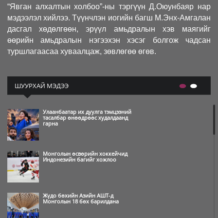
“Явган алхалтын холбоо”-ны тэргүүн Д.Оюунбаяр нар
мэдээлэл хийлээ. Түүнчлэн иогийн багш М.Энх-Амгалан
дасгал хөдөлгөөн, эрүүл амьдралын хэв маягийг
өөрийн амьдралын нэгээхэн хэсэг болгож чадсан
туршлагаасаа хуваалцаж, зөвлөгөө өгөв.
ШУУРХАЙ МЭДЭЭ
Улаанбаатар их дуулга тэмцээний
тасалбар өнөөдрөөс худалдаанд
гарна
Монголын өсвөрийн хоккейчид
Индонезийн багийг хожлоо
Жүдо бөхийн Азийн АШТ-д
Монголын 18 бөх барилдана