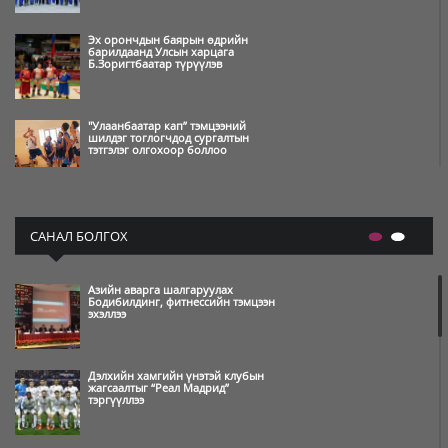
Эх орончдын баярын өдрийн
барилдаанд Улсын харцага
Б.Зоригтбаатар түрүүлэв
"Улаанбаатар кап” тэмцээний
шилдэг тоглогчдод сургалтын
тэтгэлэг олгохоор боллоо
Өвлийн олимпын наадам
амжилттай зохион байгуулагдаж,
САНАЛ БОЛГОХ
өндөрлөлөө
Азийн аварга шалгаруулах
Өвлийн олимпын нээлт бямба
Бодибилдинг, фитнессийн тэмцээн
гарагийн шөнө болно
эхэллээ
Дэлхийн хамгийн үнэтэй клубын
Монгол Улсын баг Heyball-ын
жагсаалтыг “Реал Мадрид”
багийн дэлхийн цомд түрүүлжээ
тэргүүллээ