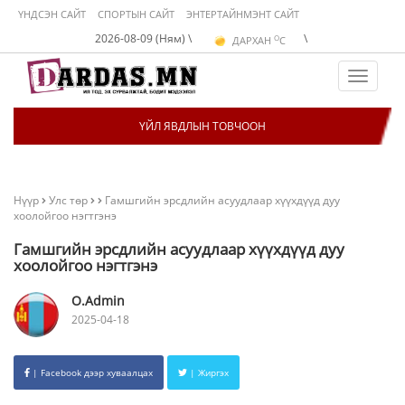
ҮНДСЭН САЙТ
СПОРТЫН САЙТ
ЭНТЕРТАЙНМЭНТ САЙТ
O
УЛААНБААТАР
C
O
2026-08-09 (Ням) \
\
ДАРХАН
C
O
ЭРДЭНЭТ
C
O
УЛААНБААТАР
C
Toggle
navigat
ҮЙЛ ЯВДЛЫН ТОВЧООН
Нүүр
Улс төр
Гамшгийн эрсдлийн асуудлаар хүүхдүүд дуу
хоолойгоо нэгтгэнэ
Гамшгийн эрсдлийн асуудлаар хүүхдүүд дуу
хоолойгоо нэгтгэнэ
O.Admin
2025-04-18
| Facebook дээр хуваалцах
| Жиргэх