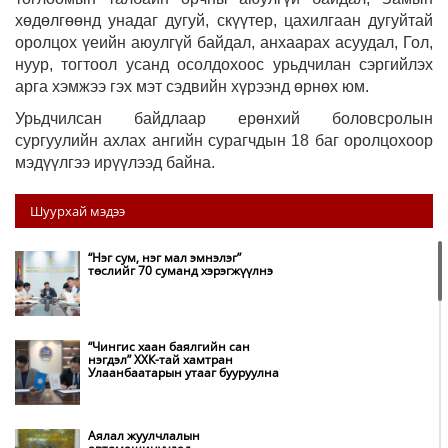
хөдөлгөөнд унадаг дугуй, скүүтер, цахилгаан дугуйтай
оролцох үеийн аюулгүй байдал, анхаарах асуудал, Гол,
нуур, тогтоол усанд осолдохоос урьдчилан сэргийлэх
арга хэмжээ гэх мэт сэдвийн хүрээнд өрнөх юм.
Урьдчилсан байдлаар ерөнхий боловсролын
сургуулийн ахлах ангийн сурагчдын 18 баг оролцохоор
мэдүүлгээ ирүүлээд байна.
Шуурхай мэдээ
“Нэг сум, нэг мал эмнэлэг”
төслийг 70 суманд хэрэгжүүлнэ
“Чингис хаан баялгийн сан
нэгдэл” ХХК-тай хамтран
Улаанбаатарын утааг бууруулна
Аялал жуулчлалын