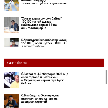
автомашинуудад
хязгаарлалтгүй шатахуун олгоно
“Хотын дарга сонсож байна”
150150 тусгай дугаар
наймдугаар сарын 14-нд
ашиглалтад орно
Б.Дашпүрэв: Улаанбаатар хотод
155 ШТС, орон нутгийн 80 ШТС-
д түгээлт хийсэн
НИТХ: Багануур ХК-ийг түшиглэн
Санал болгох
нүүрс-пиролизийн үйлдвэр
байгуулж, ирэх оноос хагас кокс
түлшийг дотооддоо үйлдвэрлэнэ
Ё.Батбаяр: Ц.Элбэгдорж 2007 онд
осол гаргаад н.Батсайхан,
н.Оюунсүрэн нарын гэрт бүгж
Амаргүй цаг үеийг ирэх
байсан
өдрүүдэд ч бид хамтдаа л даван
туулна
С.Бямбацогт: Оюутнуудаас
шинжилгээ аваад гэрт нь
хариулах хэрэгтэй
НИТХ-ын төлөөлөгчид COP17
бага хурлын бэлтгэл ажлын