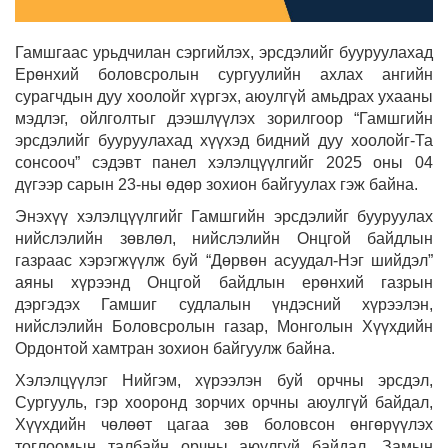
Гамшгаас урьдчилан сэргийлэх, эрсдэлийг бууруулахад
Ерөнхий боловсролын сургуулийн ахлах ангийн
сурагчдын дуу хоолойг хүргэх, аюулгүй амьдрах ухааны
мэдлэг, ойлголтыг дээшлүүлэх зорилгоор “Гамшгийн
эрсдэлийг бууруулахад хүүхэд бидний дуу хоолойг-Та
сонсооч” сэдэвт панел хэлэлцүүлгийг 2025 оны 04
дүгээр сарын 23-ны өдөр зохион байгуулах гэж байна.
Энэхүү хэлэлцүүлгийг Гамшгийн эрсдэлийг бууруулах
нийслэлийн зөвлөл, нийслэлийн Онцгой байдлын
газраас хэрэгжүүлж буй “Дөрвөн асуудал-Нэг шийдэл”
аяны хүрээнд Онцгой байдлын ерөнхий газрын
дэргэдэх Гамшиг судлалын үндэсний хүрээлэн,
нийслэлийн Боловсролын газар, Монголын Хүүхдийн
Ордонтой хамтран зохион байгуулж байна.
Хэлэлцүүлэг Нийгэм, хүрээлэн буй орчны эрсдэл,
Сургууль, гэр хооронд зорчих орчны аюулгүй байдал,
Хүүхдийн чөлөөт цагаа зөв боловсон өнгөрүүлэх
тоглоомын талбайн орчны аюулгүй байдал, Замын