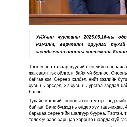
УИХ-ын
чуулганы 2025.05.16-ны
өдр
нэмэлт, өөрчлөлт
оруулах
тухай
зээлдэгчийн
онооны
системийг
болон
Тэгвэл энэ талаар хуулийн төслийн санаачл
жагсаалт гэх ойлголт байхгүй боллоо. Оноон
байгаа юм. Өөрөөр хэлбэл, нийт зээлийн бүтц
хувь нь эрсдэл, 22 хувь нь урсгал зардал б
болно.
Тухайн иргэнийг онооны системээр эрсдэлийг ү
байгаа. Банк бүгдэд нь өндөр хүү тавьчихдаг.
барьцаа хөрөнгийн шалгуур буурна. Тэртэй, т
төлөх учраас барьцаа хөрөнгө шаардахгүй гэсэ