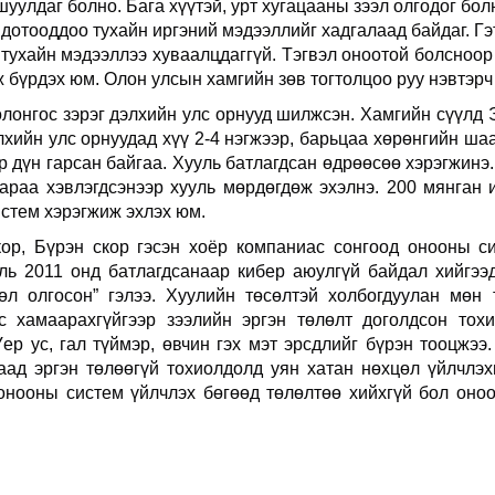
уулдаг болно. Бага хүүтэй, урт хугацааны зээл олгодог бол
дотооддоо тухайн иргэний мэдээллийг хадгалаад байдаг. Гэ
р тухайн мэдээллээ хуваалцдаггүй. Тэгвэл оноотой болсноор
 бүрдэх юм. Олон улсын хамгийн зөв тогтолцоо руу нэвтэрч
лонгос зэрэг дэлхийн улс орнууд шилжсэн. Хамгийн сүүлд Э
лхийн улс орнуудад хүү 2-4 нэгжээр, барьцаа хөрөнгийн ша
 үр дүн гарсан байгаа. Хууль батлагдсан өдрөөсөө хэрэгжинэ.
араа хэвлэгдсэнээр хууль мөрдөгдөж эхэлнэ. 200 мянган 
истем хэрэгжиж эхлэх юм.
ор, Бүрэн скор гэсэн хоёр компаниас сонгоод онооны с
ль 2011 онд батлагдсанаар кибер аюулгүй байдал хийгээ
л олгосон” гэлээ. Хуулийн төсөлтэй холбогдуулан мөн 
эс хамаарахгүйгээр зээлийн эргэн төлөлт доголдсон тох
ер ус, гал түймэр, өвчин гэх мэт эрсдлийг бүрэн тооцжээ.
аад эргэн төлөөгүй тохиолдолд уян хатан нөхцөл үйлчлэх
онооны систем үйлчлэх бөгөөд төлөлтөө хийхгүй бол оноо