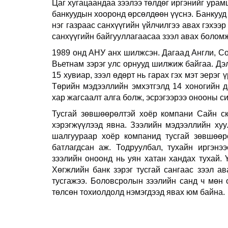
Цаг хугацаандаа зээлээ төлдөг иргэнийг урамш
банкуудын хооронд өрсөлдөөн үүснэ. Банкууд 
нэг газраас санхүүгийн үйлчилгээ авах гэхээ
санхүүгийн байгууллагаасаа зээл авах боломж
1989 онд АНУ анх шилжсэн. Дагаад Англи, Со
Вьетнам зэрэг улс орнууд шилжиж байгаа. Дэ
15 хувиар, зээл өдөрт нь гарах гэх мэт эерэг
Төрийн мэдээллийн эмхэтгэлд 14 хоногийн д
хар жагсаалт алга болж, эсрэгээрээ онооны с
Тусгай зөвшөөрөлтэй хоёр компани Сайн ск
хэрэгжүүлээд явна. Зээлийн мэдээллийн хуу
шалгуураар хоёр компанид тусгай зөвшөөрө
батлагдсан аж. Тодруулбал, тухайн иргэнэ
зээлийн оноонд нь уян хатан хандах тухай. Ү
Хөгжлийн банк зэрэг тусгай сангаас зээл ав
тусгажээ. Боловсролын зээлийн санд ч мөн 
төлсөн тохиолдолд нэмэгдээд явах юм байна.