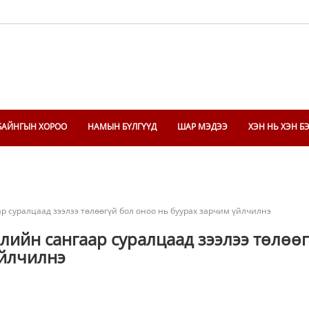
БАЙНГЫН ХОРОО
НАМЫН БҮЛГҮҮД
ШАР МЭДЭЭ
ХЭН НЬ ХЭН Б
р суралцаад зээлээ төлөөгүй бол оноо нь буурах зарчим үйлчилнэ
лийн сангаар суралцаад зээлээ төлөө
үйлчилнэ