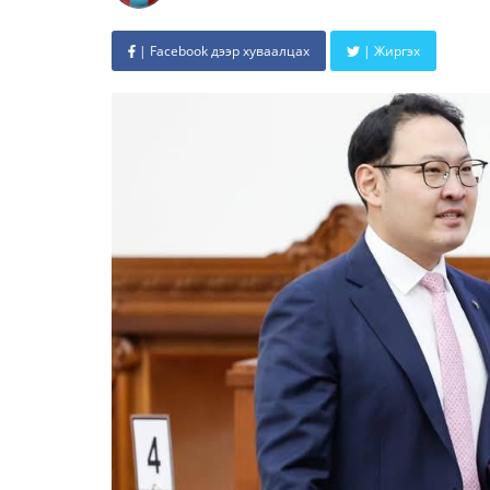
| Facebook дээр хуваалцах
| Жиргэх