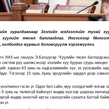
ийн
хуралдаанаар
Зээлийн
мэдээллийн
тухай
ху
хуулийн
төсөл
батлагдлаа. Ингэснээр
Монгол
, холбогдох
журмыг
боловсруулж
хэрэгжүүлнэ.
агч УИХ-ын гишүүн Э.Батшугар “Хуулийн төсөл батлагдсан
ы систем рүү шилжсэнээр зээлийн хүү буурах суурь нөхцөл
ийг харвал 63 хувь нь хадгаламжийн хүү, эх үүсвэрийн зар
айдаг. Тэгэхээр 15 хувь буюу эрсдэлийн зардал дээр хэмнэ
нэлчихнэ гэсэн үг. Одоо бол сайн, муу зээлдэгчийг ялгаж ч
 4-5 хувь нь төлөхгүй байнгуут өндөр хүүгээр шархаа нөхчихд
эргүй өндөр оноотой иргэн санхүүгийн сахилга баттай байж
н үг.