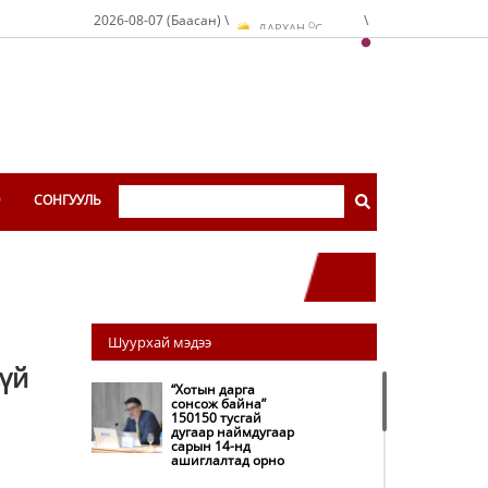
УЛААНБААТАР
C
O
2026-08-07 (Баасан) \
\
ДАРХАН
C
O
ЭРДЭНЭТ
C
O
УЛААНБААТАР
C
Э
СОНГУУЛЬ
Шуурхай мэдээ
гүй
“Хотын дарга
сонсож байна”
150150 тусгай
дугаар наймдугаар
сарын 14-нд
ашиглалтад орно