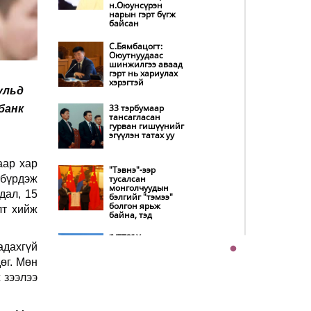
н.Оюунсүрэн
танилцуулна
нарын гэрт бүгж
байсан
Нөөцийн махны
худалдаа,
С.Бямбацогт:
борлуулалтыг
Оюутнуудаас
нээлттэй ил тод
шинжилгээ аваад
болгоно
гэрт нь хариулах
хэрэгтэй
ульд
Бүх шатанд
хэмнэлтийн
33 тэрбумаар
банк
горимд шилжиж,
тансагласан
найр наадам,
гурван гишүүнийг
зөвлөгөөн, гадаад
эгүүлэн татах уу
томилолтыг
хориглолоо
аар хар
"Тэвнэ"-ээр
Автобензин,
 бүрдэж
тусалсан
дизель түлшний
монголчуудын
онцгой албан
дал, 15
бэлгийг "тэмээ"
татварыг тэглэлээ
болгон ярьж
лт хийж
байна, тэд
Хэт халуун өдрүүд
“УБТЗ” Хувь
үргэлжлэх учраас
адахгүй
нийлүүлсэн
наршихгүй байхыг
нийгэмлэгт УИХ-
зөвлөв
өг. Мөн
ын 13 гишүүн 24
хүн, Дэд сайд асан
 зээлээ
Б.Цогтгэрэл 10 хүн
“шахжээ”
COP17 хурлын
бэлтгэл ажил 90