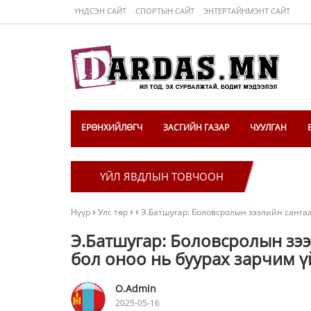
ҮНДСЭН САЙТ
СПОРТЫН САЙТ
ЭНТЕРТАЙНМЭНТ САЙТ
ЕРӨНХИЙЛӨГЧ
ЗАСГИЙН ГАЗАР
ЧУУЛГАН
ҮЙЛ ЯВДЛЫН ТОВЧООН
Нүүр
Улс төр
Э.Батшугар: Боловсролын зээлийн сангаа
Э.Батшугар: Боловсролын зээ
бол оноо нь буурах зарчим 
O.Admin
2025-05-16