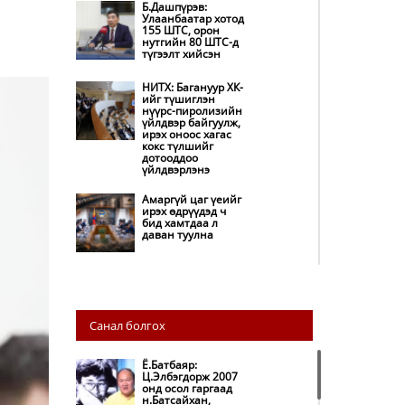
Б.Дашпүрэв:
Улаанбаатар хотод
155 ШТС, орон
нутгийн 80 ШТС-д
түгээлт хийсэн
НИТХ: Багануур ХК-
ийг түшиглэн
нүүрс-пиролизийн
үйлдвэр байгуулж,
ирэх оноос хагас
кокс түлшийг
дотооддоо
үйлдвэрлэнэ
Амаргүй цаг үеийг
ирэх өдрүүдэд ч
бид хамтдаа л
даван туулна
НИТХ-ын
төлөөлөгчид
COP17 бага хурлын
бэлтгэл ажлын
Санал болгох
талаар мэдээлэл
сонслоо
Ё.Батбаяр:
Монгол Улс
Ц.Элбэгдорж 2007
“COP17”-д “Тал
онд осол гаргаад
хээрийн
н.Батсайхан,
төлөвлөгөө”-гөө