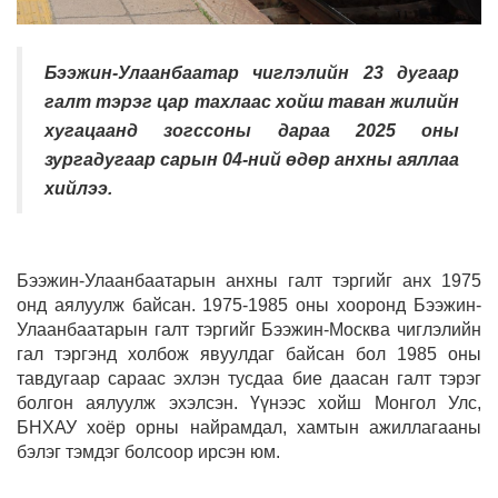
Бээжин-Улаанбаатар чиглэлийн 23 дугаар
галт тэрэг цар тахлаас хойш таван жилийн
хугацаанд зогссоны дараа 2025 оны
зургадугаар сарын 04-ний өдөр анхны аяллаа
хийлээ.
Бээжин-Улаанбаатарын анхны галт тэргийг анх 1975
онд аялуулж байсан. 1975-1985 оны хооронд Бээжин-
Улаанбаатарын галт тэргийг Бээжин-Москва чиглэлийн
гал тэргэнд холбож явуулдаг байсан бол 1985 оны
тавдугаар сараас эхлэн тусдаа бие даасан галт тэрэг
болгон аялуулж эхэлсэн. Үүнээс хойш Монгол Улс,
БНХАУ хоёр орны найрамдал, хамтын ажиллагааны
бэлэг тэмдэг болсоор ирсэн юм.