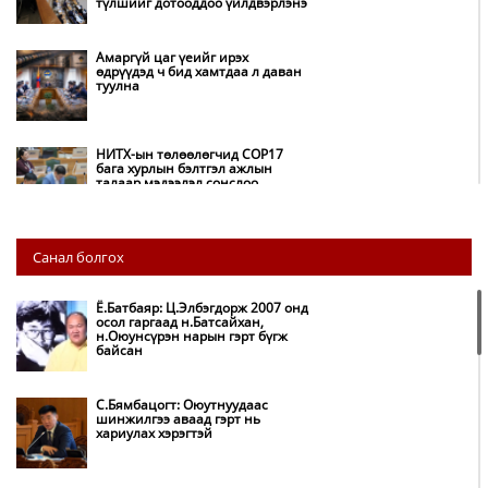
түлшийг дотооддоо үйлдвэрлэнэ
Амаргүй цаг үеийг ирэх
өдрүүдэд ч бид хамтдаа л даван
туулна
НИТХ-ын төлөөлөгчид COP17
бага хурлын бэлтгэл ажлын
талаар мэдээлэл сонслоо
Монгол Улс “COP17”-д “Тал
Санал болгох
хээрийн төлөвлөгөө”-гөө
танилцуулна
Ё.Батбаяр: Ц.Элбэгдорж 2007 онд
осол гаргаад н.Батсайхан,
н.Оюунсүрэн нарын гэрт бүгж
Нөөцийн махны худалдаа,
байсан
борлуулалтыг нээлттэй ил тод
болгоно
С.Бямбацогт: Оюутнуудаас
шинжилгээ аваад гэрт нь
хариулах хэрэгтэй
Бүх шатанд хэмнэлтийн горимд
шилжиж, найр наадам,
зөвлөгөөн, гадаад томилолтыг
хориглолоо