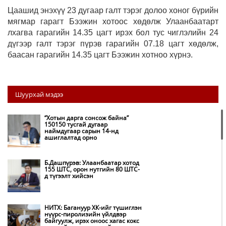
Цаашид энэхүү 23 дугаар галт тэрэг долоо хоног бүрийн
мягмар гарагт Бээжин хотоос хөдөлж Улаанбаатарт
лхагва гарагийн 14.35 цагт ирэх бол тус чиглэлийн 24
дүгээр галт тэрэг пүрэв гарагийн 07.18 цагт хөдөлж,
баасан гарагийн 14.35 цагт Бээжин хотноо хүрнэ.
Шуурхай мэдээ
“Хотын дарга сонсож байна”
150150 тусгай дугаар
наймдугаар сарын 14-нд
ашиглалтад орно
Б.Дашпүрэв: Улаанбаатар хотод
155 ШТС, орон нутгийн 80 ШТС-
д түгээлт хийсэн
НИТХ: Багануур ХК-ийг түшиглэн
нүүрс-пиролизийн үйлдвэр
байгуулж, ирэх оноос хагас кокс