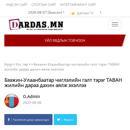
ҮНДСЭН САЙТ
СПОРТЫН САЙТ
ЭНТЕРТАЙНМЭНТ САЙТ
O
2026-08-07 (Баасан) \
\
ДАРХАН
C
O
ЭРДЭНЭТ
C
O
УЛААНБААТАР
C
Toggle
navigat
ҮЙЛ ЯВДЛЫН ТОВЧООН
Нүүр
Улс төр
Бээжин-Улаанбаатар чиглэлийн галт тэрэг ТАВАН
жилийн дараа дахин аялж эхэллээ
Бээжин-Улаанбаатар чиглэлийн галт тэрэг ТАВАН
жилийн дараа дахин аялж эхэллээ
O.Admin
2025-06-06
| Facebook дээр хуваалцах
| Жиргэх