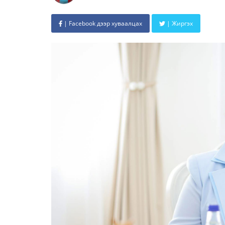
| Facebook дээр хуваалцах
| Жиргэх