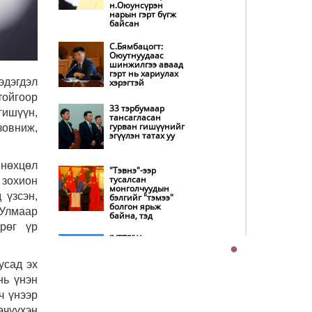
дотооддоо
н.Оюунсүрэн
үйлдвэрлэнэ
нарын гэрт бүгж
байсан
Амаргүй цаг үеийг
ирэх өдрүүдэд ч
С.Бямбацогт:
бид хамтдаа л
Оюутнуудаас
даван туулна
шинжилгээ аваад
гэрт нь хариулах
эдэгдэл
хэрэгтэй
НИТХ-ын
тойгоор
төлөөлөгчид
33 тэрбумаар
гишүүн,
COP17 бага хурлын
тансагласан
бэлтгэл ажлын
гурван гишүүнийг
зовниж,
талаар мэдээлэл
эгүүлэн татах уу
сонслоо
Монгол Улс
 нөхцөл
"Тэвнэ"-ээр
“COP17”-д “Тал
тусалсан
 зохион
хээрийн
монголчуудын
төлөвлөгөө”-гөө
 үзсэн,
бэлгийг "тэмээ"
танилцуулна
болгон ярьж
 Улмаар
байна, тэд
Нөөцийн махны
рөг үр
худалдаа,
“УБТЗ” Хувь
борлуулалтыг
нийлүүлсэн
нээлттэй ил тод
нийгэмлэгт УИХ-
болгоно
усад эх
ын 13 гишүүн 24
хүн, Дэд сайд асан
нь үнэн
Б.Цогтгэрэл 10 хүн
Бүх шатанд
“шахжээ”
ч үнээр
хэмнэлтийн
горимд шилжиж,
өчүүхэн