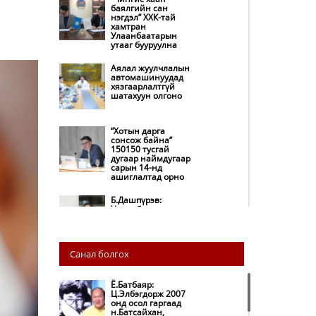
баялгийн сан
нэгдэл” ХХК-тай
хамтран
Улаанбаатарын
утааг бууруулна
Аялал жуулчлалын
автомашинуудад
хязгаарлалтгүй
шатахуун олгоно
“Хотын дарга
сонсож байна”
150150 тусгай
дугаар наймдугаар
сарын 14-нд
ашиглалтад орно
Б.Дашпүрэв:
Улаанбаатар хотод
155 ШТС, орон
нутгийн 80 ШТС-д
түгээлт хийсэн
Санал болгох
НИТХ: Багануур ХК-
ийг түшиглэн
нүүрс-пиролизийн
Ё.Батбаяр:
үйлдвэр байгуулж,
Ц.Элбэгдорж 2007
ирэх оноос хагас
онд осол гаргаад
кокс түлшийг
н.Батсайхан,