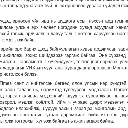
ын тавцанд унагааж буй нь эх орноосоо урвасан үйлдэл гэж
үүдэд өрнөсөн үйл явц нь шударга ёсыг нэхсэн ард түмни
чилсан улсын эрх чөлөөт иргэдийн хувьд асуудлыг хөнд
рхой тавьж, ардчиллын давуу талыг нотлон харуулсан бөгө
 тэмдэглэж байв.
өрийн эрх барих дээд байгууллагын хувьд ардчилсан зарч
р ажиллаж, зохих шийдвэрээ гаргаж байгаа. Энэ хүрээнд
милсон. Парламентыг хүчгүйдүүлж, тогтолцоог өөрчлөх, улм
эх хардлагыг УИХ-ын чуулганы хуралдаанд оролцсон Монго
р нотолсон билээ.
Times сайт л нийтэлсэн бөгөөд олон улсын нэр хүндтэй
 олон талаас нь, баримтад тулгуурлан мэдээлсэн. Нөгөөт
лд гарсан аливаа мэдээллийг шууд эх сурвалжаас нь авч
овсрол, мэдлэг, соёлтой. Ийм ч учраас дээрх мэдээлэл 
 бодлоо илэрхийлж, буруушаахын зэрэгцээ монголын ард
рдчилсан сонголтыг гутаан доромжилж буйд ихээхэн дур
ы олж тогтоохыг хүлээж байгаа нь ажиглагдаж байна.