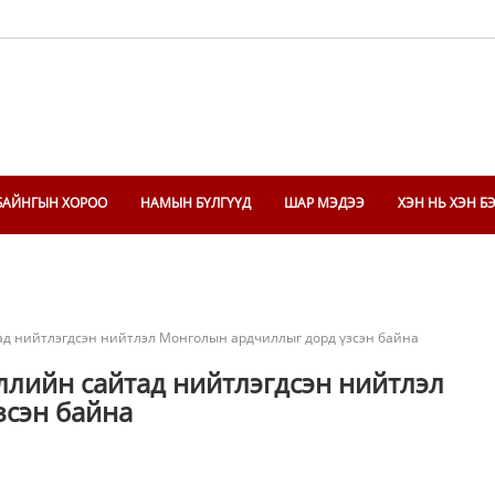
БАЙНГЫН ХОРОО
НАМЫН БҮЛГҮҮД
ШАР МЭДЭЭ
ХЭН НЬ ХЭН Б
ад нийтлэгдсэн нийтлэл Монголын ардчиллыг дорд үзсэн байна
ллийн сайтад нийтлэгдсэн нийтлэл
зсэн байна