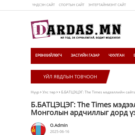
ҮНДСЭН САЙТ
СПОРТЫН САЙТ
ЭНТЕРТАЙНМЭНТ САЙТ
ЕРӨНХИЙЛӨГЧ
ЗАСГИЙН ГАЗАР
ЧУУЛГАН
ҮЙЛ ЯВДЛЫН ТОВЧООН
Нүүр
Улс төр
Б.БАТЦЭЦЭГ: The Times мэдээллийн сайт
Б.БАТЦЭЦЭГ: The Times мэдээ
Монголын ардчиллыг дорд ү
O.Admin
2025-06-16