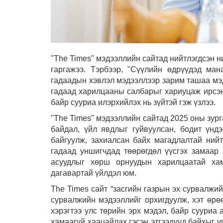
"The Times" мэдээллийн сайтад нийтлэгдсэн 
гаргажээ. Тэрбээр, "Сүүлийн өдрүүдэд ман
гадаадын хэвлэл мэдээллээр зарим ташаа мэд
гадаад харилцааны салбарыг хариуцаж ирсэн
байр сууриа илэрхийлэх нь зүйтэй гэж үзлээ.
"The Times" мэдээллийн сайтад 2025 оны зур
байдал, үйл явдлыг гуйвуулсан, бодит үндэ
байгуулж, захиалсан байх магадлалтай нийт
гадаад уншигчдад төөрөгдөл үүсгэх замаар
асуудлыг хөрш орнуудын харилцаатай хам
дагавартай үйлдэл юм.
The Times сайт “засгийн газрын эх сурвалжий
сурвалжийн мэдээллийг орхигдуулж, хэт өрө
хэрэгтээ улс төрийн эрх мэдэл, байр сууриа
хамаагүй хаацайлах гэсэн этгээдүүд байхыг ү