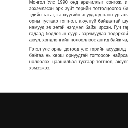
Монгол Улс 1990 онд ардчиллыг сонгож, ир
эрхэмлэсэн эрх зүйт төрийн тогтолцоогоо би
эдийн засаг, санхүүгийн асуудалд олон урга
орны тусгаар тогтнол, аюулгүй байдалтай шу
намууд эв эетэй нэгдмэл байж ирсэн. Гуч га
гадаад бодлогын суурь зарчмуудаа тодорхой
аюул, хөндлөнгийн нөлөөллөөс ангид байж ча
Гэтэл улс орны дотоод улс төрийн асуудалд 
байгаа нь хөрш орнуудтай тогтоосон найрса
нөлөөлөх, цаашилбал тусгаар тогтнол, аюул
хэмээжээ.