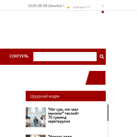
O
2026-08-08 (Бямба) \
\
ДАРХАН
C
O
ЭРДЭНЭТ
C
O
УЛААНБААТАР
C
Э
СОНГУУЛЬ
Шуурхай мэдээ
“Нэг сум, нэг мал
эмнэлэг” төслийг
70 суманд
хэрэгжүүлнэ
“Чингис хаан