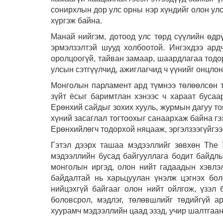
сонирхлын дор улс орны нэр хүндийг олон улс
хүргэж байна.
Манай нийгэм, дотоод улс төрд сүүлийн өдр
эрмэлзэлтэй шууд холбоотой. Ингэхдээ ард
оролцоогүй, тайван замаар, шаардлагаа тодо
улсын сэтгүүлчид, ажиглагчид ч үүнийг онцлон
Монголын парламент ард түмнээ төлөөлсөн т
зүйт ёсыг баримтлан хэнээс ч хараат бусаа
Ерөнхий сайдыг зохих хууль, журмын дагуу то
хүний засаглал тогтоохыг санаархаж байна г
Ерөнхийлөгч тодорхой няцааж, эргэлзээгүйгээ
Гэтэл дээрх ташаа мэдээллийг зөвхөн The 
мэдээллийн бусад байгууллага бодит байдлыг
монголын иргэд, олон нийт гадаадын хэвлэ
байдалтай нь харьцуулан үнэлж цэгнэх бол
нийцэхгүй байгааг олон нийт ойлгож, үзэл
боловсрол, мэдлэг, төлөвшлийг төдийгүй а
хуурамч мэдээллийн цаад эзэд, учир шалтгаан