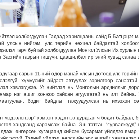
нийтлэл холбогдуулан Гадаад харилцааны сайд Б.Батцэцэг м
ай улсын нийгэм, улс төрийн нөхцөл байдалтай холбоо
ээлэл гарч буйтай холбогдуулан Монгол Улсын Их хурлын 
 Засгийн газрын гишүүн, цаашилбал иргэний хувьд санаа 
гадугаар сарын 11-ний өдөр манай улсын дотоод улс төрийн
слэлгүй, хүмүүсийг айдаст автуулах зорилгоор санаатай
лэл хэвлэгджээ. Уг нийтлэл нь Монголын ардчиллыг дорд
 ямар нэг ашиг хонжоо хайсан агуулгатай нь илт байна.
аатуулан, бодит байдлыг гажуудуулсан нь ихээхэн сө
н мэдээлснээр” хэмээн хэдэнтээ дурдсан ч бодит байдал, б
өсгөл хандсанд харамсаж байна. Эш татсан “сурвалжууд” 
 алдаж, өнгөрсөн хугацаанд хийсэн бусармаг үйлдлээ ямар 
гүйсгэхгүй. Тэдний үйлдэл, өөрсдийн эрх ашгийг хамгаалах 