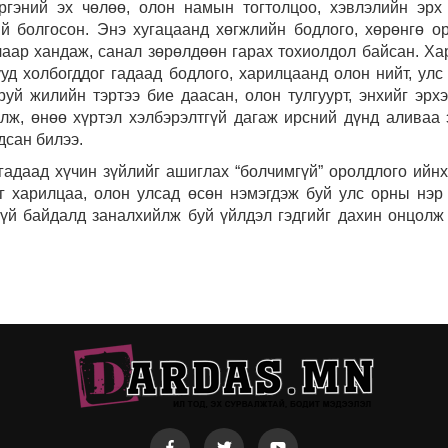
гэний эх чөлөө, олон намын тогтолцоо, хэвлэлийн эрх
й болгосон. Энэ хугацаанд хөгжлийн бодлого, хөрөнгө ор
лчаар хандаж, санал зөрөлдөөн гарах тохиолдол байсан. Ха
уд холбогддог гадаад бодлого, харилцаанд олон нийт, улс
руй жилийн тэртээ бие даасан, олон тулгуурт, энхийг эрх
лж, өнөө хүртэл хэлбэрэлтгүй дагаж ирсний дүнд аливаа 
дсан билээ.
гадаад хүчин зүйлийг ашиглах “болчимгүй” оролдлого ийнх
г харилцаа, олон улсад өсөн нэмэгдэж буй улс орны нэр
гүй байдалд заналхийлж буй үйлдэл гэдгийг дахин онцолж