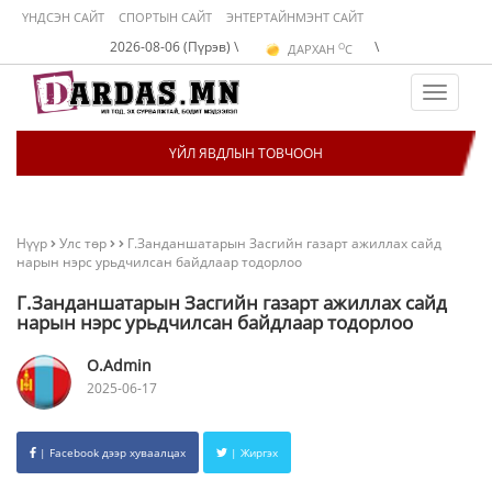
ҮНДСЭН САЙТ
СПОРТЫН САЙТ
ЭНТЕРТАЙНМЭНТ САЙТ
O
2026-08-06 (Пүрэв) \
\
ДАРХАН
C
O
ЭРДЭНЭТ
C
O
УЛААНБААТАР
C
Toggle
navigat
ҮЙЛ ЯВДЛЫН ТОВЧООН
Нүүр
Улс төр
Г.Занданшатарын Засгийн газарт ажиллах сайд
нарын нэрс урьдчилсан байдлаар тодорлоо
Г.Занданшатарын Засгийн газарт ажиллах сайд
нарын нэрс урьдчилсан байдлаар тодорлоо
O.Admin
2025-06-17
| Facebook дээр хуваалцах
| Жиргэх