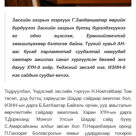
Засгийн газрын тэргүүн Г.Занданшатар өөрийн
бүрдүүлэх Засгийн газрын бүтэц бүрэлдэхүүнээ
яг одоо эцэслэж, Ерөнхийлөгчтэй
зөвшилцөхөөр бэлтгэж байна. Түүний хувьд АН-
аас бусад парламентад суудалтай намуудад
хамтарч ажиллах санал хүргүүлсэн бөгөөд энэ
дагуу ХҮН-д хоёр, Үндэсний эвсэлд нэг, ИЗНН-д
нэг сайдын суудал өгчээ.
Тодруулбал, Үндэсний эвслийн тэргүүн Н.Номтойбаяр Том
төсөл, дэд бүтэц хариуцсан Шадар сайдаар ажиллах бол,
ИЗНН-ын дарга Б.Батбаатар Байгаль орчин, уур амьсгалын
өөрчлөлтийн сайдаар ажиллана. Харин ХҮН-ын дарга
Т.Доржханд Монгол Улсын Шадар сайд буюу
С.Амарсайханы албыг авсан бол П.Наранбаярын оронд
П.Ганзориг Боловсролын яамыг удирдахаар тохироо