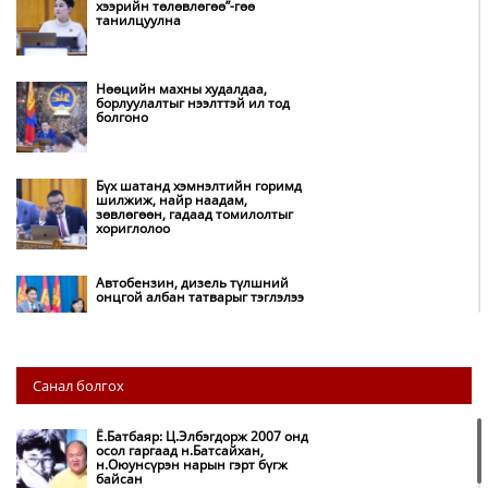
хээрийн төлөвлөгөө”-гөө
танилцуулна
Нөөцийн махны худалдаа,
борлуулалтыг нээлттэй ил тод
болгоно
Бүх шатанд хэмнэлтийн горимд
шилжиж, найр наадам,
зөвлөгөөн, гадаад томилолтыг
хориглолоо
Автобензин, дизель түлшний
онцгой албан татварыг тэглэлээ
Хэт халуун өдрүүд үргэлжлэх
Санал болгох
учраас наршихгүй байхыг
зөвлөв
Ё.Батбаяр: Ц.Элбэгдорж 2007 онд
осол гаргаад н.Батсайхан,
н.Оюунсүрэн нарын гэрт бүгж
COP17 хурлын бэлтгэл ажил 90
байсан