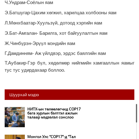
Ч.Ундрам-Соёлын яам
Э.Батшугар-Цахим хөгжил, харилцаа холбооны яам
Л.Мөнхбаатар-Хуульзүй, дотоод хэргийн яам
Э.Бат-Амгалан- Барилга, хот байгуулалтын яам
Ж.Чинбүрэн-Эрүүл мэндийн яам
Г.Дамдинням- Аж үйлдвэр, эрдэс баялгийн яам
Т.Аубакир-Гэр бүл, хөдөлмөр нийгмийн хамгааллын яамыг
тус тус удирдахаар боллоо.
Шуурхай мэдээ
НИТХ-ын төлөөлөгчид COP17
бага хурлын бэлтгэл ажлын
талаар мэдээлэл сонслоо
Монгол Улс “COP17”-д “Тал