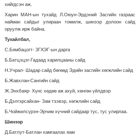
хийгдсэн аж.
Харин МАН-ын тухайд Л.Оюун-Эрдэний Засгийн газраас
найман сайдыг улираан томилж, шинээр долоон сайд
оруулж ирж байна.
Тухайлбал,
С.Бямбацогт- ЗГХЭГ-ын дарга
Б.Батцэцэг-Гадаад харилцааны сайд
Н.Учрал- Шадар сайд бөгөөд Эдийн засгийн хөгжлийн сайд
Б.Жавхлан-Сангийн сайд
Ж.Энхбаяр- Хүнс хөдөө аж ахуй, хөнгөн үйлдвэр
Б.Дэлгэрсайхан- Зам тээвэр, хөгжлийн сайд
Б.Чойжилсүрэн-Эрчим хүчний сайдаар тус, тус улирлаа.
Шинээр
Д.Батлут-Батлан хамгаалах яам