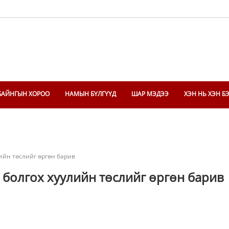
БАЙНГЫН ХОРОО
НАМЫН БҮЛГҮҮД
ШАР МЭДЭЭ
ХЭН НЬ ХЭН Б
лийн төслийг өргөн барив
 болгох хуулийн төслийг өргөн барив