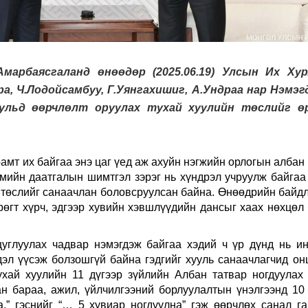
марбаясгаланд өнөөдөр (2025.06.19) Улсын Их Ху
а, Ч.Лодойсамбуу, Г.Уянгахишиг, А.Ундраа нар Нэмэг
льд өөрчлөлт оруулах тухай хуулийн төслийг ө
рамт их байгаа энэ цаг үед аж ахуйн нэгжийн орлогын албан 
гмийн даатгалын шимтгэл зэрэг нь хүндрэл учруулж байгаа
 төслийг санаачлан боловсруулсан байна. Өнөөдрийн байд
өгт хүрч, эдгээр хувийн хэвшлүүдийн дансыг хаах нөхцөл
углуулах чадвар нэмэгдэж байгаа хэдий ч үр дүнд нь и
эл үүсэж болзошгүй байна гэдгийг хууль санаачлагчид он
хай хуулийн 11 дүгээр зүйлийн Албан татвар ногдуулах
асан бараа, ажил, үйлчилгээний борлуулалтын үнэлгээнд 10
.” гэснийг “… 5 хувиар ногдуулна” гэж өөрчлөх санал га