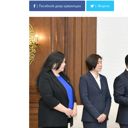
| Facebook дээр хуваалцах
| Жиргэх