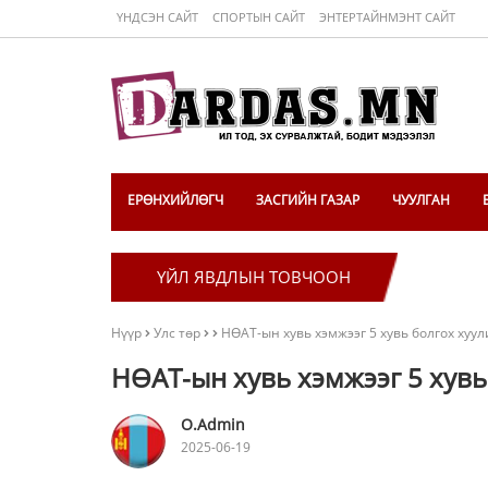
ҮНДСЭН САЙТ
СПОРТЫН САЙТ
ЭНТЕРТАЙНМЭНТ САЙТ
ЕРӨНХИЙЛӨГЧ
ЗАСГИЙН ГАЗАР
ЧУУЛГАН
ҮЙЛ ЯВДЛЫН ТОВЧООН
Нүүр
Улс төр
НӨАТ-ын хувь хэмжээг 5 хувь болгох хуу
НӨАТ-ын хувь хэмжээг 5 хувь
O.Admin
2025-06-19