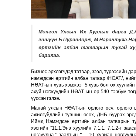
Монгол Улсын Их Хурлын дарга Д.А
гишүүн Б.Пүрэвдорж, М.Нарантуяа-Нар
өртгийн албан татварын тухай хуу
барилаа.
Бизнес эрхлэгчдэд татвар, зээл, түрээсийн да
нэмэгдсэн өртгийн албан татвар /НӨАТ/, ний
НӨАТ-ын хувь хэмжээг 5 хувь болгох хуулийн
ахуй нэгжүүдийн НӨАТ-ын өр 540 тэрбум төгр
үүссэн гэлээ.
Манай улсын НӨАТ-ын орлого өсч, орлого ц
ажилгүйдлийн түвшин өсөх, ДНБ буурах эрсд
Иймд Нэмэгдсэн өртгийн албан татварын ту
хэсгийн “11.1.Энэ хуулийн 7.1.1, 7.1.2-т за
ногдуулна.” заалтын “… 10 хувиар ногдуулна