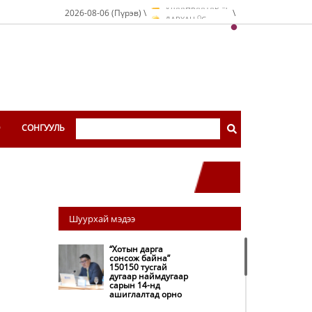
O
2026-08-06 (Пүрэв) \
\
ДАРХАН
C
O
ЭРДЭНЭТ
C
O
УЛААНБААТАР
C
Э
СОНГУУЛЬ
Шуурхай мэдээ
“Хотын дарга
сонсож байна”
150150 тусгай
дугаар наймдугаар
сарын 14-нд
ашиглалтад орно