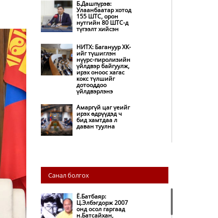
Б.Дашпүрэв:
Улаанбаатар хотод
155 ШТС, орон
нутгийн 80 ШТС-д
түгээлт хийсэн
НИТХ: Багануур ХК-
ийг түшиглэн
нүүрс-пиролизийн
үйлдвэр байгуулж,
ирэх оноос хагас
кокс түлшийг
дотооддоо
үйлдвэрлэнэ
Амаргүй цаг үеийг
ирэх өдрүүдэд ч
бид хамтдаа л
даван туулна
НИТХ-ын
төлөөлөгчид
COP17 бага хурлын
бэлтгэл ажлын
Санал болгох
талаар мэдээлэл
сонслоо
Ё.Батбаяр:
Монгол Улс
Ц.Элбэгдорж 2007
“COP17”-д “Тал
онд осол гаргаад
хээрийн
н.Батсайхан,
төлөвлөгөө”-гөө