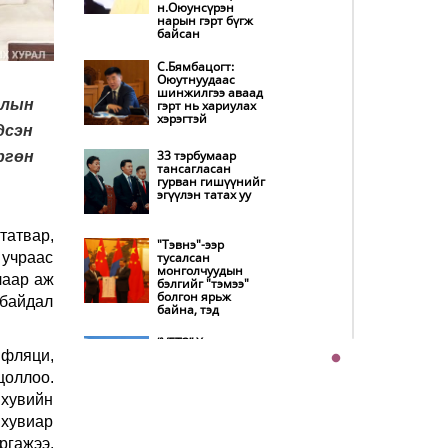
н.Оюунсүрэн
танилцуулна
нарын гэрт бүгж
байсан
Нөөцийн махны
худалдаа,
С.Бямбацогт:
борлуулалтыг
Оюутнуудаас
нээлттэй ил тод
шинжилгээ аваад
болгоно
рлын
гэрт нь хариулах
хэрэгтэй
дсэн
Бүх шатанд
хэмнэлтийн
33 тэрбумаар
ргөн
горимд шилжиж,
тансагласан
найр наадам,
гурван гишүүнийг
зөвлөгөөн, гадаад
эгүүлэн татах уу
томилолтыг
хориглолоо
татвар,
"Тэвнэ"-ээр
Автобензин,
 учраас
тусалсан
дизель түлшний
монголчуудын
онцгой албан
лаар аж
бэлгийг "тэмээ"
татварыг тэглэлээ
болгон ярьж
 байдал
байна, тэд
Хэт халуун өдрүүд
“УБТЗ” Хувь
үргэлжлэх учраас
нфляци,
нийлүүлсэн
наршихгүй байхыг
нийгэмлэгт УИХ-
зөвлөв
цоллоо.
ын 13 гишүүн 24
хүн, Дэд сайд асан
 хувийн
Б.Цогтгэрэл 10 хүн
“шахжээ”
 хувиар
COP17 хурлын
бэлтгэл ажил 90
ргажээ.