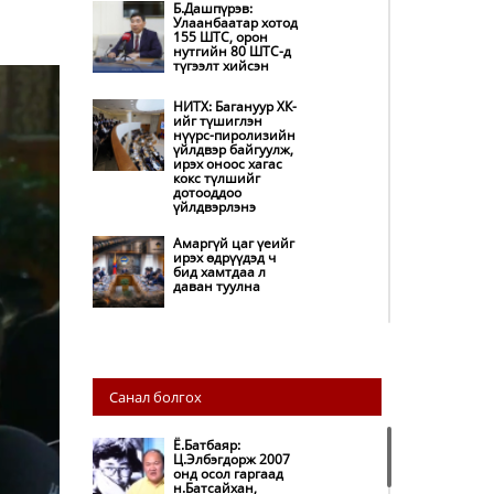
Б.Дашпүрэв:
Улаанбаатар хотод
155 ШТС, орон
нутгийн 80 ШТС-д
түгээлт хийсэн
НИТХ: Багануур ХК-
ийг түшиглэн
нүүрс-пиролизийн
үйлдвэр байгуулж,
ирэх оноос хагас
кокс түлшийг
дотооддоо
үйлдвэрлэнэ
Амаргүй цаг үеийг
ирэх өдрүүдэд ч
бид хамтдаа л
даван туулна
НИТХ-ын
төлөөлөгчид
COP17 бага хурлын
бэлтгэл ажлын
Санал болгох
талаар мэдээлэл
сонслоо
Ё.Батбаяр:
Монгол Улс
Ц.Элбэгдорж 2007
“COP17”-д “Тал
онд осол гаргаад
хээрийн
н.Батсайхан,
төлөвлөгөө”-гөө