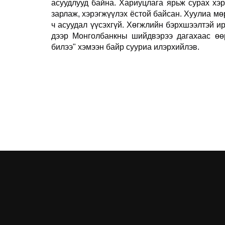
асуудлууд байна. Хариуцлага ярьж сурах хэр
зарлаж, хэрэгжүүлэх ёстой байсан. Хуулиа м
ч асуудал үүсэхгүй. Хөгжлийн бэрхшээлтэй и
дээр Монголбанкны шийдвэрээ дагахаас өөр
билээ" хэмээн байр сууриа илэрхийлэв.