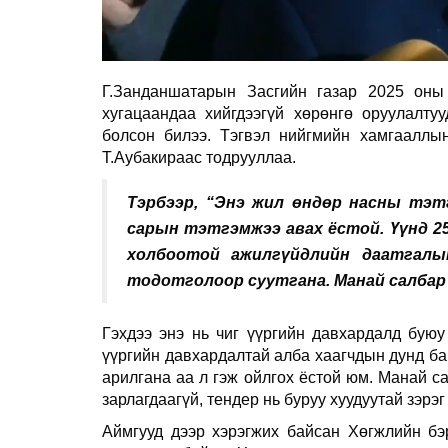
Г.Занданшатарын Засгийн газар 2025 оны 
хугацаандаа хийгдээгүй хөрөнгө оруулалту
болсон билээ. Тэгвэл нийгмийн хамгааллы
Т.Аубакираас тодрууллаа.
Тэрбээр, “Энэ жил өндөр насны тэтг
сарын тэтгэмжээ авах ёстой. Үүнд 2
холбоотой ажилгүйдлийн даатгалы
тодотголоор суутгана. Манай салбар
Гэхдээ энэ нь чиг үүргийн давхардалд буюу
үүргийн давхардалтай алба хаагчдын дунд бай
арилгана аа л гэж ойлгох ёстой юм. Манай с
зарлагдаагүй, тендер нь буруу хуудуутай зэрэг
Аймгууд дээр хэрэгжих байсан Хөгжлийн бэ