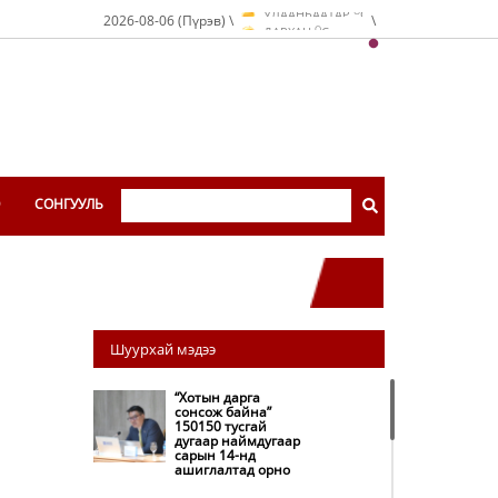
O
2026-08-06 (Пүрэв) \
\
ДАРХАН
C
O
ЭРДЭНЭТ
C
O
УЛААНБААТАР
C
Э
СОНГУУЛЬ
Шуурхай мэдээ
“Хотын дарга
сонсож байна”
150150 тусгай
дугаар наймдугаар
сарын 14-нд
ашиглалтад орно