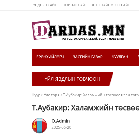
ҮНДСЭН САЙТ
СПОРТЫН САЙТ
ЭНТЕРТАЙНМЭНТ САЙТ
ЕРӨНХИЙЛӨГЧ
ЗАСГИЙН ГАЗАР
ЧУУЛГАН
ҮЙЛ ЯВДЛЫН ТОВЧООН
Нүүр
Улс төр
Т.Аубакир: Халамжийн төсвөөс нэг ч төг
Т.Аубакир: Халамжийн төсвөөс
O.Admin
2025-06-20