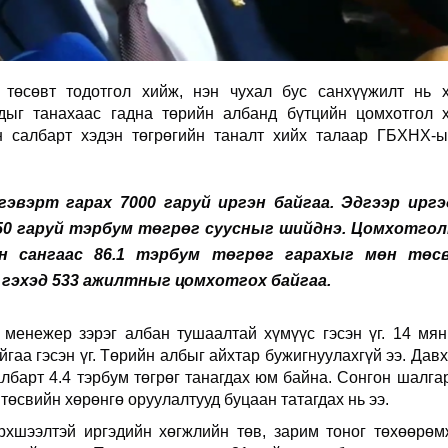
төсөвт тодотгол хийж, нэн чухал бус санхүүжилт нь 
удыг танахаас гадна төрийн албанд бүтцийн цомхотгол 
н салбарт хэдэн төгрөгийн таналт хийх талаар ГБХНХ-
эвэрт гарах 7000 гаруй иргэн байгаа. Эдгээр иргэ
50 гаруй тэрбум төгрөг суусныг шийднэ. Цомхотго
н сангаас 86.1 тэрбум төгрөг гарахыг мөн төс
 гэхэд 533 ажилтныг цомхотгох байгаа.
 менежер зэрэг албан тушаалтай хүмүүс гэсэн үг. 14 мян
гаа гэсэн үг. Төрийн албыг айхтар бужигнуулахгүй ээ. Дав
албарт 4.4 тэрбум төгрөг танагдах юм байна. Сонгон шалга
 төсвийн хөрөнгө оруулалтууд буцаан татагдах нь ээ.
рхшээлтэй иргэдийн хөгжлийн төв, зарим тоног төхөөрөм