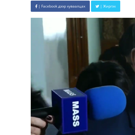
| Facebook дээр хуваалцах
| Жиргэх