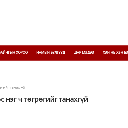
БАЙНГЫН ХОРОО
НАМЫН БҮЛГҮҮД
ШАР МЭДЭЭ
ХЭН НЬ ХЭН Б
рөгийг танахгүй
 нэг ч төгрөгийг танахгүй