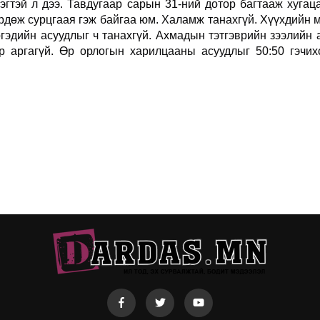
эгтэй л дээ. Тавдугаар сарын 31-ний дотор багтааж хугац
өрдөж сурцгаая гэж байгаа юм. Халамж танахгүй. Хүүхдийн 
ргэдийн асуудлыг ч танахгүй. Ахмадын тэтгэврийн зээлийн 
 аргагүй. Өр орлогын харилцааны асуудлыг 50:50 гэчи