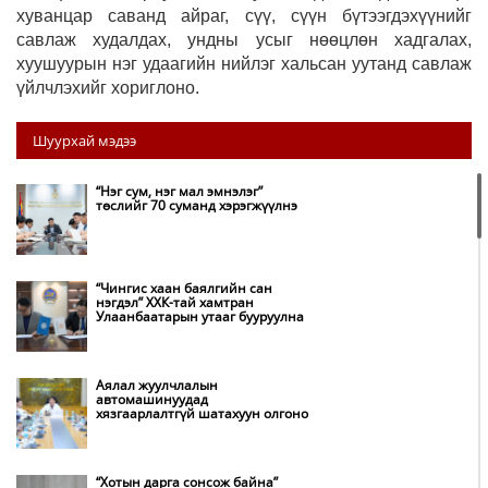
хуванцар саванд айраг, сүү, сүүн бүтээгдэхүүнийг
савлаж худалдах, ундны усыг нөөцлөн хадгалах,
хуушуурын нэг удаагийн нийлэг хальсан уутанд савлаж
үйлчлэхийг хориглоно.
Шуурхай мэдээ
“Нэг сум, нэг мал эмнэлэг”
төслийг 70 суманд хэрэгжүүлнэ
“Чингис хаан баялгийн сан
нэгдэл” ХХК-тай хамтран
Улаанбаатарын утааг бууруулна
Аялал жуулчлалын
автомашинуудад
хязгаарлалтгүй шатахуун олгоно
“Хотын дарга сонсож байна”