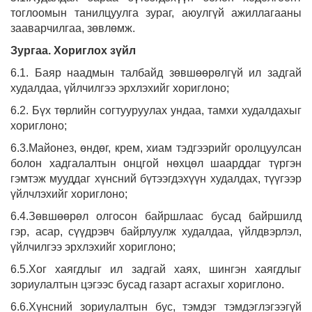
тоглоомын танилцуулга зураг, аюулгүй ажиллагааны
зааварчилгаа, зөвлөмж.
Зургаа. Хориглох зүйл
6.1. Баяр наадмын талбайд зөвшөөрөлгүй ил задгай
худалдаа, үйлчилгээ эрхлэхийг хориглоно;
6.2. Бүх төрлийн согтууруулах ундаа, тамхи худалдахыг
хориглоно;
6.3.Майонез, өндөг, крем, хиам тэдгээрийг оролцуулсан
болон хадгалалтын онцгой нөхцөл шаарддаг түргэн
гэмтэж мууддаг хүнсний бүтээгдэхүүн худалдах, түүгээр
үйлчлэхийг хориглоно;
6.4.Зөвшөөрөл олгосон байршлаас бусад байршилд
гэр, асар, сүүдрэвч байрлуулж худалдаа, үйлдвэрлэл,
үйлчилгээ эрхлэхийг хориглоно;
6.5.Хог хаягдлыг ил задгай хаях, шингэн хаягдлыг
зориулалтын цэгээс бусад газарт асгахыг хориглоно.
6.6.Хүнсний зориулалтын бус, тэмдэг тэмдэглэгээгүй