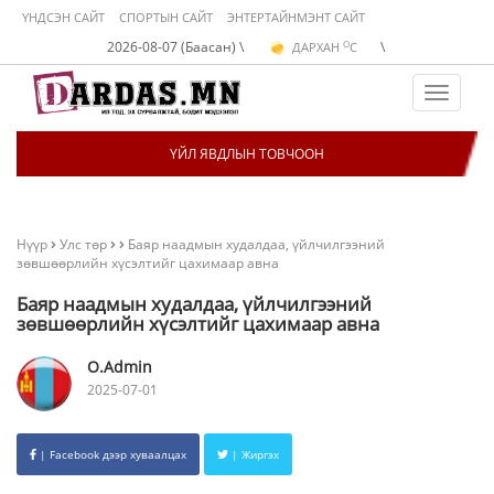
ҮНДСЭН САЙТ
СПОРТЫН САЙТ
ЭНТЕРТАЙНМЭНТ САЙТ
O
2026-08-07 (Баасан) \
\
ДАРХАН
C
O
ЭРДЭНЭТ
C
O
УЛААНБААТАР
C
Toggle
navigat
ҮЙЛ ЯВДЛЫН ТОВЧООН
Нүүр
Улс төр
Баяр наадмын худалдаа, үйлчилгээний
зөвшөөрлийн хүсэлтийг цахимаар авна
Баяр наадмын худалдаа, үйлчилгээний
зөвшөөрлийн хүсэлтийг цахимаар авна
O.Admin
2025-07-01
| Facebook дээр хуваалцах
| Жиргэх