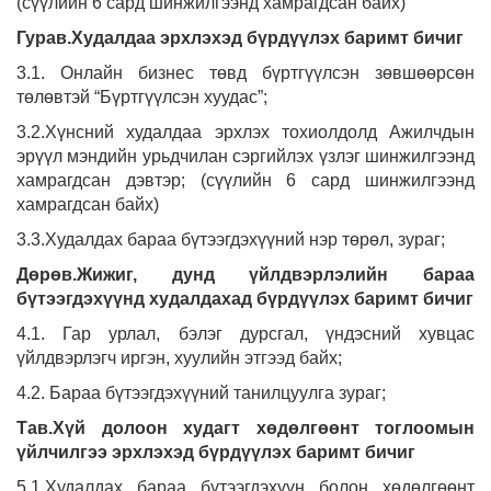
(сүүлийн 6 сард шинжилгээнд хамрагдсан байх)
Гурав.Худалдаа эрхлэхэд бүрдүүлэх баримт бичиг
3.1. Онлайн бизнес төвд бүртгүүлсэн зөвшөөрсөн
төлөвтэй “Бүртгүүлсэн хуудас”;
3.2.Хүнсний худалдаа эрхлэх тохиолдолд Ажилчдын
эрүүл мэндийн урьдчилан сэргийлэх үзлэг шинжилгээнд
хамрагдсан дэвтэр; (сүүлийн 6 сард шинжилгээнд
хамрагдсан байх)
3.3.Худалдах бараа бүтээгдэхүүний нэр төрөл, зураг;
Дөрөв.Жижиг, дунд үйлдвэрлэлийн бараа
бүтээгдэхүүнд худалдахад бүрдүүлэх баримт бичиг
4.1. Гар урлал, бэлэг дурсгал, үндэсний хувцас
үйлдвэрлэгч иргэн, хуулийн этгээд байх;
4.2. Бараа бүтээгдэхүүний танилцуулга зураг;
Тав.Хүй долоон худагт хөдөлгөөнт тоглоомын
үйлчилгээ эрхлэхэд бүрдүүлэх баримт бичиг
5.1.Худалдах бараа бүтээгдэхүүн болон хөдөлгөөнт