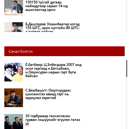
150150 тусгай дугаар
наймдугаар сарын 14-нд
ашиглалтад орно
Б.Дашпүрэв: Улаанбаатар хотод
155 ШТС, орон нутгийн 80 ШТС-
д түгээлт хийсэн
НИТХ: Багануур ХК-ийг түшиглэн
Санал болгох
нүүрс-пиролизийн үйлдвэр
байгуулж, ирэх оноос хагас кокс
түлшийг дотооддоо үйлдвэрлэнэ
Ё.Батбаяр: Ц.Элбэгдорж 2007 онд
осол гаргаад н.Батсайхан,
н.Оюунсүрэн нарын гэрт бүгж
Амаргүй цаг үеийг ирэх
байсан
өдрүүдэд ч бид хамтдаа л даван
туулна
С.Бямбацогт: Оюутнуудаас
шинжилгээ аваад гэрт нь
хариулах хэрэгтэй
НИТХ-ын төлөөлөгчид COP17
бага хурлын бэлтгэл ажлын
талаар мэдээлэл сонслоо
33 тэрбумаар тансагласан
гурван гишүүнийг эгүүлэн татах
уу
Монгол Улс “COP17”-д “Тал