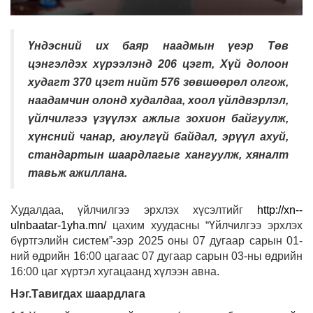
Үндэсний их баяр наадмын үеэр Төв
цэнгэлдэх хүрээлэнд 206 цэгт, Хүй долоон
худагт 370 цэгт нийт 576 зөвшөөрөл олгож,
наадамчин олонд худалдаа, хоол үйлдвэрлэл,
үйлчилгээ үзүүлэх ажлыг зохион байгуулж,
хүнсний чанар, аюулгүй байдал, эрүүл ахуй,
стандартын шаардлагыг хангуулж, хяналт
тавьж ажиллана.
Худалдаа, үйлчилгээ эрхлэх хүсэлтийг
http://xn--
ulnbaatar-1yha.mn/
цахим хуудасны “Үйлчилгээ эрхлэх
бүртгэлийн систем”-ээр 2025 оны 07 дугаар сарын 01-
ний өдрийн 16:00 цагаас 07 дугаар сарын 03-ны өдрийн
16:00 цаг хүртэл хугацаанд хүлээн авна.
Нэг.Тавигдах шаардлага