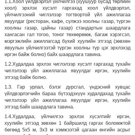
1.1.Хоол үйлдвэрлэл үйлчилгээ (хуушуур бусад төрлийн
хоол) эрхлэх хүсэлт гаргахад хоол үйлдвэрлэл,
үйлчилгээний чиглэлээр тогтвортой үйл ажиллагаа
явуулдаг (ресторан, кафе, сүлжээ хоолны газар, түргэн
хоолны газар, цайны газар) стандартын шаардлага
хангасан гал тогоо, тоног төхөөрөмж, багаж хэрэгсэл,
мэргэжлийн ажиллагсад бүхий хуулийн этгээд (зөвхөн
явуулын үйлчилгээтэй түргэн хоолны түр цэг эрхлэхэд
иргэн байж болно) байх шаардлага тавина.
1.2.Худалдаа эрхлэх чиглэлээр хүсэлт гаргахад тухайн
чиглэлээр үйл ажиллагаа явуулдаг иргэн, хуулийн
этгээд байж болно.
1.3. Гар урлал, бэлэг дурсгал, үндэсний хувцас
үйлдвэрлэгчийн бараа бүтээдэхүүн худалдахад тухайн
чиглэлээр үйл ажиллагаа явуулдаг иргэн, хуулийн
этгээд байх шаардлага тавина.
1.4.Худалдаа, үйлчилгээ эрхлэх хүсэлтийг иргэн,
хуулийн этгээд зөвхөн 1 байршилд гаргах боломжтой
бөгөөд 5х5 м, 3х3 м хэмжээтэй цагаан өнгийн асрыг