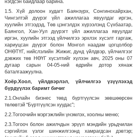
нэгдсэн байдлаар барина.
1.5. Хүй долоон худагт Баянзүрх, Сонгинохайрхан,
Чингэлтэй дүүрэг үйл ажиллагаа явуулдаг иргэн,
хуулийн этгээдэд, Төв цэнгэлдэх хүрээлэнд Сүхбаатар,
Баянгол, Хан-Уул дүүрэгт үйл ажиллагаа явуулдаг
иргэн, хуулийн этгээд үйлчилгээ эрхлэх хүсэлт гаргаж,
хариуцсан дүүрэг болон Монгол наадам цогцолбор
ОНӨТҮГ, нийслэлийн Жижиг, дунд үйлдвэр, үйлчилгээг
дэвжих төв НӨҮГ хүсэлтийг хүлээн авч, 2025 оны 07
дугаар сарын 04-05-ний өдрийн дотор хянаж
баталгаажуулна.
Хоёр.Хоол, үйлдвэрлэл, үйлчилгээ үзүүлэхэд
бүрдүүлэх баримт бичиг
2.1.Онлайн бизнес төвд бүртгүүлсэн зөвшөөрсөн
төлөвтэй “Бүртгүүлсэн хуудас”;
2.2.Тогоочийн мэргэжлийн үнэмлэх, хоолны меню;
2.3.Тогооч болон ажилчдын эрүүл мэндийн урьдчилан
сэргийлэх үзлэг шинжилгээнд хамрагдсан дэвтэр;